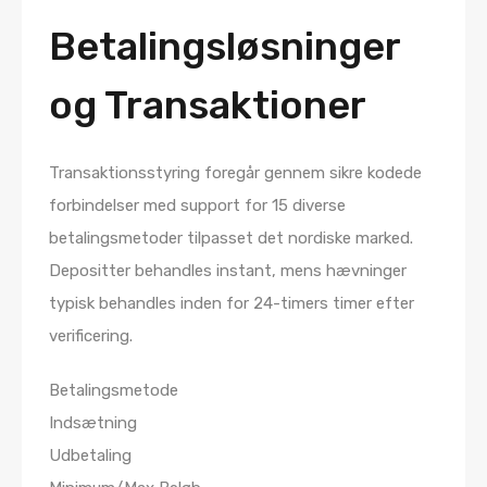
Betalingsløsninger
og Transaktioner
Transaktionsstyring foregår gennem sikre kodede
forbindelser med support for 15 diverse
betalingsmetoder tilpasset det nordiske marked.
Depositter behandles instant, mens hævninger
typisk behandles inden for 24-timers timer efter
verificering.
Betalingsmetode
Indsætning
Udbetaling