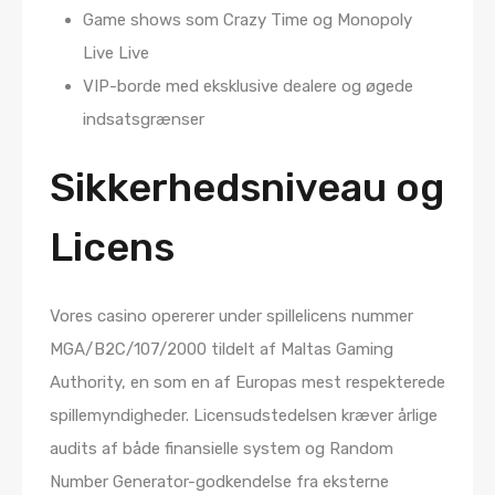
Game shows som Crazy Time og Monopoly
Live Live
VIP-borde med eksklusive dealere og øgede
indsatsgrænser
Sikkerhedsniveau og
Licens
Vores casino opererer under spillelicens nummer
MGA/B2C/107/2000 tildelt af Maltas Gaming
Authority, en som en af Europas mest respekterede
spillemyndigheder. Licensudstedelsen kræver årlige
audits af både finansielle system og Random
Number Generator-godkendelse fra eksterne