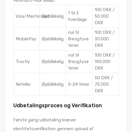
Minimum/Max Beløb
100 DKK /
1 til 3
Visa/Mastercard
Øjeblikkelig
50.000
hverdage
DKK
nul til
100 DKK /
MobilePay
Øjeblikkelig
fireogtyve
30.000
timer
DKK
nul til
100 DKK /
Trustly
Øjeblikkelig
fireogtyve
100.000
timer
DKK
50 DKK /
Neteller
Øjeblikkelig
0-24 timer
75.000
DKK
Udbetalingsproces og Verifikation
Første gang udbetaling kræver
identitetsverifikation gennem upload af