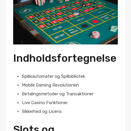
Indholdsfortegnelse
Spilleautomater og Spilbibliotek
Mobile Gaming Revolutionen
Betalingsmetoder og Transaktioner
Live Casino Funktioner
Sikkerhed og Licens
Slots og