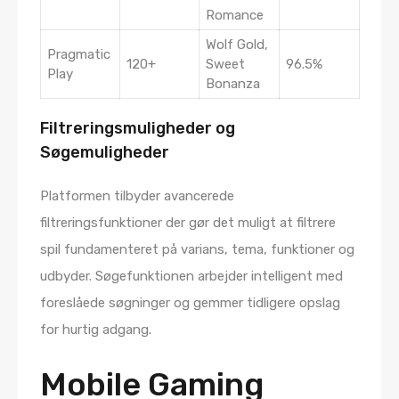
Romance
Wolf Gold,
Pragmatic
120+
Sweet
96.5%
Play
Bonanza
Filtreringsmuligheder og
Søgemuligheder
Platformen tilbyder avancerede
filtreringsfunktioner der gør det muligt at filtrere
spil fundamenteret på varians, tema, funktioner og
udbyder. Søgefunktionen arbejder intelligent med
foreslåede søgninger og gemmer tidligere opslag
for hurtig adgang.
Mobile Gaming