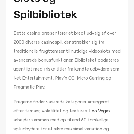
Spilbibliotek
Dette casino præsenterer et bredt udvalg af over
2000 diverse casinospil, der strækker sig fra
traditionelle frugttemaer til nutidige videoslots med
avancerede bonusfunktioner. Biblioteket opdateres
ugentligt med friske titler fra kendte udbydere som
Net Entertainment, Play’n GO, Micro Gaming og
Pragmatic Play.
Brugerne finder varierede kategorier arrangeret
efter temaer, volatilitet og features.
Leo Vegas
arbejder sammen med op til end 60 forskellige
spiludbydere for at sikre maksimal variation og