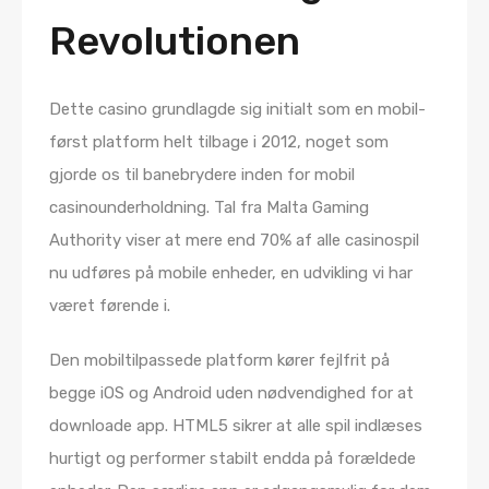
Revolutionen
Dette casino grundlagde sig initialt som en mobil-
først platform helt tilbage i 2012, noget som
gjorde os til banebrydere inden for mobil
casinounderholdning. Tal fra Malta Gaming
Authority viser at mere end 70% af alle casinospil
nu udføres på mobile enheder, en udvikling vi har
været førende i.
Den mobiltilpassede platform kører fejlfrit på
begge iOS og Android uden nødvendighed for at
downloade app. HTML5 sikrer at alle spil indlæses
hurtigt og performer stabilt endda på forældede