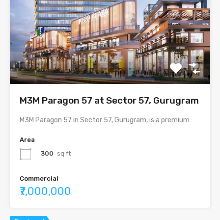
M3M Paragon 57 at Sector 57, Gurugram
M3M Paragon 57 in Sector 57, Gurugram, is a premium…
Area
300
sq ft
Commercial
₹7,000,000