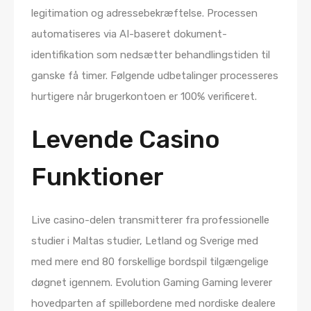
legitimation og adressebekræftelse. Processen
automatiseres via AI-baseret dokument-
identifikation som nedsætter behandlingstiden til
ganske få timer. Følgende udbetalinger processeres
hurtigere når brugerkontoen er 100% verificeret.
Levende Casino
Funktioner
Live casino-delen transmitterer fra professionelle
studier i Maltas studier, Letland og Sverige med
med mere end 80 forskellige bordspil tilgængelige
døgnet igennem. Evolution Gaming Gaming leverer
hovedparten af spillebordene med nordiske dealere