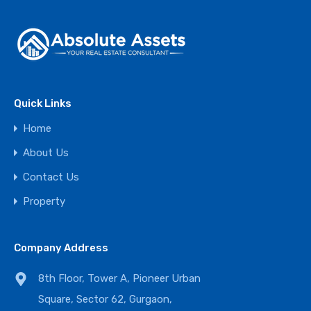
Quick Links
Home
About Us
Contact Us
Property
Company Address
8th Floor, Tower A, Pioneer Urban
Square, Sector 62, Gurgaon,