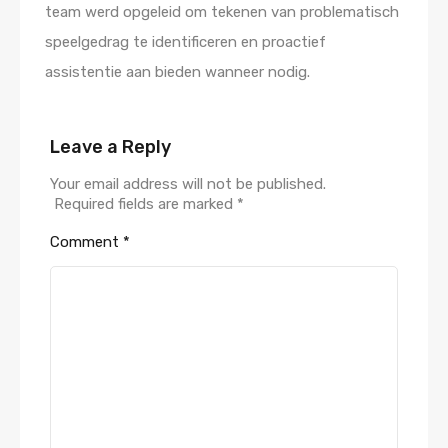
team werd opgeleid om tekenen van problematisch
speelgedrag te identificeren en proactief
assistentie aan bieden wanneer nodig.
Leave a Reply
Your email address will not be published.
Required fields are marked
*
Comment
*