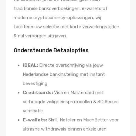
traditionele bankoverboekingen, e-wallets of
moderne cryptocurrency-oplossingen, wij
faciliteren uw selectie met korte verwerkingstijden
& nul verborgen uitgaven.
Ondersteunde Betaalopties
iDEAL:
Directe overschrijving via jouw
Nederlandse bankinstelling met instant
bevestiging
Creditcards:
Visa en Mastercard met
verhoogde veiligheidsprotocollen & 3D Secure
verificatie
E-wallets:
Skrill, Neteller en MuchBetter voor
ultrasne withdrawals binnen enkele uren