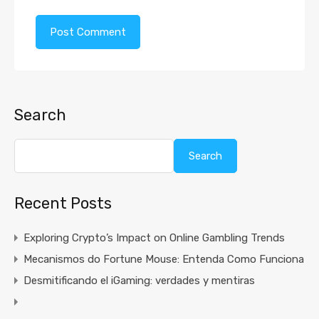
Search
Search
Recent Posts
Exploring Crypto’s Impact on Online Gambling Trends
Mecanismos do Fortune Mouse: Entenda Como Funciona
Desmitificando el iGaming: verdades y mentiras