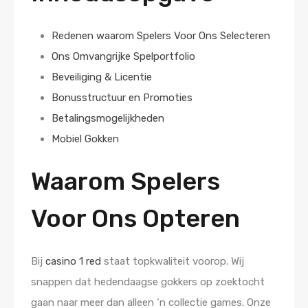
Redenen waarom Spelers Voor Ons Selecteren
Ons Omvangrijke Spelportfolio
Beveiliging & Licentie
Bonusstructuur en Promoties
Betalingsmogelijkheden
Mobiel Gokken
Waarom Spelers
Voor Ons Opteren
Bij
casino 1 red
staat topkwaliteit voorop. Wij
snappen dat hedendaagse gokkers op zoektocht
gaan naar meer dan alleen ‘n collectie games. Onze