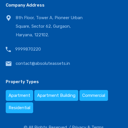
Company Address
8th Floor, Tower A, Pioneer Urban
Square, Sector 62, Gurgaon,
Haryana, 122102.
9999870220
contact@absoluteassets.in
Property Types
Apartment
Apartment Building
Commercial
Residential
© All Rights Reserved. /
Privacy & Terms.