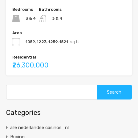
Bedrooms
Bathrooms
3 & 4
3 & 4
Area
1059, 1223, 1259, 1521
sq ft
Residential
₹26,300,000
Categories
alle nederlandse casinos_nl
Buying