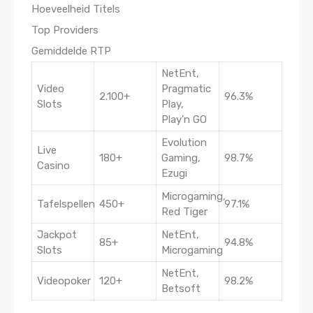
Hoeveelheid Titels
Top Providers
Gemiddelde RTP
NetEnt,
Video
Pragmatic
2.100+
96.3%
Slots
Play,
Play’n GO
Evolution
Live
180+
Gaming,
98.7%
Casino
Ezugi
Microgaming,
Tafelspellen
450+
97.1%
Red Tiger
Jackpot
NetEnt,
85+
94.8%
Slots
Microgaming
NetEnt,
Videopoker
120+
98.2%
Betsoft