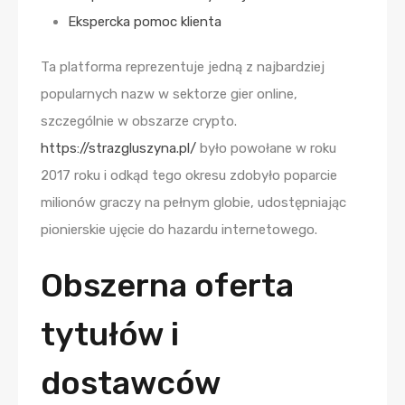
Ekspercka pomoc klienta
Ta platforma reprezentuje jedną z najbardziej
popularnych nazw w sektorze gier online,
szczególnie w obszarze crypto.
https://strazgluszyna.pl/
było powołane w roku
2017 roku i odkąd tego okresu zdobyło poparcie
milionów graczy na pełnym globie, udostępniając
pionierskie ujęcie do hazardu internetowego.
Obszerna oferta
tytułów i
dostawców