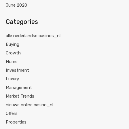
June 2020
Categories
alle nederlandse casinos_nl
Buying
Growth
Home
Investment
Luxury
Management
Market Trends
nieuwe online casino_nl
Offers
Properties