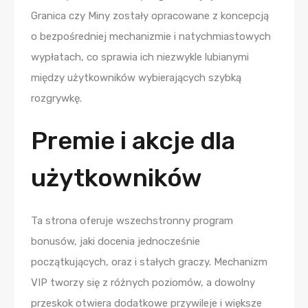
Granica czy Miny zostały opracowane z koncepcją
o bezpośredniej mechanizmie i natychmiastowych
wypłatach, co sprawia ich niezwykle lubianymi
między użytkowników wybierających szybką
rozgrywkę.
Premie i akcje dla
użytkowników
Ta strona oferuje wszechstronny program
bonusów, jaki docenia jednocześnie
początkujących, oraz i stałych graczy. Mechanizm
VIP tworzy się z różnych poziomów, a dowolny
przeskok otwiera dodatkowe przywileje i większe