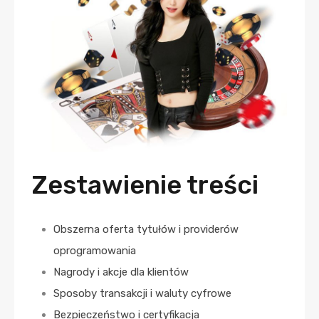
Zestawienie treści
Obszerna oferta tytułów i providerów
oprogramowania
Nagrody i akcje dla klientów
Sposoby transakcji i waluty cyfrowe
Bezpieczeństwo i certyfikacja