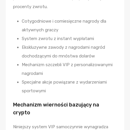
procenty zwrotu.
Cotygodniowe i comiesięczne nagrody dla
aktywnych graczy
System zwrotu z instant wypłatami
Ekskluzywne zawody z nagrodami nagród
dochodzącymi do mnóstwa dolarów
Mechanizm szczebli VIP z personalizowanymi
nagrodami
Specjalne akcje powiązane z wydarzeniami
sportowymi
Mechanizm wierności bazujący na
crypto
Niniejszy system VIP samoczynnie wynagradza