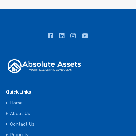
Quick Links
Home
About Us
Contact Us
Property