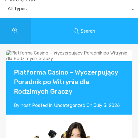
All Types
Search
Platforma Casino – Wyczerpujący
Poradnik po Witrynie dla
Rodzimych Graczy
By
host
Posted in
Uncategorized
On
July 3, 2026