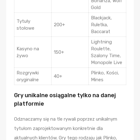
Bonanza, Wolf
Gold
Blackjack,
Tytuły
200+
Ruletka,
stołowe
Baccarat
Lightning
Kasyno na
Roulette,
150+
żywo
Szalony Time,
Monopole Live
Rozgrywki
Plinko, Kości,
40+
oryginalne
Mines
Gry unikalne osiągalne tylko na danej
platformie
Odznaczamy się na tle rywali poprzez unikalnym
tytułom zaprojektowanym konkretnie dla
aktualnych klientów. Gry tego rodzaju jak Plinko,