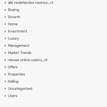
alle nederlandse casinos_nl
Buying
Growth
Home
Investment
Luxury
Management
Market Trends
nieuwe online casino_nl
Offers
Properties
Selling
Uncategorized
Users