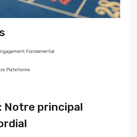
s
al Engagement Fondamental
re Plateforme
: Notre principal
rdial