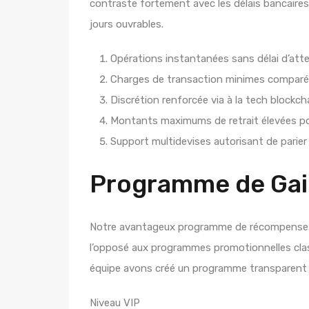
contraste fortement avec les délais bancaires 
jours ouvrables.
Opérations instantanées sans délai d’att
Charges de transaction minimes comparé
Discrétion renforcée via à la tech blockch
Montants maximums de retrait élevées pour
Support multidevises autorisant de parier
Programme de Gain
Notre avantageux programme de récompenses r
l’opposé aux programmes promotionnelles clas
équipe avons créé un programme transparent 
Niveau VIP