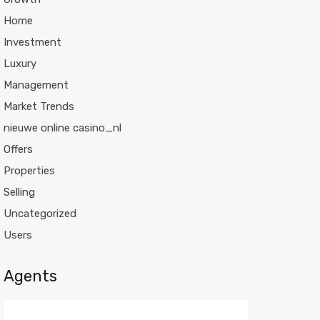
Home
Investment
Luxury
Management
Market Trends
nieuwe online casino_nl
Offers
Properties
Selling
Uncategorized
Users
Agents