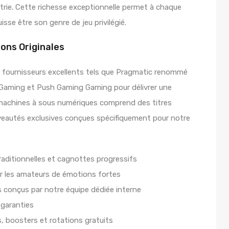
ustrie. Cette richesse exceptionnelle permet à chaque
isse être son genre de jeu privilégié.
ions Originales
ournisseurs excellents tels que Pragmatic renommé
Gaming et Push Gaming Gaming pour délivrer une
 machines à sous numériques comprend des titres
eautés exclusives conçues spécifiquement pour notre
aditionnelles et cagnottes progressifs
ur les amateurs de émotions fortes
ls conçus par notre équipe dédiée interne
garanties
 boosters et rotations gratuits