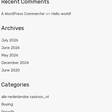
Recent Comments
A WordPress Commenter
on
Hello world!
Archives
July 2026
June 2026
May 2026
December 2024
June 2020
Categories
alle nederlandse casinos_nl
Buying
Growth