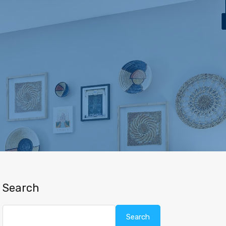
220
Tue - Sun: 10:00 - 19:00
er Support
24X7 Real Estate Support
Search
Search