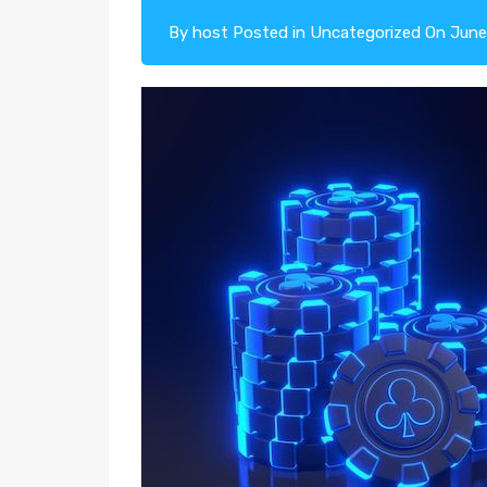
By
host
Posted in
Uncategorized
On
June