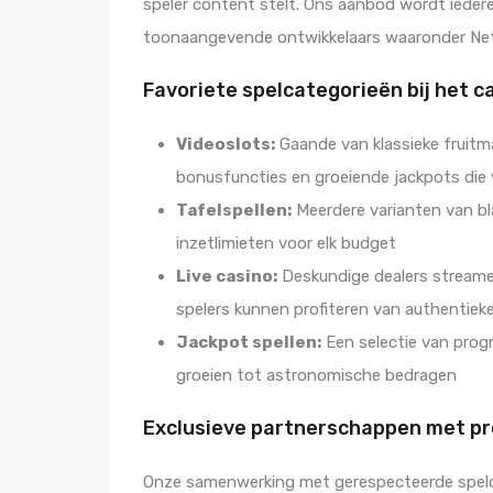
speler content stelt. Ons aanbod wordt ieder
toonaangevende ontwikkelaars waaronder NetE
Favoriete spelcategorieën bij het c
Videoslots:
Gaande van klassieke fruitm
bonusfuncties en groeiende jackpots die 
Tafelspellen:
Meerdere varianten van bla
inzetlimieten voor elk budget
Live casino:
Deskundige dealers streamen
spelers kunnen profiteren van authentiek
Jackpot spellen:
Een selectie van progr
groeien tot astronomische bedragen
Exclusieve partnerschappen met p
Onze samenwerking met gerespecteerde spelont