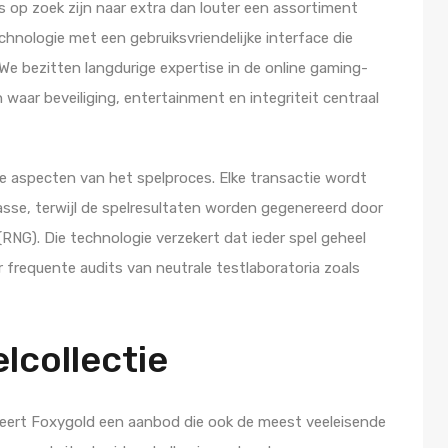
 op zoek zijn naar extra dan louter een assortiment
chnologie met een gebruiksvriendelijke interface die
We bezitten langdurige expertise in de online gaming-
waar beveiliging, entertainment en integriteit centraal
lle aspecten van het spelproces. Elke transactie wordt
sse, terwijl de spelresultaten worden gegenereerd door
G). Die technologie verzekert dat ieder spel geheel
r frequente audits van neutrale testlaboratoria zoals
lcollectie
teert Foxygold een aanbod die ook de meest veeleisende