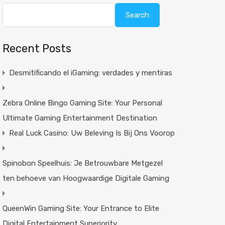
Search
Recent Posts
Desmitificando el iGaming: verdades y mentiras
Zebra Online Bingo Gaming Site: Your Personal
Ultimate Gaming Entertainment Destination
Real Luck Casino: Uw Beleving Is Bij Ons Voorop
Spinobon Speelhuis: Je Betrouwbare Metgezel
ten behoeve van Hoogwaardige Digitale Gaming
QueenWin Gaming Site: Your Entrance to Elite
Digital Entertainment Superiority