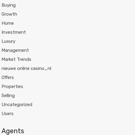
Buying
Growth
Home
Investment
Luxury
Management
Market Trends
nieuwe online casino_nl
Offers
Properties
Selling
Uncategorized
Users
Agents