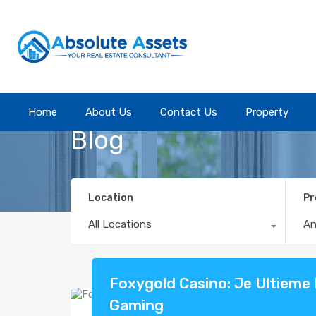
Home
Home
About Us
About Us
Contact Us
Contact Us
Property
Property
Blog
Location
Pr
All Locations
A
Foxygold Casino: Je Ultieme
Gaming