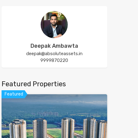
Deepak Ambawta
deepak@absoluteassets.in
9999870220
Featured Properties
Featured