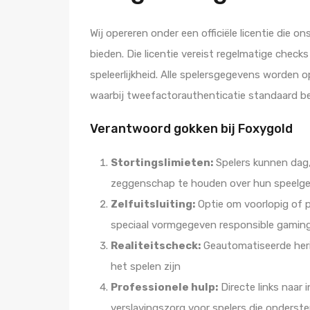
Wij opereren onder een officiële licentie die o
bieden. Die licentie vereist regelmatige che
speleerlijkheid. Alle spelersgegevens worden o
waarbij tweefactorauthenticatie standaard be
Verantwoord gokken bij Foxygold
Stortingslimieten:
Spelers kunnen dag,
zeggenschap te houden over hun speelg
Zelfuitsluiting:
Optie om voorlopig of 
speciaal vormgegeven responsible gaming
Realiteitscheck:
Geautomatiseerde herin
het spelen zijn
Professionele hulp:
Directe links naar
verslavingszorg voor spelers die onderst