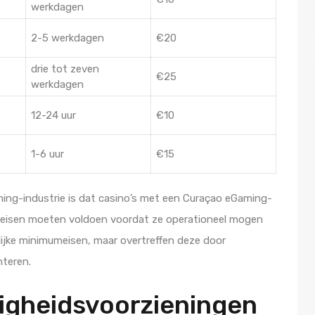
werkdagen
2-5 werkdagen
€20
drie tot zeven
€25
werkdagen
12-24 uur
€10
1-6 uur
€15
ming-industrie is dat casino’s met een Curaçao eGaming-
e-eisen moeten voldoen voordat ze operationeel mogen
lijke minimumeisen, maar overtreffen deze door
nteren.
ligheidsvoorzieningen