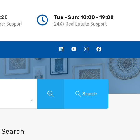
220
220
Tue - Sun: 10:00 - 19:00
Tue - Sun: 10:00 - 19:00
er Support
er Support
24X7 Real Estate Support
24X7 Real Estate Support
Search
Search