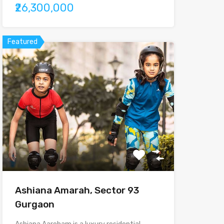
₹26,300,000
Featured
Ashiana Amarah, Sector 93
Gurgaon