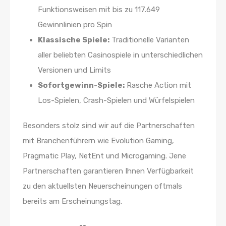
Funktionsweisen mit bis zu 117.649
Gewinnlinien pro Spin
Klassische Spiele:
Traditionelle Varianten
aller beliebten Casinospiele in unterschiedlichen
Versionen und Limits
Sofortgewinn-Spiele:
Rasche Action mit
Los-Spielen, Crash-Spielen und Würfelspielen
Besonders stolz sind wir auf die Partnerschaften
mit Branchenführern wie Evolution Gaming,
Pragmatic Play, NetEnt und Microgaming. Jene
Partnerschaften garantieren Ihnen Verfügbarkeit
zu den aktuellsten Neuerscheinungen oftmals
bereits am Erscheinungstag.