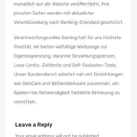
monatlich auf der Website veröffentlicht. Ihre
privaten Daten werden mit aktuellster
Verschlüsselung nach Banking-Standard geschützt.
Verantwortungsvolles Gaming hat für uns höchste
Priorität. Wir bieten vielfältige Werkzeuge zur
Eigenbegrenzung, darunter Einzahlungsgrenzen,
Loss-Limits, Zeitlimits und Self-Exclusion-Tools.
Unser Kundendienst arbeitet nah mit Einrichtungen
wie GamCare und BeGambleAware zusammen, um
Spielern bei Notwendigkeit fachliche Betreuung zu
vermitteln.
Leave a Reply
Your email address will not be published.