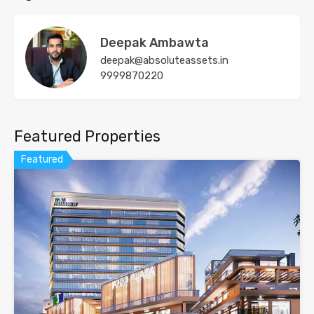
Deepak Ambawta
deepak@absoluteassets.in
9999870220
Featured Properties
Featured