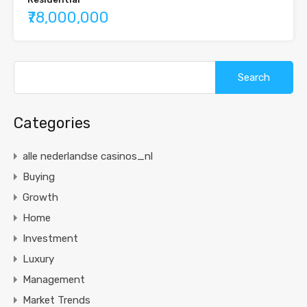
₹78,000,000
Categories
alle nederlandse casinos_nl
Buying
Growth
Home
Investment
Luxury
Management
Market Trends