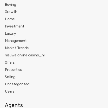
Buying
Growth
Home
Investment
Luxury
Management
Market Trends
nieuwe online casino_nl
Offers
Properties
Selling
Uncategorized
Users
Agents