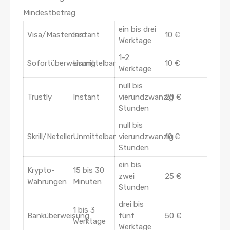
Mindestbetrag
ein bis drei
Visa/Mastercard
Instant
10 €
Werktage
1-2
Sofortüberweisung
Unmittelbar
10 €
Werktage
null bis
Trustly
Instant
vierundzwanzig
20 €
Stunden
null bis
Skrill/Neteller
Unmittelbar
vierundzwanzig
10 €
Stunden
ein bis
Krypto-
15 bis 30
zwei
25 €
Währungen
Minuten
Stunden
drei bis
1 bis 3
Banküberweisung
fünf
50 €
Werktage
Werktage