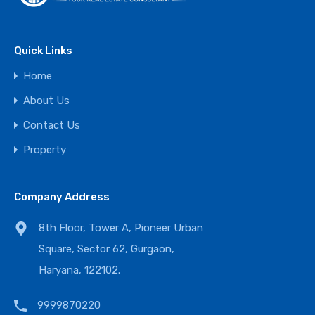
Quick Links
Home
About Us
Contact Us
Property
Company Address
8th Floor, Tower A, Pioneer Urban
Square, Sector 62, Gurgaon,
Haryana, 122102.
9999870220