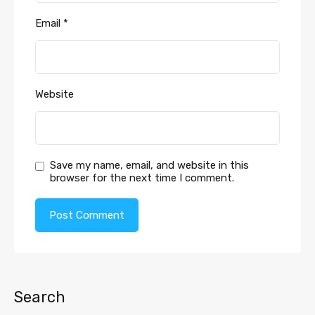
Email
*
Website
Save my name, email, and website in this
browser for the next time I comment.
Search