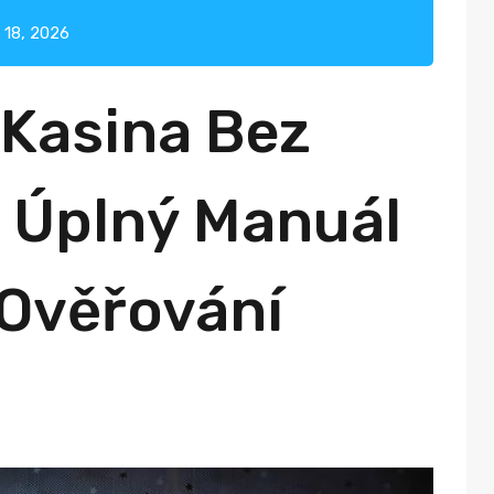
 18, 2026
 Kasina Bez
 Úplný Manuál
Ověřování