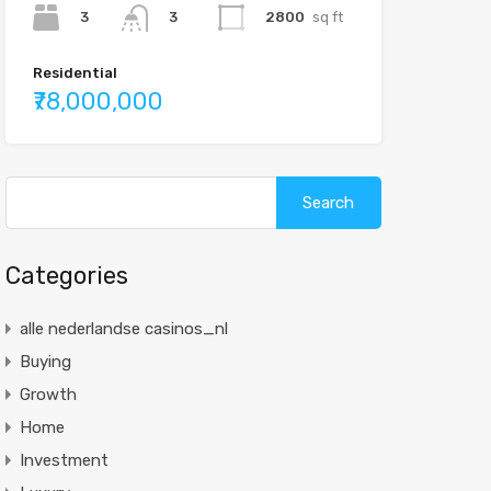
3
2800
sq ft
3
Residential
₹78,000,000
Categories
alle nederlandse casinos_nl
Buying
Growth
Home
Investment