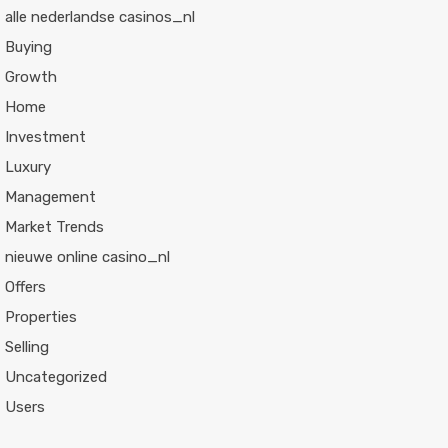
alle nederlandse casinos_nl
Buying
Growth
Home
Investment
Luxury
Management
Market Trends
nieuwe online casino_nl
Offers
Properties
Selling
Uncategorized
Users