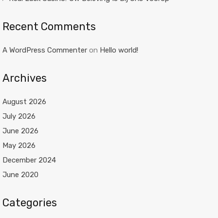
Recent Comments
A WordPress Commenter
on
Hello world!
Archives
August 2026
July 2026
June 2026
May 2026
December 2024
June 2020
Categories