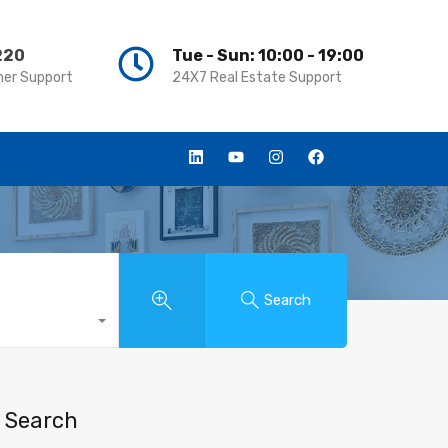
220
220
Tue - Sun: 10:00 - 19:00
Tue - Sun: 10:00 - 19:00
er Support
er Support
24X7 Real Estate Support
24X7 Real Estate Support
Search
Search