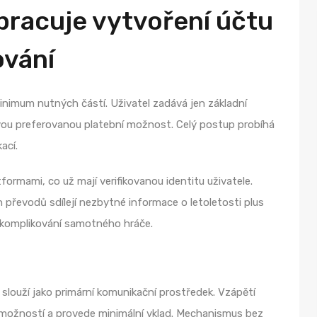
racuje vytvoření účtu
ování
inimum nutných částí. Uživatel zadává jen základní
svou preferovanou platební možnost. Celý postup probíhá
ací.
formami, co už mají verifikovanou identitu uživatele.
h převodů sdílejí nezbytné informace o letoletosti plus
z komplikování samotného hráče.
ž slouží jako primární komunikační prostředek. Vzápětí
h možností a provede minimální vklad. Mechanismus bez