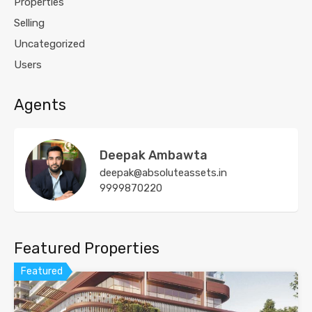
Properties
Selling
Uncategorized
Users
Agents
Deepak Ambawta
deepak@absoluteassets.in
9999870220
Featured Properties
Featured