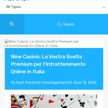
All Types
Search
Nine Casinò: La Vostra Scelta
Premium per l’Intrattenimento
Online in Italia
By
host
Posted in
Uncategorized
On
June 13, 2026