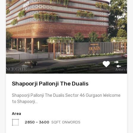
Shapoorji Pallonji The Dualis
Shapoorji Pallonji The Dualis Sector 46 Gurgaon Welcome
to Shapoorji…
Area
2850 – 3600
SQFT. ONWORDS