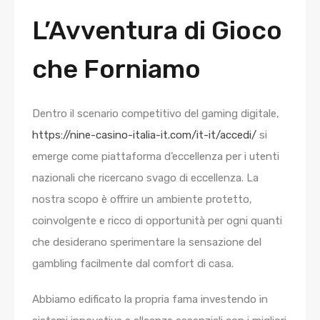
L’Avventura di Gioco
che Forniamo
Dentro il scenario competitivo del gaming digitale,
https://nine-casino-italia-it.com/it-it/accedi/
si
emerge come piattaforma d’eccellenza per i utenti
nazionali che ricercano svago di eccellenza. La
nostra scopo è offrire un ambiente protetto,
coinvolgente e ricco di opportunità per ogni quanti
che desiderano sperimentare la sensazione del
gambling facilmente dal comfort di casa.
Abbiamo edificato la propria fama investendo in