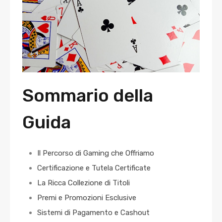
Sommario della
Guida
Il Percorso di Gaming che Offriamo
Certificazione e Tutela Certificate
La Ricca Collezione di Titoli
Premi e Promozioni Esclusive
Sistemi di Pagamento e Cashout