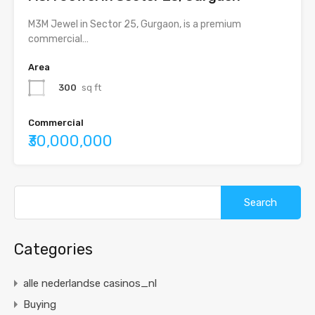
M3M Jewel in Sector 25, Gurgaon, is a premium
commercial…
Area
300
sq ft
Commercial
₹30,000,000
Categories
alle nederlandse casinos_nl
Buying