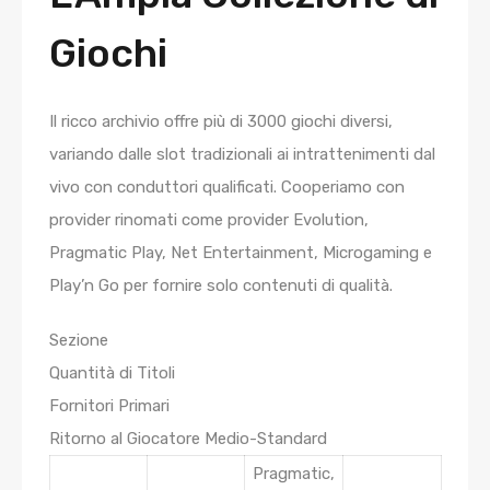
Giochi
Il ricco archivio offre più di 3000 giochi diversi,
variando dalle slot tradizionali ai intrattenimenti dal
vivo con conduttori qualificati. Cooperiamo con
provider rinomati come provider Evolution,
Pragmatic Play, Net Entertainment, Microgaming e
Play’n Go per fornire solo contenuti di qualità.
Sezione
Quantità di Titoli
Fornitori Primari
Ritorno al Giocatore Medio-Standard
Pragmatic,