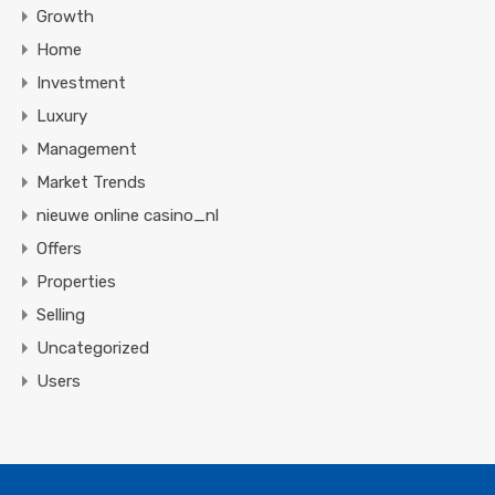
Growth
Home
Investment
Luxury
Management
Market Trends
nieuwe online casino_nl
Offers
Properties
Selling
Uncategorized
Users