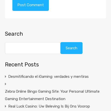
Search
Search
Recent Posts
Desmitificando el iGaming: verdades y mentiras
Zebra Online Bingo Gaming Site: Your Personal Ultimate
Gaming Entertainment Destination
Real Luck Casino: Uw Beleving Is Bij Ons Voorop