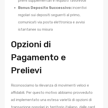
premi supplementari e requisiti favorevoli
Bonus Deposito Successivo:
incentivi
regolari sui depositi seguenti al primo,
comunicati via posta elettronica e avvisi
istantanee su misura
Opzioni di
Pagamento e
Prelievi
Riconosciamo la rilevanza di movimenti veloci e
affidabili. Per questo motivo abbiamo provveduto
ad implementato una estesa varietà di opzioni di
transazione popolari in territorio italiano, dalle card