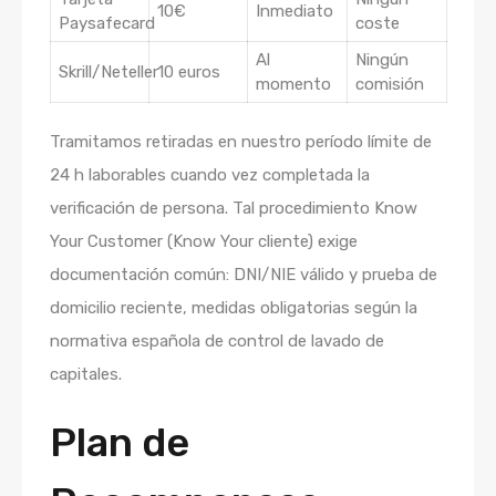
10€
Inmediato
Paysafecard
coste
Al
Ningún
Skrill/Neteller
10 euros
momento
comisión
Tramitamos retiradas en nuestro período límite de
24 h laborables cuando vez completada la
verificación de persona. Tal procedimiento Know
Your Customer (Know Your cliente) exige
documentación común: DNI/NIE válido y prueba de
domicilio reciente, medidas obligatorias según la
normativa española de control de lavado de
capitales.
Plan de