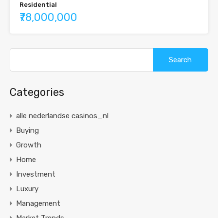
Residential
₹78,000,000
Categories
alle nederlandse casinos_nl
Buying
Growth
Home
Investment
Luxury
Management