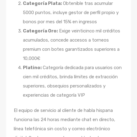
Categoría Plata:
Obtenible tras acumular
5000 puntos, incluye gestor de perfil propio y
bonos por mes del 15% en ingresos
Categoría Oro:
Exige veinticinco mil créditos
acumulados, concede accesos a torneos
premium con botes garantizados superiores a
10,000€
Platino:
Categoría dedicada para usuarios con
cien mil créditos, brinda límites de extracción
superiores, obsequios personalizados y
experiencias de categoría VIP
El equipo de servicio al cliente de habla hispana
funciona las 24 horas mediante chat en directo,
línea telefónica sin costo y correo electrónico