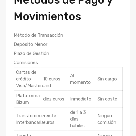
Movimientos
Método de Transacción
Depósito Menor
Plazo de Gestión
Comisiones
Cartas de
Al
crédito
10 euros
Sin cargo
momento
Visa/Mastercard
Plataforma
diez euros
Inmediato
Sin coste
Bizum
de 1 a 3
Transferencia
veinte
Ningún
días
Interbancaria
euros
comisión
hábiles
Tarjeta
Ningún