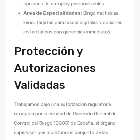
opciones de autoplay personalizables
Área de Especialidades:
Bingo multisalas,
keno, tarjetas para rascar digitales y opciones
instantáneos con ganancias inmediatos
Protección y
Autorizaciones
Validadas
Trabajamos bajo una autorización regulatoria
otorgada por la entidad de Dirección General de
Control del Juego (DGOJ) de España, el órgano
supervisor que monitorea el conjunto de las