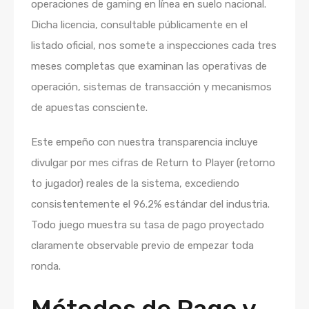
operaciones de gaming en línea en suelo nacional.
Dicha licencia, consultable públicamente en el
listado oficial, nos somete a inspecciones cada tres
meses completas que examinan las operativas de
operación, sistemas de transacción y mecanismos
de apuestas consciente.
Este empeño con nuestra transparencia incluye
divulgar por mes cifras de Return to Player (retorno
to jugador) reales de la sistema, excediendo
consistentemente el 96.2% estándar del industria.
Todo juego muestra su tasa de pago proyectado
claramente observable previo de empezar toda
ronda.
Métodos de Pago y