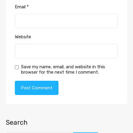
Email
*
Website
Save my name, email, and website in this
browser for the next time I comment.
Search