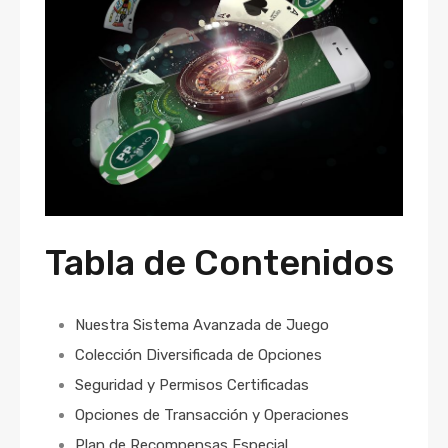
Tabla de Contenidos
Nuestra Sistema Avanzada de Juego
Colección Diversificada de Opciones
Seguridad y Permisos Certificadas
Opciones de Transacción y Operaciones
Plan de Recompensas Especial