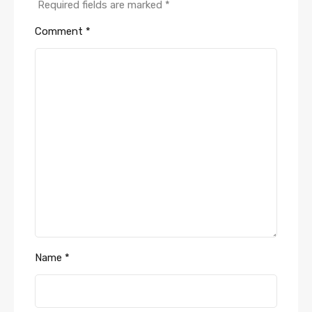
Required fields are marked
*
Comment
*
Name
*