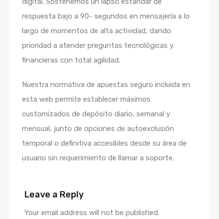
digital. Sostenemos un lapso estándar de
respuesta bajo a 90- segundos en mensajería a lo
largo de momentos de alta actividad, dando
prioridad a atender preguntas tecnológicas y
financieras con total agilidad.
Nuestra normativa de apuestas seguro incluida en
esta web permite establecer máximos
customizados de depósito diario, semanal y
mensual, junto de opciones de autoexclusión
temporal o definitiva accesibles desde su área de
usuario sin requerimiento de llamar a soporte.
Leave a Reply
Your email address will not be published.