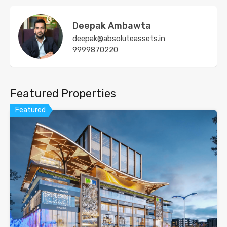
Deepak Ambawta
deepak@absoluteassets.in
9999870220
Featured Properties
Featured