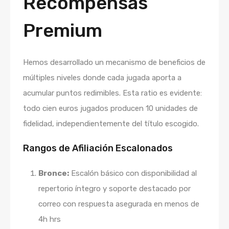
Recompensas
Premium
Hemos desarrollado un mecanismo de beneficios de
múltiples niveles donde cada jugada aporta a
acumular puntos redimibles. Esta ratio es evidente:
todo cien euros jugados producen 10 unidades de
fidelidad, independientemente del título escogido.
Rangos de Afiliación Escalonados
Bronce:
Escalón básico con disponibilidad al
repertorio íntegro y soporte destacado por
correo con respuesta asegurada en menos de
4h hrs