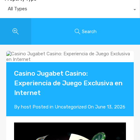
All Types
Search
Casino Jugabet Casino:
Experiencia de Juego Exclusiva en
Internet
By
host
Posted in
Uncategorized
On
June 13, 2026