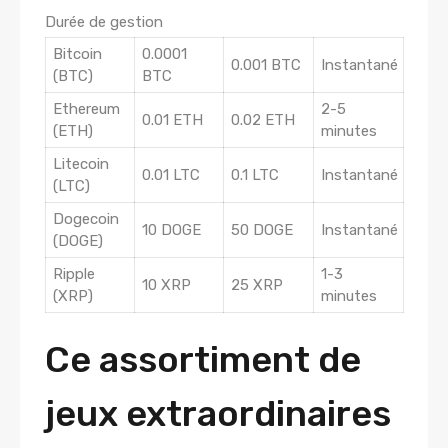
Durée de gestion
Bitcoin
0.0001
0.001 BTC
Instantané
(BTC)
BTC
Ethereum
2-5
0.01 ETH
0.02 ETH
(ETH)
minutes
Litecoin
0.01 LTC
0.1 LTC
Instantané
(LTC)
Dogecoin
10 DOGE
50 DOGE
Instantané
(DOGE)
Ripple
1-3
10 XRP
25 XRP
(XRP)
minutes
Ce assortiment de
jeux extraordinaires