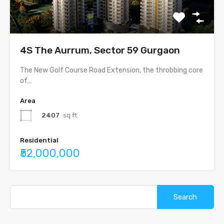
4S The Aurrum, Sector 59 Gurgaon
The New Golf Course Road Extension, the throbbing core
of…
Area
2407
sq ft
Residential
₹52,000,000