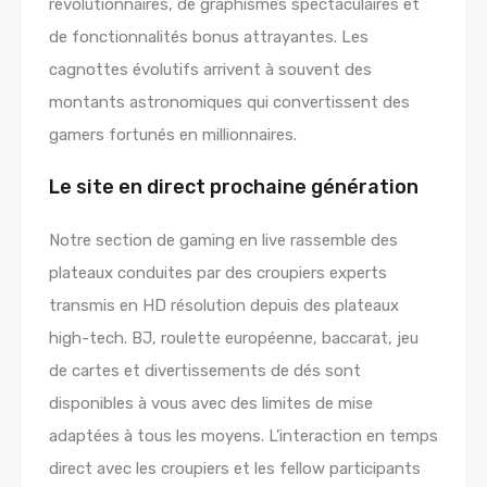
révolutionnaires, de graphismes spectaculaires et
de fonctionnalités bonus attrayantes. Les
cagnottes évolutifs arrivent à souvent des
montants astronomiques qui convertissent des
gamers fortunés en millionnaires.
Le site en direct prochaine génération
Notre section de gaming en live rassemble des
plateaux conduites par des croupiers experts
transmis en HD résolution depuis des plateaux
high-tech. BJ, roulette européenne, baccarat, jeu
de cartes et divertissements de dés sont
disponibles à vous avec des limites de mise
adaptées à tous les moyens. L’interaction en temps
direct avec les croupiers et les fellow participants