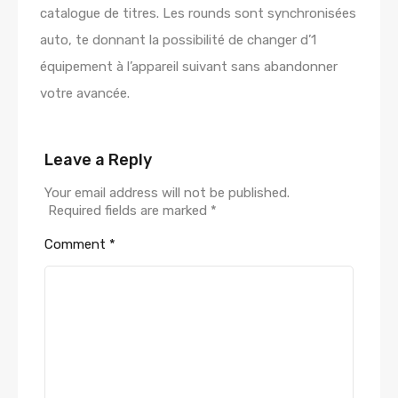
catalogue de titres. Les rounds sont synchronisées
auto, te donnant la possibilité de changer d’1
équipement à l’appareil suivant sans abandonner
votre avancée.
Leave a Reply
Your email address will not be published.
Required fields are marked
*
Comment
*