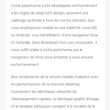
Cette plateforme a été développée conformément
à les règles du adaptatif design, assurant une
calibrage optimale à tous les sortes d’écrans. Que
vous employiezun mobile ou une tablette, sous iOS
ou Android, vous bénéficierez d’une navigation lisse
et naturelle. Zéro download n’est pas nécessaire : il
vous suffit d’aller à notre plateforme par le
navigateur de choix pour entamer à vous amuser
instantanément.
Nos rendements de la version mobile rivalisent avec
les performances de la mouture desktop,
fournissant les identiques vélocités de
téléchargement rapides, la identique qualité d’image
et le similaire admission complet à la totalité de le