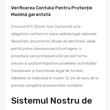
Verificarea Contului Pentru Protecție
Maximă garantată
Procesul KYC (Know Your Customer) este
obligatoriu conform în baza cadrului legal naționale.
Necesităm documente oficiale de identitate valide
pentru prima dumneavoastră extragere, o
procedură care protejează atât pe platforma,
precum și jucătorii împotriva posibilelor activităților
frauduloase și transferului ilegal de fonduri.
Validarea se realizează în maxim 12 ore de lucru de la
primirea completă documentelor complete.
Sistemul Nostru de