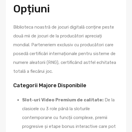
Opțiuni
Biblioteca noastră de jocuri digitală conține peste
două mii de jocuri de la producători apreciați
mondial. Parteneriem exclusiv cu producători care
posedă certificări internaționale pentru sisteme de
numere aleatorii (RNG), certificând astfel echitatea
totală a fiecărui joc.
Categorii Majore Disponibile
Slot-uri Video Premium de calitate:
De la
clasicele cu 3 role până la sloturile
contemporane cu funcții complexe, premii
progresive și etape bonus interactive care pot