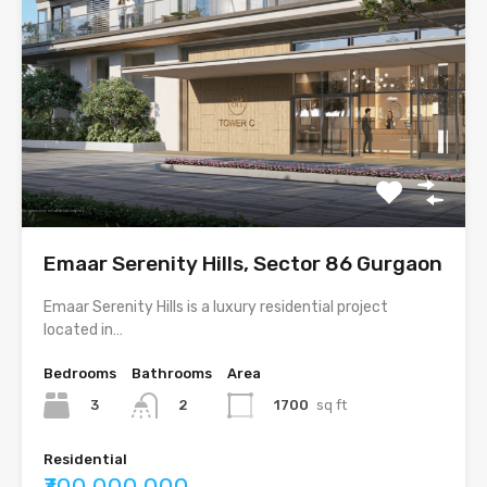
Emaar Serenity Hills, Sector 86 Gurgaon
Emaar Serenity Hills is a luxury residential project
located in…
Bedrooms
Bathrooms
Area
3
1700
sq ft
2
Residential