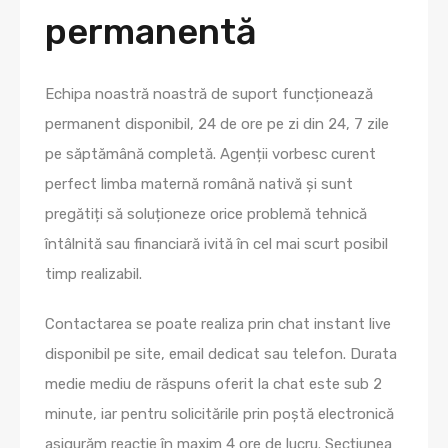
permanentă
Echipa noastră noastră de suport funcționează
permanent disponibil, 24 de ore pe zi din 24, 7 zile
pe săptămână completă. Agenții vorbesc curent
perfect limba maternă română nativă și sunt
pregătiți să soluționeze orice problemă tehnică
întâlnită sau financiară ivită în cel mai scurt posibil
timp realizabil.
Contactarea se poate realiza prin chat instant live
disponibil pe site, email dedicat sau telefon. Durata
medie mediu de răspuns oferit la chat este sub 2
minute, iar pentru solicitările prin poștă electronică
asigurăm reacție în maxim 4 ore de lucru. Secțiunea