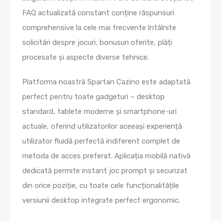
FAQ actualizată constant conține răspunsuri
comprehensive la cele mai frecvente întâlnite
solicitări despre jocuri, bonusuri oferite, plăți
procesate și aspecte diverse tehnice.
Platforma noastră Spartan Cazino este adaptată
perfect pentru toate gadgeturi – desktop
standard, tablete moderne și smartphone-uri
actuale, oferind utilizatorilor aceeași experiență
utilizator fluidă perfectă indiferent complet de
metoda de acces preferat. Aplicația mobilă nativă
dedicată permite instant joc prompt și securizat
din orice poziție, cu toate cele funcționalitățile
versiunii desktop integrate perfect ergonomic.