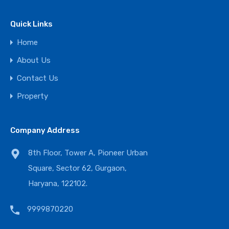
Quick Links
Home
About Us
Contact Us
Property
Company Address
8th Floor, Tower A, Pioneer Urban
Square, Sector 62, Gurgaon,
Haryana, 122102.
9999870220