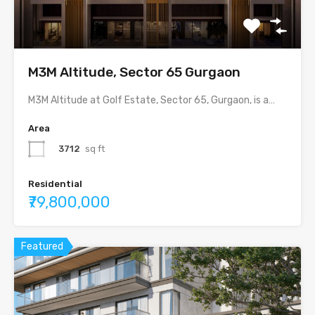
M3M Altitude, Sector 65 Gurgaon
M3M Altitude at Golf Estate, Sector 65, Gurgaon, is a…
Area
3712
sq ft
Residential
₹79,800,000
Featured