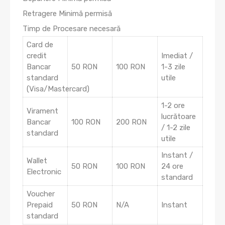
Retragere Minimă permisă
Timp de Procesare necesară
Card de
credit
Imediat /
Bancar
50 RON
100 RON
1-3 zile
standard
utile
(Visa/Mastercard)
1-2 ore
Virament
lucrătoare
Bancar
100 RON
200 RON
/ 1-2 zile
standard
utile
Instant /
Wallet
50 RON
100 RON
24 ore
Electronic
standard
Voucher
Prepaid
50 RON
N/A
Instant
standard