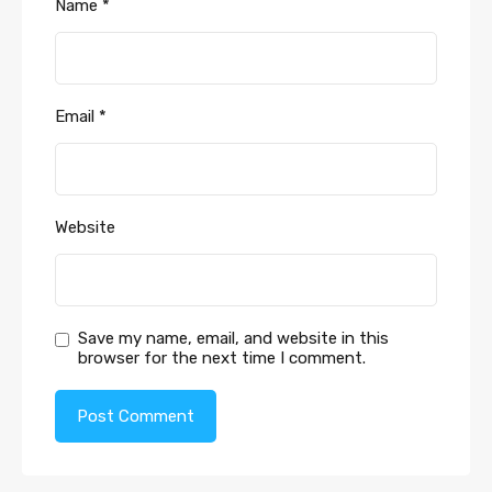
Name
*
Email
*
Website
Save my name, email, and website in this
browser for the next time I comment.