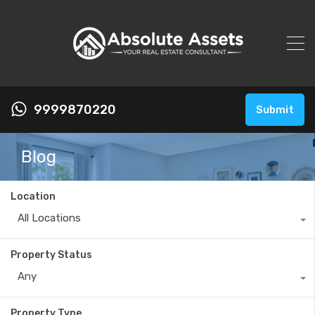
9999870220
Submit
Blog
Location
All Locations
Property Status
Any
Property Type