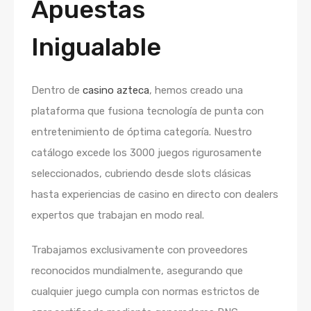
Apuestas
Inigualable
Dentro de
casino azteca
, hemos creado una
plataforma que fusiona tecnología de punta con
entretenimiento de óptima categoría. Nuestro
catálogo excede los 3000 juegos rigurosamente
seleccionados, cubriendo desde slots clásicas
hasta experiencias de casino en directo con dealers
expertos que trabajan en modo real.
Trabajamos exclusivamente con proveedores
reconocidos mundialmente, asegurando que
cualquier juego cumpla con normas estrictos de