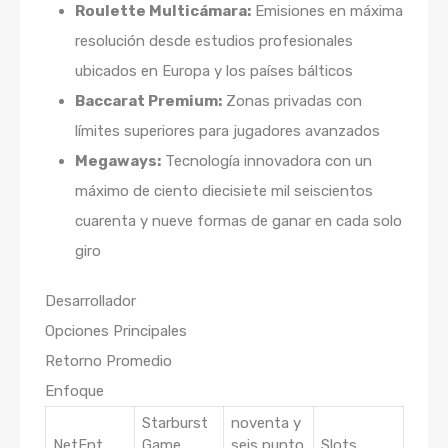
Roulette Multicámara:
Emisiones en máxima
resolución desde estudios profesionales
ubicados en Europa y los países bálticos
Baccarat Premium:
Zonas privadas con
límites superiores para jugadores avanzados
Megaways:
Tecnología innovadora con un
máximo de ciento diecisiete mil seiscientos
cuarenta y nueve formas de ganar en cada solo
giro
Desarrollador
Opciones Principales
Retorno Promedio
Enfoque
Starburst
noventa y
NetEnt
Game,
seis punto
Slots