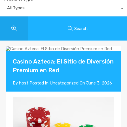
All Types
Search
Casino Azteca: El Sitio de Diversión
Premium en Red
By
host
Posted in
Uncategorized
On
June 3, 2026