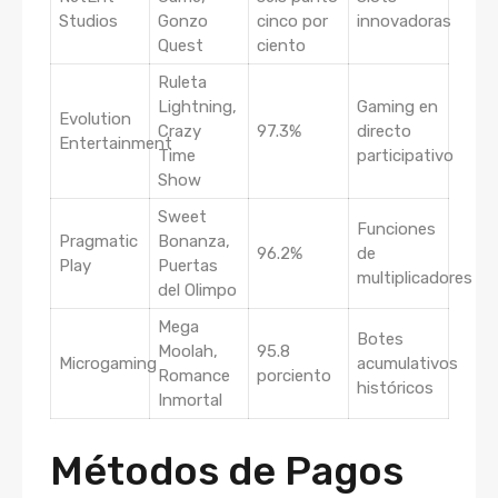
Studios
Gonzo
cinco por
innovadoras
Quest
ciento
Ruleta
Lightning,
Gaming en
Evolution
Crazy
97.3%
directo
Entertainment
Time
participativo
Show
Sweet
Funciones
Pragmatic
Bonanza,
96.2%
de
Play
Puertas
multiplicadores
del Olimpo
Mega
Botes
Moolah,
95.8
Microgaming
acumulativos
Romance
porciento
históricos
Inmortal
Métodos de Pagos