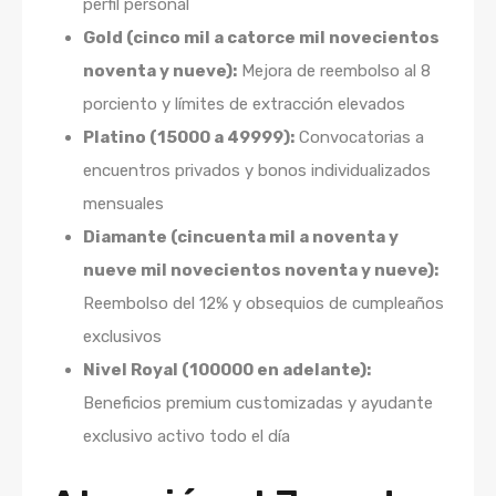
perfil personal
Gold (cinco mil a catorce mil novecientos
noventa y nueve):
Mejora de reembolso al 8
porciento y límites de extracción elevados
Platino (15000 a 49999):
Convocatorias a
encuentros privados y bonos individualizados
mensuales
Diamante (cincuenta mil a noventa y
nueve mil novecientos noventa y nueve):
Reembolso del 12% y obsequios de cumpleaños
exclusivos
Nivel Royal (100000 en adelante):
Beneficios premium customizadas y ayudante
exclusivo activo todo el día