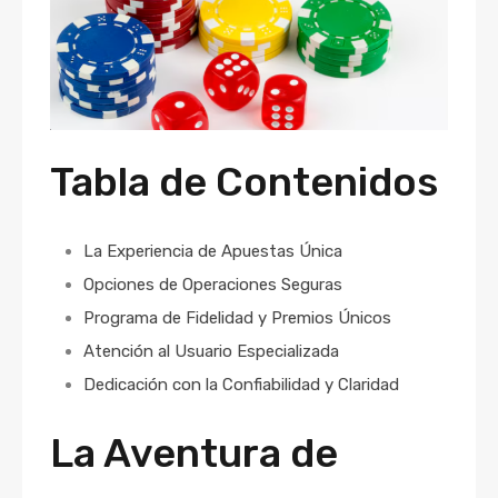
Tabla de Contenidos
La Experiencia de Apuestas Única
Opciones de Operaciones Seguras
Programa de Fidelidad y Premios Únicos
Atención al Usuario Especializada
Dedicación con la Confiabilidad y Claridad
La Aventura de