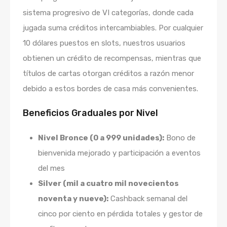
sistema progresivo de VI categorías, donde cada
jugada suma créditos intercambiables. Por cualquier
10 dólares puestos en slots, nuestros usuarios
obtienen un crédito de recompensas, mientras que
títulos de cartas otorgan créditos a razón menor
debido a estos bordes de casa más convenientes.
Beneficios Graduales por Nivel
Nivel Bronce (0 a 999 unidades):
Bono de
bienvenida mejorado y participación a eventos
del mes
Silver (mil a cuatro mil novecientos
noventa y nueve):
Cashback semanal del
cinco por ciento en pérdida totales y gestor de