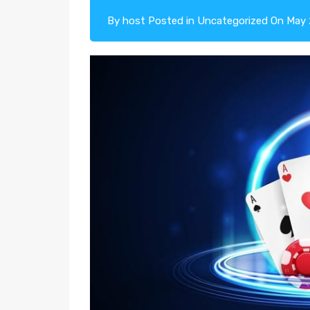
By
host
Posted in
Uncategorized
On
May 