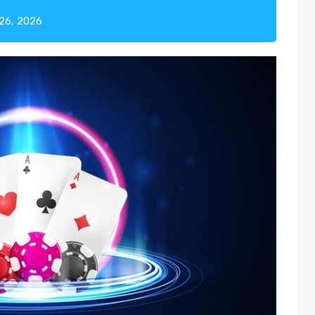
26, 2026