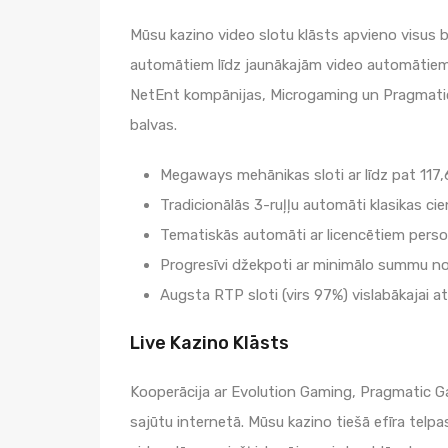
Mūsu kazino video slotu klāsts apvieno visus b
automātiem līdz jaunākajām video automātiem 
NetEnt kompānijas, Microgaming un Pragmatic P
balvas.
Megaways mehānikas sloti ar līdz pat 117,
Tradicionālās 3-ruļļu automāti klasikas ci
Tematiskās automāti ar licencētiem pers
Progresīvi džekpoti ar minimālo summu n
Augsta RTP sloti (virs 97%) vislabākajai
Live Kazino Klāsts
Kooperācija ar Evolution Gaming, Pragmatic G
sajūtu internetā. Mūsu kazino tiešā efīra telp