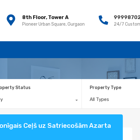
8th Floor, Tower A
8th Floor, Tower A
9999870
9999870
Pioneer Urban Square, Gurgaon
Pioneer Urban Square, Gurgaon
24/7 Custom
24/7 Custom
operty Status
Property Type
ny
All Types
onīgais Ceļš uz Satriecošām Azarta