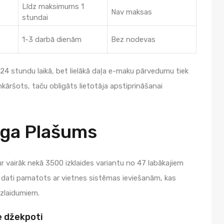
Līdz maksimums 1
Nav maksas
stundai
1-3 darbā dienām
Bez nodevas
i 24 stundu laikā, bet lielākā daļa e-maku pārvedumu tiek
ienkāršots, taču obligāts lietotāja apstiprināšanai
oga Plašums
r vairāk nekā 3500 izklaides variantu no 47 labākajiem
ais dati pamatots ar vietnes sistēmas ieviešanām, kas
izlaidumiem.
e džekpoti