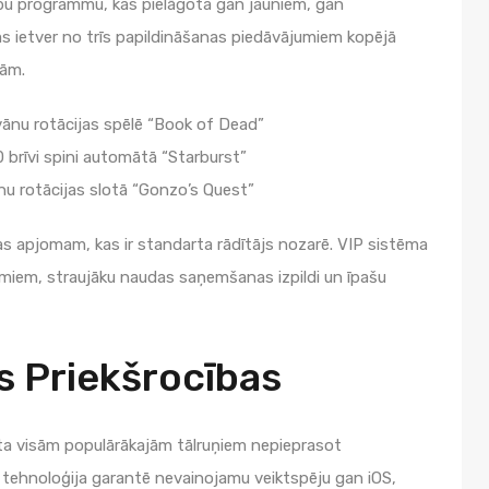
ību programmu, kas pielāgota gan jauniem, gan
s ietver no trīs papildināšanas piedāvājumiem kopējā
jām.
vānu rotācijas spēlē “Book of Dead”
 brīvi spini automātā “Starburst”
nu rotācijas slotā “Gonzo’s Quest”
as apjomam, kas ir standarta rādītājs nozarē. VIP sistēma
jumiem, straujāku naudas saņemšanas izpildi un īpašu
s Priekšrocības
ēta visām populārākajām tālruņiem nepieprasot
ehnoloģija garantē nevainojamu veiktspēju gan iOS,