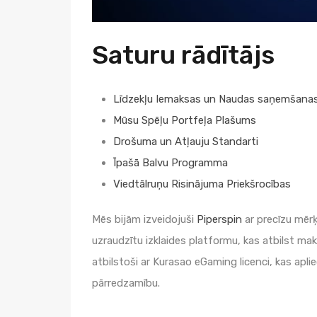
Saturu rādītājs
Līdzekļu Iemaksas un Naudas saņemšanas
Mūsu Spēļu Portfeļa Plašums
Drošuma un Atļauju Standarti
Īpašā Balvu Programma
Viedtālruņu Risinājuma Priekšrocības
Mēs bijām izveidojuši
Piperspin
ar precīzu mērķ
uzraudzītu izklaides platformu, kas atbilst ma
atbilstoši ar Kurasao eGaming licenci, kas aplie
pārredzamību.