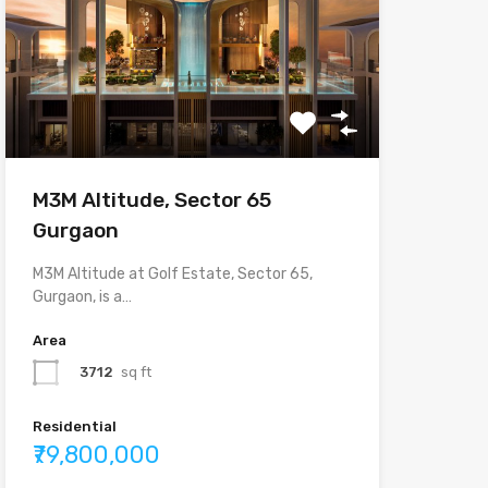
M3M Altitude, Sector 65
Gurgaon
M3M Altitude at Golf Estate, Sector 65,
Gurgaon, is a…
Area
3712
sq ft
Residential
₹79,800,000