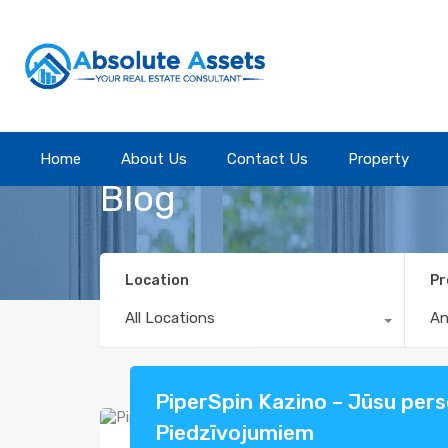
Home
Home
About Us
About Us
Contact Us
Contact Us
Property
Property
Blog
Location
Pr
All Locations
A
PiperSpin Kazino – Jūsu pers
Piedzīvojumiem