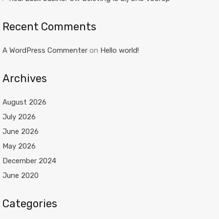
Recent Comments
A WordPress Commenter
on
Hello world!
Archives
August 2026
July 2026
June 2026
May 2026
December 2024
June 2020
Categories