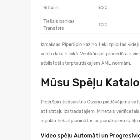
Bitcoin
€20
Tiešais bankas
€20
Transfers
Izmaksas PiperSpin kazino tiek izpildītas vidēj
veikti dažu h laikā. Verifikācijas procedūra ir v
atbilstoši starptautiskajiem AML normām.
Mūsu Spēļu Katal
PiperSpin tiešsaistes Casino piedāvājums satu
attīstītāju izstrādātājiem. Minētais verificēt
regulāri tiek atjauninātas ar jaunākajiem spēļu 
Video spēļu Automāti un Progresīvi