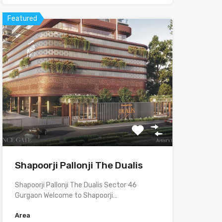
Featured
Shapoorji Pallonji The Dualis
Shapoorji Pallonji The Dualis Sector 46
Gurgaon Welcome to Shapoorji…
Area