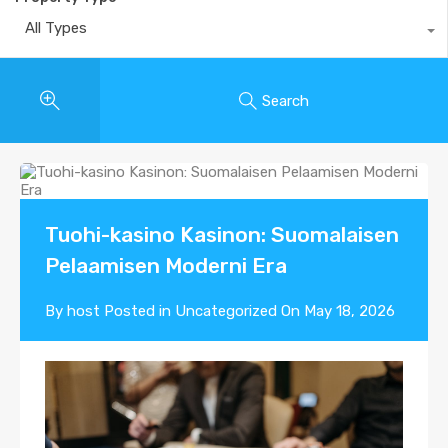
All Types
Search
Tuohi-kasino Kasinon: Suomalaisen
Pelaamisen Moderni Era
By
host
Posted in
Uncategorized
On
May 18, 2026