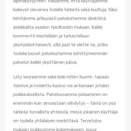
läpinäkyvyyteen. Haluamme, että käyttäjämme
kokevat olevansa todella tärkeitä sekä kuultuja. Siksi
kehitämme jatkuvasti palveluitamme direkt­iinä
asiakkailta saadun feedbackin mukaan. Kaikki
kommentti käsitellään ja tarkastellaan
yksityiskohtaisesti, sillä juuri te olette ne, jotka
todella luovat palvelustamme kehittyneemmän
palvelun kaikki yksittäinen päivä.
Liity seuraamme sekä koki miten Suomi- tapaan
toimiva ja hoidettu kasino voi antamaan jotakin
poikkeuksellista. Palvelussamme pelaaminen on
enemmän kuin ainoastaan viihdytys – tämä on osa
tärkeää turvallista yhteisöä, missä jokainen käyttäjä
on todella yhtäläisen merkittävä. Tervetuloa
mukaan joukkoomme kokemukseen, jossa