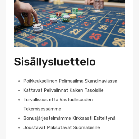
Sisällysluettelo
Poikkeuksellinen Pelimaailma Skandinaviassa
Kattavat Pelivalinnat Kaiken Tasoisille
Turvallisuus että Vastuullisuuden
Tekemisessämme
Bonusjärjestelmämme Kirkkaasti Esiteltynä
Joustavat Maksutavat Suomalaisille