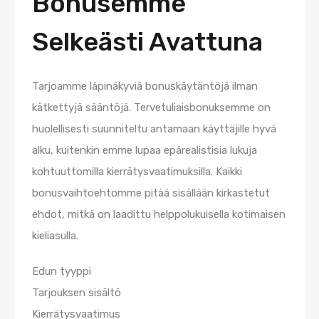
Bonusemme
Selkeästi Avattuna
Tarjoamme läpinäkyviä bonuskäytäntöjä ilman
kätke­ttyjä sääntöjä. Tervetuliaisbonuksemme on
huolellisesti suunniteltu antamaan käyttäjille hyvä
alku, kuitenkin emme lupaa epärealistisia lukuja
kohtuuttomilla kierrätysvaatimuksilla. Kaikki
bonusvaihtoehto­mme pitää sisällään kirkastetut
ehdot, mitkä on laadittu helppolukuisella kotimaisen
kieliasulla.
Edun tyyppi
Tarjouksen sisältö
Kierrätysvaatimus