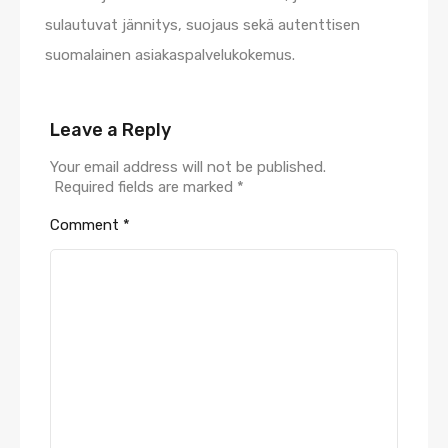
sulautuvat jännitys, suojaus sekä autenttisen
suomalainen asiakaspalvelukokemus.
Leave a Reply
Your email address will not be published.
Required fields are marked
*
Comment
*