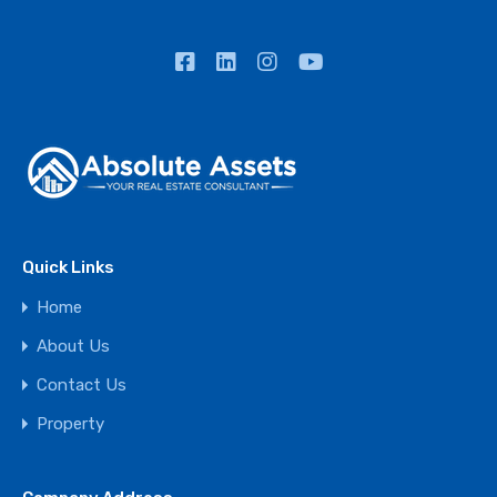
Quick Links
Home
About Us
Contact Us
Property