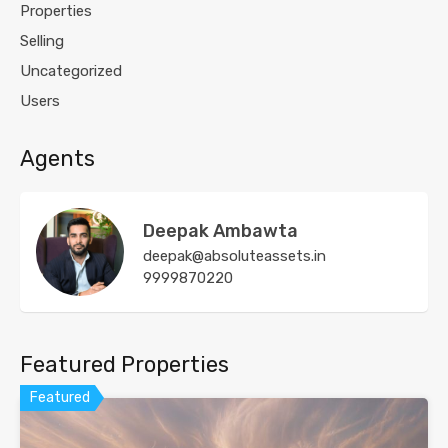
Properties
Selling
Uncategorized
Users
Agents
Deepak Ambawta
deepak@absoluteassets.in
9999870220
Featured Properties
Featured