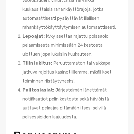
vuorokauden, viikoittaisia tai vaikka
kuukausittaisia rahankäyttörajoja, jotka
automaattisesti pysäyttävät liiallisen
rahankäyttökäyt­täytymisen automaattisesti.
Lepoajat:
Kyky asettaa rajattu poissaolo
pelaamisesta minimissään 24 kestosta
ulottuen jopa lukuisiin kuukauteen.
Tilin lukitus:
Peruuttamaton tai vaikkapa
jatkuva rajoitus kasinotilillemme, mikäli koet
toiminnan riistäytyneeksi.
Pelitosiasiat:
Järjestelmän lähettämät
notifikaatiot pelin kestosta sekä häviöistä
auttavat pelaajaa pitämään itsesi selvillä
pelisessioiden laajuudesta.