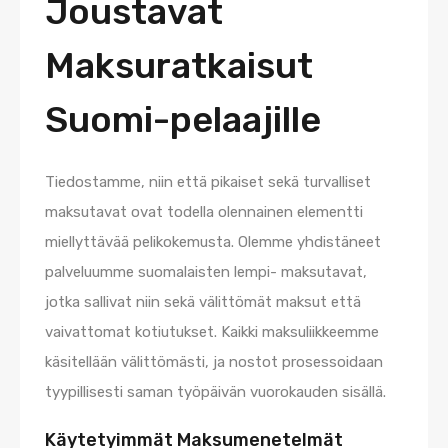
Joustavat
Maksuratkaisut
Suomi-pelaajille
Tiedostamme, niin että pikaiset sekä turvalliset
maksutavat ovat todella olennainen elementti
miellyttävää pelikokemusta. Olemme yhdistäneet
palveluumme suomalaisten lempi- maksutavat,
jotka sallivat niin sekä välittömät maksut että
vaivat­tomat kotiutukset. Kaikki maksuliikkeemme
käsitellään välittömästi, ja nostot prosessoidaan
tyypillisesti saman työpäivän vuorokauden sisällä.
Käytetyimmät Maksumenetelmät