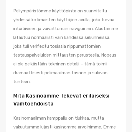
Peliympäristömme käyttöpinta on suunniteltu
yhdessä kotimaisten käyttäjien avulla, joka turvaa
intuitiivisen ja vaivattoman navigoinnin. Alustamme
latautuu normaalisti vain kahdessa sekunneissa,
joka tuli verifiedtu tosiasia riippumattomien
testauspalveluiden mittausten perusteella. Nopeus
ei ole pelkästään tekninen detalji – tämä toimii
dramaattisesti pelimaailman tasoon ja sulavan
tunteen.
Mitä Kasinoamme Tekevät erilaiseksi
Vaihtoehdoista
Kasinomaailman kamppailu on tiukkaa, mutta
vakuutumme lujasti kasinomme arvoihimme. Emme