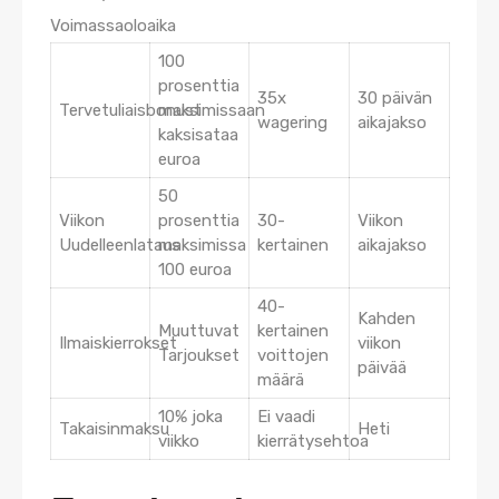
Voimassaoloaika
100
prosenttia
35x
30 päivän
Tervetuliaisbonust
maksimissaan
wagering
aikajakso
kaksisataa
euroa
50
Viikon
prosenttia
30-
Viikon
Uudelleenlataus
maksimissa
kertainen
aikajakso
100 euroa
40-
Kahden
Muuttuvat
kertainen
Ilmaiskierrokset
viikon
Tarjoukset
voittojen
päivää
määrä
10% joka
Ei vaadi
Takaisinmaksu
Heti
viikko
kierrätysehtoa