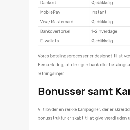
Dankort
Øjeblikkelig
MobilePay
Instant
Visa/Mastercard
Øjeblikkelig
Bankoverførsel
1-2 hverdage
E-wallets
Øjeblikkelig
Vores betalingsprocesser er designet til at væ
Bemærk dog, at din egen bank eller betalingsu
retningslinjer.
Bonusser samt K
Vi tilbyder en række kampagner, der er skrædd
bonusstruktur er skabt til at give værdi uden u