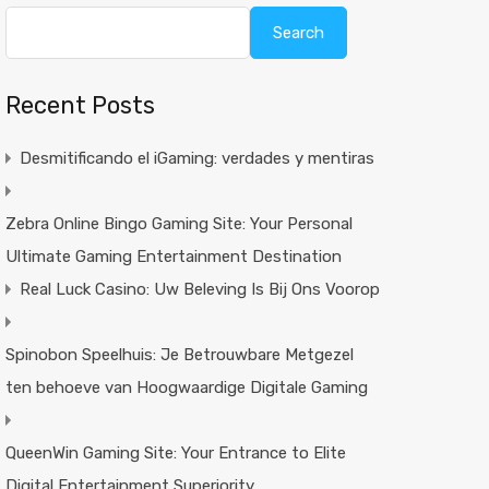
Search
Recent Posts
Desmitificando el iGaming: verdades y mentiras
Zebra Online Bingo Gaming Site: Your Personal
Ultimate Gaming Entertainment Destination
Real Luck Casino: Uw Beleving Is Bij Ons Voorop
Spinobon Speelhuis: Je Betrouwbare Metgezel
ten behoeve van Hoogwaardige Digitale Gaming
QueenWin Gaming Site: Your Entrance to Elite
Digital Entertainment Superiority