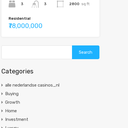
3
2800
sq ft
3
Residential
₹78,000,000
Categories
alle nederlandse casinos_nl
Buying
Growth
Home
Investment
Luxury