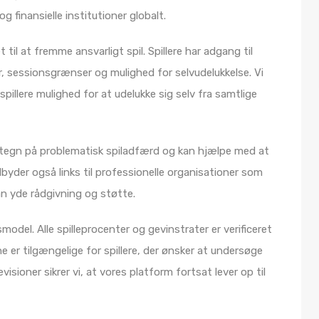
finansielle institutioner globalt.
 til at fremme ansvarligt spil. Spillere har adgang til
 sessionsgrænser og mulighed for selvudelukkelse. Vi
illere mulighed for at udelukke sig selv fra samtlige
e tegn på problematisk spiladfærd og kan hjælpe med at
lbyder også links til professionelle organisationer som
n yde rådgivning og støtte.
odel. Alle spilleprocenter og gevinstrater er verificeret
e er tilgængelige for spillere, der ønsker at undersøge
sioner sikrer vi, at vores platform fortsat lever op til