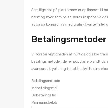
Samtlige spil på platformen er optimeret til b
helst og hvor som helst. Vores responsive des
at gå på kompromis med grafisk kvalitet eller 
Betalingsmetoder t
Vi forstår vigtigheden af hurtige og sikre tran
betalingsmetoder, der er populære blandt dan
avanceret kryptering for at beskytte dine øko
Betalingsmetode
Indbetalingstid
Udbetalingstid
Minimumsbeløb