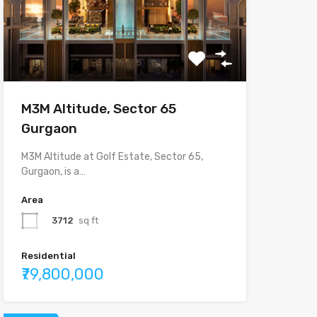
M3M Altitude, Sector 65
Gurgaon
M3M Altitude at Golf Estate, Sector 65,
Gurgaon, is a…
Area
3712
sq ft
Residential
₹79,800,000