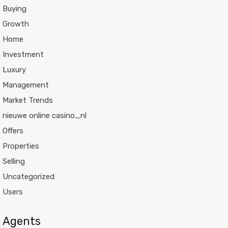
Buying
Growth
Home
Investment
Luxury
Management
Market Trends
nieuwe online casino_nl
Offers
Properties
Selling
Uncategorized
Users
Agents