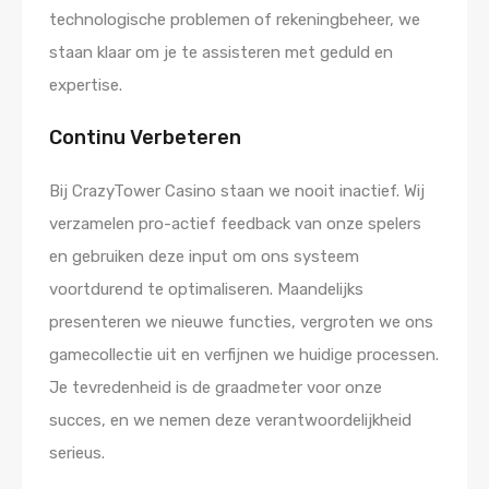
technologische problemen of rekeningbeheer, we
staan klaar om je te assisteren met geduld en
expertise.
Continu Verbeteren
Bij CrazyTower Casino staan we nooit inactief. Wij
verzamelen pro-actief feedback van onze spelers
en gebruiken deze input om ons systeem
voortdurend te optimaliseren. Maandelijks
presenteren we nieuwe functies, vergroten we ons
gamecollectie uit en verfijnen we huidige processen.
Je tevredenheid is de graadmeter voor onze
succes, en we nemen deze verantwoordelijkheid
serieus.