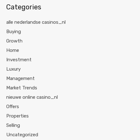
Categories
alle nederlandse casinos_nl
Buying
Growth
Home
Investment
Luxury
Management
Market Trends
nieuwe online casino_nl
Offers
Properties
Selling
Uncategorized