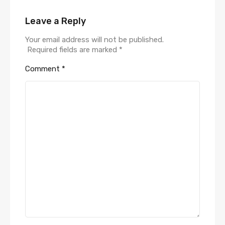
Leave a Reply
Your email address will not be published.
Required fields are marked
*
Comment
*