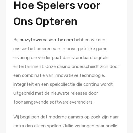
Hoe Spelers voor
Ons Opteren
Bij
crazytowercasino-be.com
hebben we een
missie: het creëren van ‘n onvergetelijke game-
ervaring die verder gaat dan standaard digitale
entertainment. Onze casino onderscheidt zich door
een combinatie van innovatieve technologie,
integriteit en een spelcollectie die continu wordt
uitgebreid met de nieuwste releases door
toonaangevende softwareleveranciers.
Wij begrijpen dat moderne gamers op zoek zijn naar
extra dan alleen spellen. Jullie verlangen naar snelle