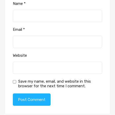
Name
*
Email
*
Website
Save my name, email, and website in this
browser for the next time I comment.