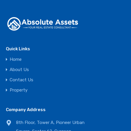
Quick Links
Home
About Us
Contact Us
Property
Company Address
8th Floor, Tower A, Pioneer Urban