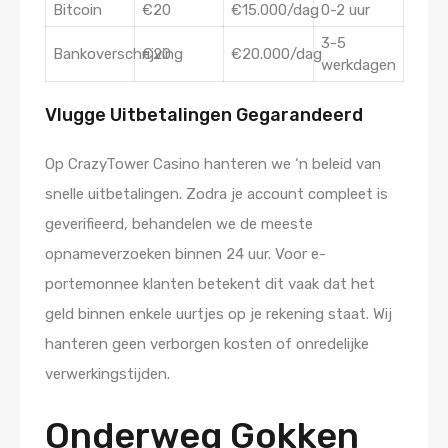
Bitcoin
€20
€15.000/dag
0-2 uur
3-5
Bankoverschrijving
€20
€20.000/dag
werkdagen
Vlugge Uitbetalingen Gegarandeerd
Op CrazyTower Casino hanteren we ‘n beleid van
snelle uitbetalingen. Zodra je account compleet is
geverifieerd, behandelen we de meeste
opnameverzoeken binnen 24 uur. Voor e-
portemonnee klanten betekent dit vaak dat het
geld binnen enkele uurtjes op je rekening staat. Wij
hanteren geen verborgen kosten of onredelijke
verwerkingstijden.
Onderweg Gokken