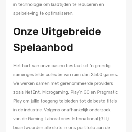
in technologie om laadtijden te reduceren en
spelbeleving te optimaliseren.
Onze Uitgebreide
Spelaanbod
Het hart van onze casino bestaat uit ‘n grondig
samengestelde collectie van ruim dan 2.500 games.
We werken samen met gerenommeerde providers
zoals NetEnt, Microgaming, Play’n GO en Pragmatic
Play om jullie toegang te bieden tot de beste titels
in de industrie. Volgens onafhankelijk onderzoek
van de Gaming Laboratories International (GLI)
beantwoorden alle slots in ons portfolio aan de