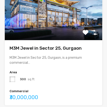
M3M Jewel in Sector 25, Gurgaon
M3M Jewel in Sector 25, Gurgaon, is a premium
commercial…
Area
300
sq ft
Commercial
₹30,000,000