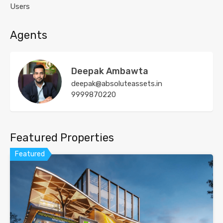
Users
Agents
Deepak Ambawta
deepak@absoluteassets.in
9999870220
Featured Properties
Featured