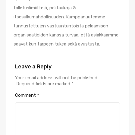
talletuslimiittejä, pelitaukoja &
itsesulkumahdollisuuden. Kumppanuutemme
tunnustettujen vastuuntuntoista pelaamisen
organisaatioiden kanssa turvaa, että asiakkaamme
saavat kun tarpeen tukea sekä avustusta.
Leave a Reply
Your email address will not be published.
Required fields are marked
*
Comment
*