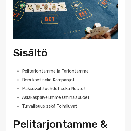
Sisältö
Pelitarjontamme ja Tarjontamme
Bonukset sekä Kampanjat
Maksuvaihtoehdot sekä Nostot
Asiakaspalvelumme Ominaisuudet
Turvallisuus sekä Toimiluvat
Pelitarjontamme &