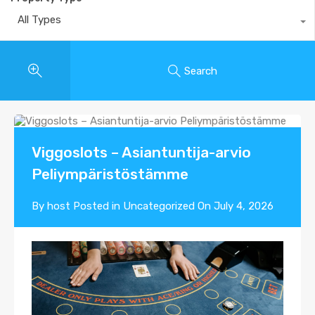
All Types
Search
Viggoslots – Asiantuntija-arvio
Peliympäristöstämme
By
host
Posted in
Uncategorized
On
July 4, 2026