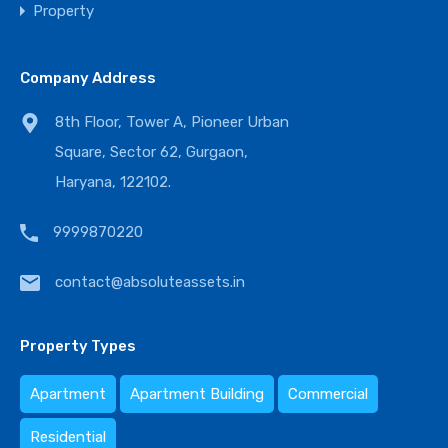
Property
Company Address
8th Floor, Tower A, Pioneer Urban
Square, Sector 62, Gurgaon,
Haryana, 122102.
9999870220
contact@absoluteassets.in
Property Types
Apartment
Apartment Building
Commercial
Residential