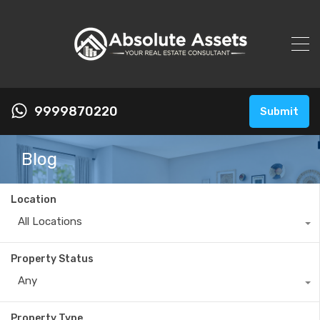
9999870220
Submit
Blog
Location
All Locations
Property Status
Any
Property Type