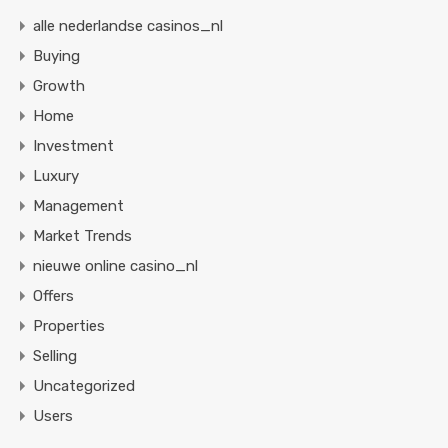
alle nederlandse casinos_nl
Buying
Growth
Home
Investment
Luxury
Management
Market Trends
nieuwe online casino_nl
Offers
Properties
Selling
Uncategorized
Users