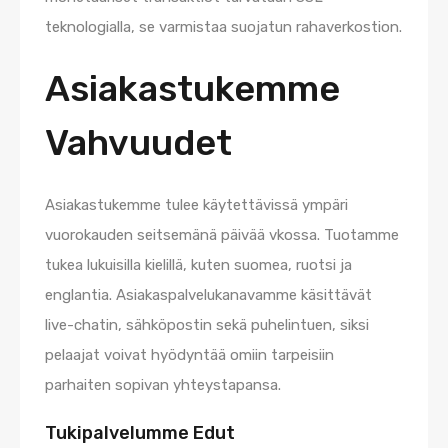
teknologialla, se varmistaa suojatun rahaverkostion.
Asiakastukemme
Vahvuudet
Asiakastukemme tulee käytettävissä ympäri
vuorokauden seitsemänä päivää vkossa. Tuotamme
tukea lukuisilla kielillä, kuten suomea, ruotsi ja
englantia. Asiakaspalvelukanavamme käsittävät
live-chatin, sähköpostin sekä puhelintuen, siksi
pelaajat voivat hyödyntää omiin tarpeisiin
parhaiten sopivan yhteystapansa.
Tukipalvelumme Edut