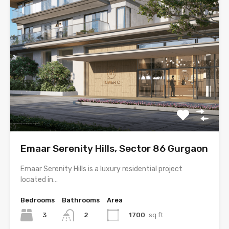
Emaar Serenity Hills, Sector 86 Gurgaon
Emaar Serenity Hills is a luxury residential project
located in…
Bedrooms
Bathrooms
Area
3
1700
sq ft
2