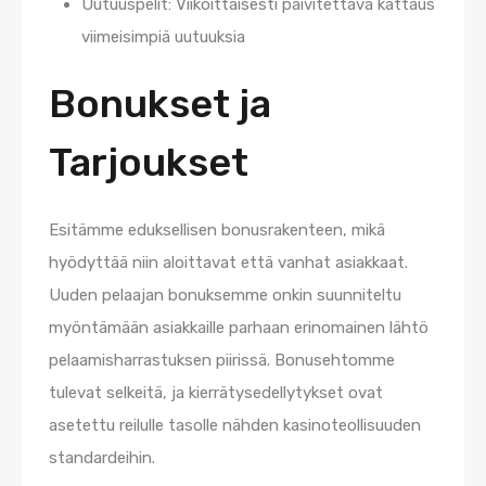
Uutuuspelit: Viikoittaisesti päivitettävä kattaus
viimeisimpiä uutuuksia
Bonukset ja
Tarjoukset
Esitämme eduksellisen bonusrakenteen, mikä
hyödyttää niin aloittavat että vanhat asiakkaat.
Uuden pelaajan bonuksemme onkin suunniteltu
myöntämään asiakkaille parhaan erinomainen lähtö
pelaamisharrastuksen piirissä. Bonusehtomme
tulevat selkeitä, ja kierrätysedellytykset ovat
asetettu reilulle tasolle nähden kasinoteollisuuden
standardeihin.