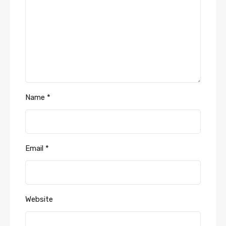
Name
*
Email
*
Website