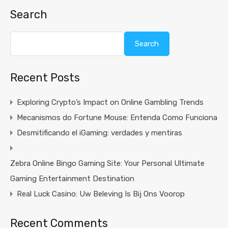
Search
Search
Recent Posts
Exploring Crypto’s Impact on Online Gambling Trends
Mecanismos do Fortune Mouse: Entenda Como Funciona
Desmitificando el iGaming: verdades y mentiras
Zebra Online Bingo Gaming Site: Your Personal Ultimate
Gaming Entertainment Destination
Real Luck Casino: Uw Beleving Is Bij Ons Voorop
Recent Comments