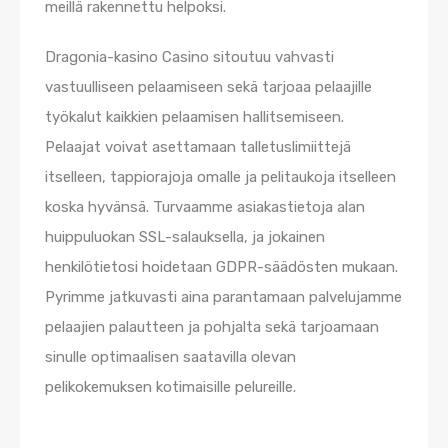
meillä rakennettu helpoksi.
Dragonia-kasino Casino sitoutuu vahvasti
vastuulliseen pelaamiseen sekä tarjoaa pelaajille
työkalut kaikkien pelaamisen hallitsemiseen.
Pelaajat voivat asettamaan talletuslimiittejä
itselleen, tappiorajoja omalle ja pelitaukoja itselleen
koska hyvänsä. Turvaamme asiakastietoja alan
huippuluokan SSL-salauksella, ja jokainen
henkilötietosi hoidetaan GDPR-säädösten mukaan.
Pyrimme jatkuvasti aina parantamaan palvelujamme
pelaajien palautteen ja pohjalta sekä tarjoamaan
sinulle optimaalisen saatavilla olevan
pelikokemuksen kotimaisille pelureille.