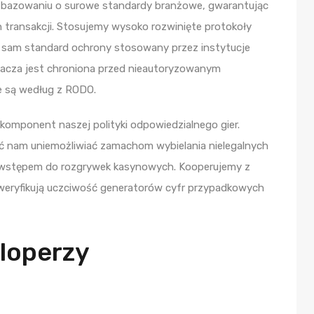
 bazowaniu o surowe standardy branżowe, gwarantując
transakcji. Stosujemy wysoko rozwinięte protokoły
i sam standard ochrony stosowany przez instytucje
gracza jest chroniona przed nieautoryzowanym
e są według z RODO.
omponent naszej polityki odpowiedzialnego gier.
ść nam uniemożliwiać zamachom wybielania nielegalnych
ed wstępem do rozgrywek kasynowych. Kooperujemy z
 weryfikują uczciwość generatorów cyfr przypadkowych
eloperzy