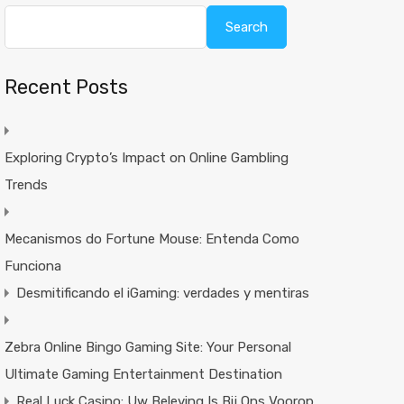
Search
Recent Posts
Exploring Crypto’s Impact on Online Gambling
Trends
Mecanismos do Fortune Mouse: Entenda Como
Funciona
Desmitificando el iGaming: verdades y mentiras
Zebra Online Bingo Gaming Site: Your Personal
Ultimate Gaming Entertainment Destination
Real Luck Casino: Uw Beleving Is Bij Ons Voorop