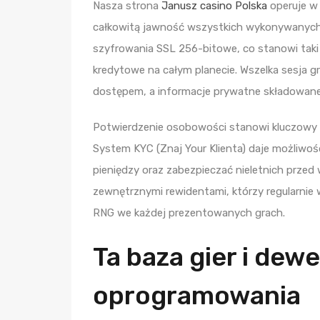
Nasza strona
Janusz casino Polska
operuje w
całkowitą jawność wszystkich wykonywanych 
szyfrowania SSL 256-bitowe, co stanowi tak
kredytowe na całym planecie. Wszelka sesja 
dostępem, a informacje prywatne składowan
Potwierdzenie osobowości stanowi kluczowy k
System KYC (Znaj Your Klienta) daje możliwo
pieniędzy oraz zabezpieczać nieletnich prz
zewnętrznymi rewidentami, którzy regularnie
RNG we każdej prezentowanych grach.
Ta baza gier i dew
oprogramowania