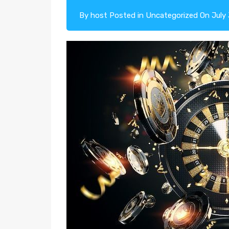
By
host
Posted in
Uncategorized
On
July