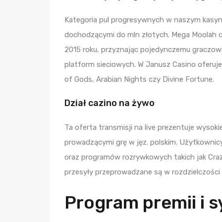
Kategoria pul progresywnych w naszym kasyno
dochodzącymi do mln złotych. Mega Moolah o
2015 roku, przyznając pojedynczemu graczowi
platform sieciowych. W Janusz Casino oferuj
of Gods, Arabian Nights czy Divine Fortune.
Dział cazino na żywo
Ta oferta transmisji na live prezentuje wysoki
prowadzącymi grę w jęz. polskim. Użytkownicy 
oraz programów rozrywkowych takich jak Cra
przesyły przeprowadzane są w rozdzielczości F
Program premii i 