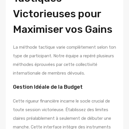
Victorieuses pour
Maximiser vos Gains
La méthode tactique varie complètement selon ton
type de participant. Notre équipe a repéré plusieurs
méthodes éprouvées par cette collectivité
internationale de membres dévoués.
Gestion Idéale de la Budget
Cette rigueur financière incarne le socle crucial de
toute session victorieuse. Établissez des limites
claires préalablement à seulement de débuter une
manche. Cette interface intègre des instruments