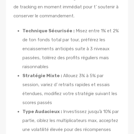
de tracking en moment immédiat pour t’ soutenir à
conserver le commandement.
Technique Sécurisée :
Misez entre 1% et 2%
de ton fonds total par tour, préférez les
encaissements anticipés suite à 3 niveaux
passées, tolérez des profits réguliers mais
raisonnables
Stratégie Mixte :
Allouez 3% à 5% par
session, variez d’ retraits rapides et essais
étendues, modifiez votre stratégie suivant les
scores passés
Type Audacieux :
Investissez jusqu’à 10% par
partie, ciblez les multiplicateurs max, acceptez
une volatilité élevée pour des récompenses