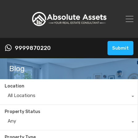
9999870220
Submit
Blog
Location
All Locations
Property Status
Any
Property Type