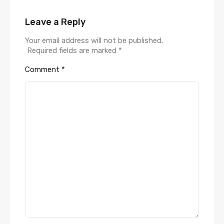
Leave a Reply
Your email address will not be published.
Required fields are marked
*
Comment
*