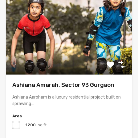
Ashiana Amarah, Sector 93 Gurgaon
Ashiana Aaroham is a luxury residential project built on
sprawling…
Area
1200
sq ft