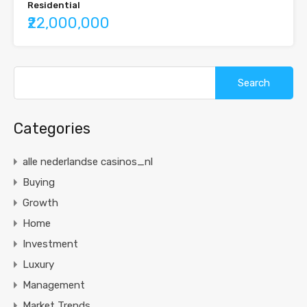
Residential
₹22,000,000
Categories
alle nederlandse casinos_nl
Buying
Growth
Home
Investment
Luxury
Management
Market Trends