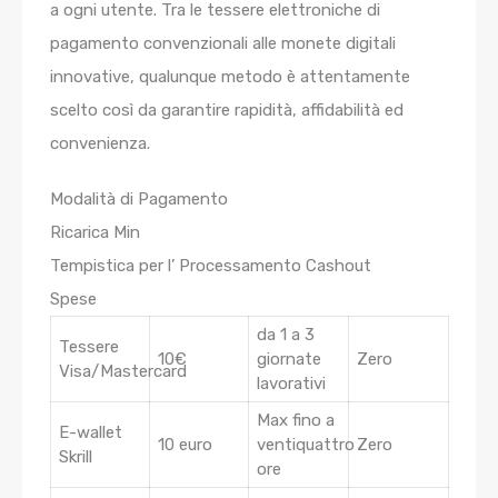
a ogni utente. Tra le tessere elettroniche di
pagamento convenzionali alle monete digitali
innovative, qualunque metodo è attentamente
scelto così da garantire rapidità, affidabilità ed
convenienza.
Modalità di Pagamento
Ricarica Min
Tempistica per l’ Processamento Cashout
Spese
da 1 a 3
Tessere
10€
giornate
Zero
Visa/Mastercard
lavorativi
Max fino a
E-wallet
10 euro
ventiquattro
Zero
Skrill
ore