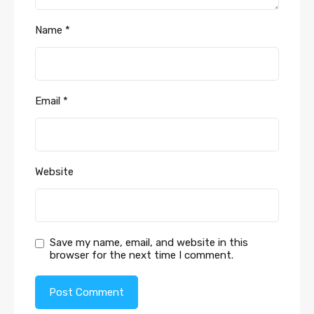
Name
*
Email
*
Website
Save my name, email, and website in this
browser for the next time I comment.