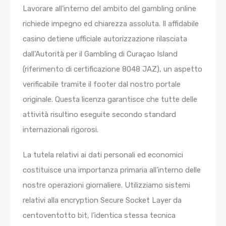
Lavorare all’interno del ambito del gambling online
richiede impegno ed chiarezza assoluta. Il affidabile
casino detiene ufficiale autorizzazione rilasciata
dall’Autorità per il Gambling di Curaçao Island
(riferimento di certificazione 8048 JAZ), un aspetto
verificabile tramite il footer dal nostro portale
originale. Questa licenza garantisce che tutte delle
attività risultino eseguite secondo standard
internazionali rigorosi.
La tutela relativi ai dati personali ed economici
costituisce una importanza primaria all’interno delle
nostre operazioni giornaliere. Utilizziamo sistemi
relativi alla encryption Secure Socket Layer da
centoventotto bit, l’identica stessa tecnica