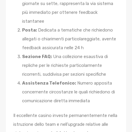
giornate su sette, rappresenta la via sistema
più immediato per ottenere feedback
istantanee
Posta:
Dedicata a tematiche che richiedono
allegati o chiarimenti particolareggiate, avente
feedback assicurata nelle 24 h
Sezione FAQ:
Una collezione esaustiva di
repliche per le richieste particolarmente
ricorrenti, suddivisa per sezioni specifiche
Assistenza Telefonico:
Numero apposita
concernente circostanze le quali richiedono di
comunicazione diretta immediata
Il eccellente casino investe permanentemente nella
istruzione dello team e nell’upgrade relative alle