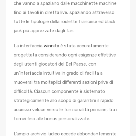
che vanno a spaziano dalle macchinette machine
fino ai tavoli in diretta live, spaziando attraverso
tutte le tipologie della roulette francese ed black
jack più apprezzate dagli fan.
La interfaccia
winnita
è stata accuratamente
progettata considerando ogni esigenze effettive
degli utenti giocatori del Bel Paese, con
un’interfaccia intuitiva in grado di facilita a
muoversi tra molteplici differenti sezioni prive di
difficoltà. Ciascun componente è sistemato
strategicamente allo scopo di garantire il rapido
accesso veloce verso le funzionalità primarie, tra i
tornei fino alle bonus personalizzate.
L’ampio archivio ludico eccede abbondantemente