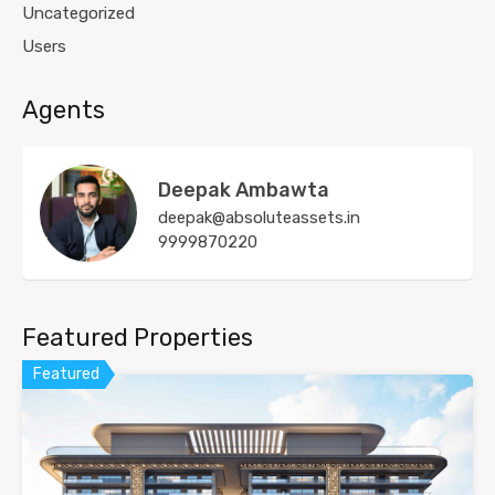
Uncategorized
Users
Agents
Deepak Ambawta
deepak@absoluteassets.in
9999870220
Featured Properties
Featured