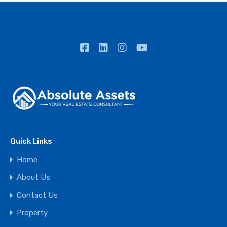
Quick Links
Home
About Us
Contact Us
Property