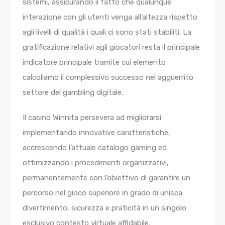
sistemi, assicurando il fatto che qualunque
interazione con gli utenti venga all’altezza rispetto
agli livelli di qualità i quali ci sono stati stabiliti. La
gratificazione relativi agli giocatori resta il principale
indicatore principale tramite cui elemento
calcoliamo il complessivo successo nel agguerrito
settore del gambling digitale.
Il casino Winnita persevera ad migliorarsi
implementando innovative caratteristiche,
accrescendo l’attuale catalogo gaming ed
ottimizzando i procedimenti organizzativi,
permanentemente con l’obiettivo di garantire un
percorso nel gioco superiore in grado di unisca
divertimento, sicurezza e praticità in un singolo
esclusivo contesto virtuale affidabile.