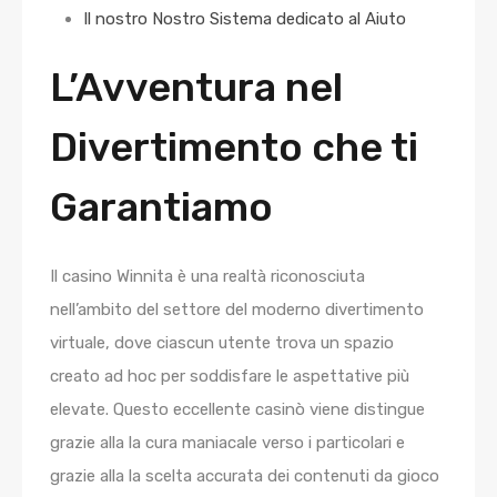
Il nostro Nostro Sistema dedicato al Aiuto
L’Avventura nel
Divertimento che ti
Garantiamo
Il casino Winnita è una realtà riconosciuta
nell’ambito del settore del moderno divertimento
virtuale, dove ciascun utente trova un spazio
creato ad hoc per soddisfare le aspettative più
elevate. Questo eccellente casinò viene distingue
grazie alla la cura maniacale verso i particolari e
grazie alla la scelta accurata dei contenuti da gioco