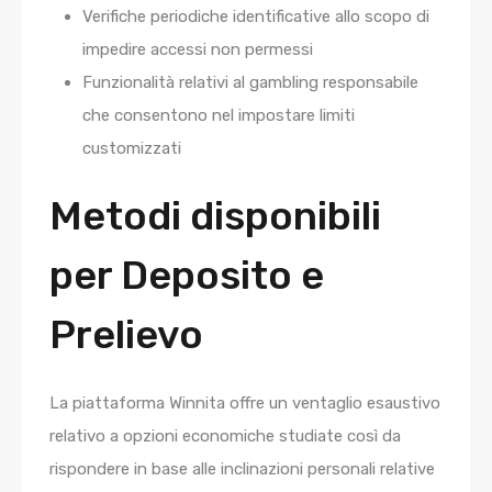
Verifiche periodiche identificative allo scopo di
impedire accessi non permessi
Funzionalità relativi al gambling responsabile
che consentono nel impostare limiti
customizzati
Metodi disponibili
per Deposito e
Prelievo
La piattaforma Winnita offre un ventaglio esaustivo
relativo a opzioni economiche studiate così da
rispondere in base alle inclinazioni personali relative