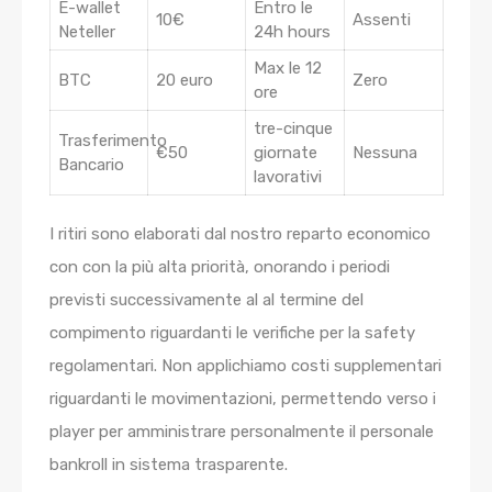
E-wallet
Entro le
10€
Assenti
Neteller
24h hours
Max le 12
BTC
20 euro
Zero
ore
tre-cinque
Trasferimento
€50
giornate
Nessuna
Bancario
lavorativi
I ritiri sono elaborati dal nostro reparto economico
con con la più alta priorità, onorando i periodi
previsti successivamente al al termine del
compimento riguardanti le verifiche per la safety
regolamentari. Non applichiamo costi supplementari
riguardanti le movimentazioni, permettendo verso i
player per amministrare personalmente il personale
bankroll in sistema trasparente.