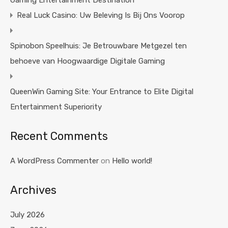
Gaming Entertainment Destination
Real Luck Casino: Uw Beleving Is Bij Ons Voorop
Spinobon Speelhuis: Je Betrouwbare Metgezel ten
behoeve van Hoogwaardige Digitale Gaming
QueenWin Gaming Site: Your Entrance to Elite Digital
Entertainment Superiority
Recent Comments
A WordPress Commenter
on
Hello world!
Archives
July 2026