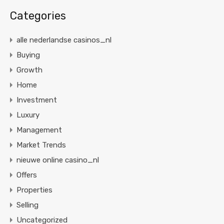
Categories
alle nederlandse casinos_nl
Buying
Growth
Home
Investment
Luxury
Management
Market Trends
nieuwe online casino_nl
Offers
Properties
Selling
Uncategorized