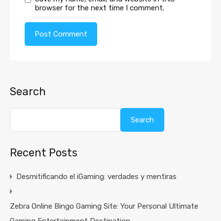
browser for the next time I comment.
Search
Search
Recent Posts
Desmitificando el iGaming: verdades y mentiras
Zebra Online Bingo Gaming Site: Your Personal Ultimate