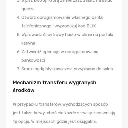
Wpisz kwotę, którą zamierzasz zasilić na saldo
gracza
Otwórz oprogramowanie własnego banku
telefonicznego i wyprodukuj kod BLIK
Wprowadź 6-cyfrowy hasło w oknie na portalu
kasyna
Zatwierdź operację w oprogramowaniu
bankowości
Środki będą błyskawicznie przypisane do salda
Mechanizm transferu wygranych
środków
W przypadku transferów wychodzących sposób
jest także łatwy, choć nie każde serwisy zapewniają
tę opcję. W miejscach gdzie jest osiągalna,