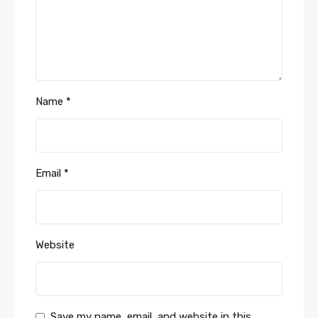
Name
*
Email
*
Website
Save my name, email, and website in this