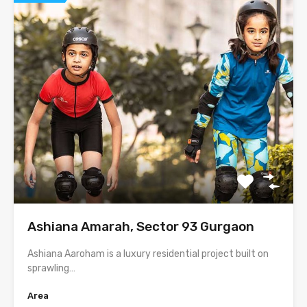
Ashiana Amarah, Sector 93 Gurgaon
Ashiana Aaroham is a luxury residential project built on
sprawling…
Area