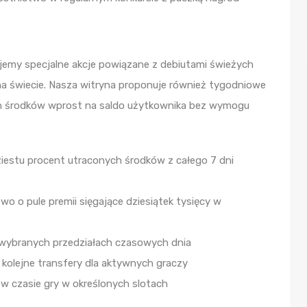
ujemy specjalne akcje powiązane z debiutami świeżych
na świecie. Nasza witryna proponuje również tygodniowe
ych środków wprost na saldo użytkownika bez wymogu
iestu procent utraconych środków z całego 7 dni
o pule premii sięgające dziesiątek tysięcy w
wybranych przedziałach czasowych dnia
kolejne transfery dla aktywnych graczy
 w czasie gry w określonych slotach