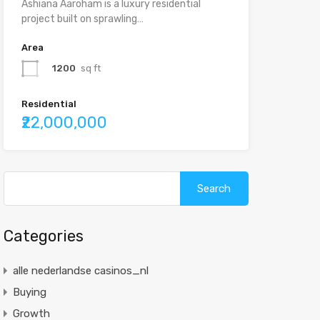
Ashiana Aaroham is a luxury residential
project built on sprawling…
Area
1200
sq ft
Residential
₹22,000,000
Categories
alle nederlandse casinos_nl
Buying
Growth