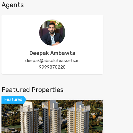
Agents
Deepak Ambawta
deepak@absoluteassets.in
9999870220
Featured Properties
Featured