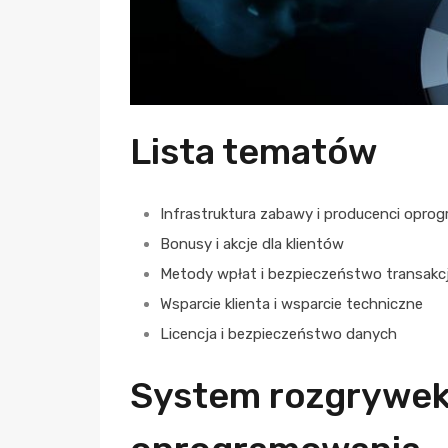
Lista tematów
Infrastruktura zabawy i producenci opro
Bonusy i akcje dla klientów
Metody wpłat i bezpieczeństwo transakcj
Wsparcie klienta i wsparcie techniczne
Licencja i bezpieczeństwo danych
System rozgrywek