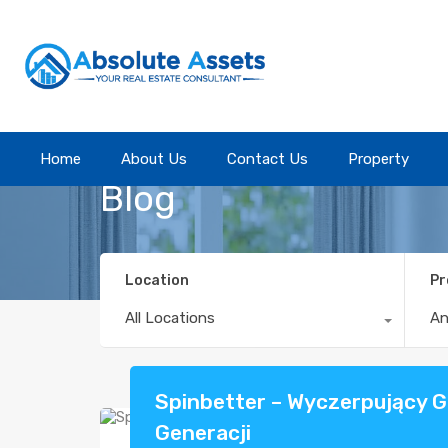
Home
Home
About Us
About Us
Contact Us
Contact Us
Property
Property
Blog
Location
Pr
All Locations
A
Spinbetter – Wyczerpujący G
Generacji