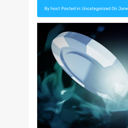
By
host
Posted in
Uncategorized
On
June