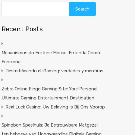
Search
Recent Posts
Mecanismos do Fortune Mouse: Entenda Como
Funciona
Desmitificando el iGaming: verdades y mentiras
Zebra Online Bingo Gaming Site: Your Personal
Ultimate Gaming Entertainment Destination
Real Luck Casino: Uw Beleving Is Bij Ons Voorop
Spinobon Speelhuis: Je Betrouwbare Metgezel
ten behoeve van Hoogwaardige Digitale Gaming