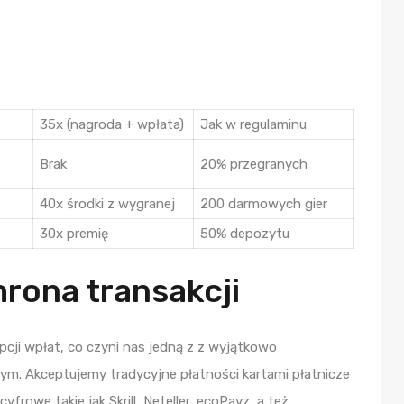
35x (nagroda + wpłata)
Jak w regulaminu
Brak
20% przegranych
40x środki z wygranej
200 darmowych gier
30x premię
50% depozytu
hrona transakcji
pcji wpłat, co czyni nas jedną z z wyjątkowo
m. Akceptujemy tradycyjne płatności kartami płatnicze
yfrowe takie jak Skrill, Neteller, ecoPayz, a też