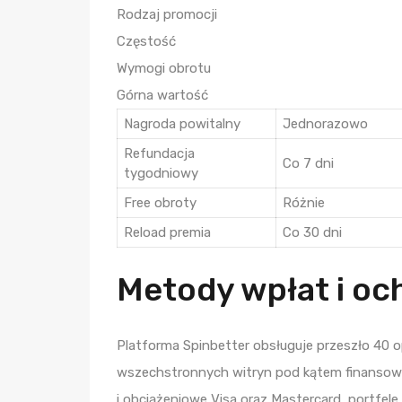
Rodzaj promocji
Częstość
Wymogi obrotu
Górna wartość
Nagroda powitalny
Jednorazowo
Refundacja
Co 7 dni
tygodniowy
Free obroty
Różnie
Reload premia
Co 30 dni
Metody wpłat i oc
Platforma Spinbetter obsługuje przeszło 40 o
wszechstronnych witryn pod kątem finansowy
i obciążeniowe Visa oraz Mastercard, portfele c