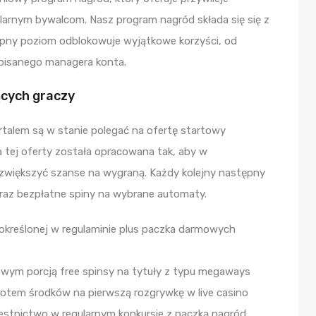
larnym bywalcom. Nasz program nagród składa się się z
ępny poziom odblokowuje wyjątkowe korzyści, od
pisanego managera konta.
ących graczy
rtalem są w stanie polegać na ofertę startowy
tej oferty została opracowana tak, aby w
 zwiększyć szanse na wygraną. Każdy kolejny następny
az bezpłatne spiny na wybrane automaty.
określonej w regulaminie plus paczka darmowych
wym porcją free spinsy na tytuły z typu megaways
rotem środków na pierwszą rozgrywkę w live casino
estnictwo w regularnym konkursie z paczką nagród