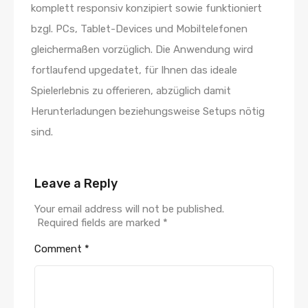
komplett responsiv konzipiert sowie funktioniert
bzgl. PCs, Tablet-Devices und Mobiltelefonen
gleichermaßen vorzüglich. Die Anwendung wird
fortlaufend upgedatet, für Ihnen das ideale
Spielerlebnis zu offerieren, abzüglich damit
Herunterladungen beziehungsweise Setups nötig
sind.
Leave a Reply
Your email address will not be published.
Required fields are marked
*
Comment
*