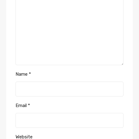
Name
*
Email
*
Website