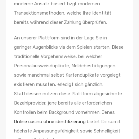
moderne Ansatz basiert bzgl. modernen
Transaktionsmethoden, welche Ihre Identität
bereits während dieser Zahlung überprüfen.
An unserer Plattform sind in der Lage Sie in
geringer Augenblicke via dem Spielen starten. Diese
traditionelle Vorgehensweise, bei welcher
Personalausweisduplikate, Meldebestätigungen
sowie manchmal selbst Kartenduplikate vorgelegt
existieren mussten, erledigt sich gänzlich.
Stattdessen nutzen diese Plattform abgesicherte
Bezahlprovider, jene bereits alle erforderlichen
Kontrollen beim Background vornehmen. Jenes
Online casino ohne identifizierung
bietet Dir somit
höchste Anpassungsfähigkeit sowie Schnelligkeit