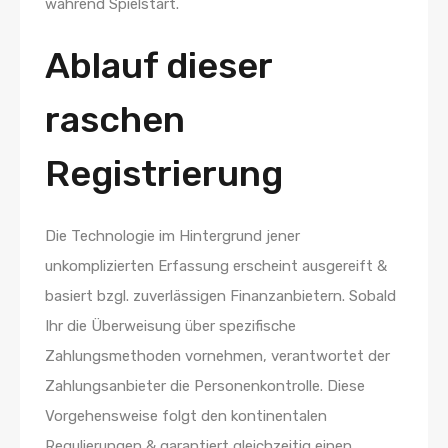
während Spielstart.
Ablauf dieser
raschen
Registrierung
Die Technologie im Hintergrund jener
unkomplizierten Erfassung erscheint ausgereift &
basiert bzgl. zuverlässigen Finanzanbietern. Sobald
Ihr die Überweisung über spezifische
Zahlungsmethoden vornehmen, verantwortet der
Zahlungsanbieter die Personenkontrolle. Diese
Vorgehensweise folgt den kontinentalen
Regulierungen & garantiert gleichzeitig einen