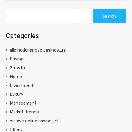
Categories
alle nederlandse casinos_nl
Buying
Growth
Home
Investment
Luxury
Management
Market Trends
nieuwe online casino_nl
Offers