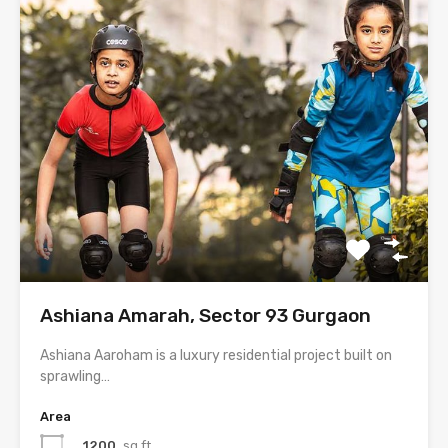
Ashiana Amarah, Sector 93 Gurgaon
Ashiana Aaroham is a luxury residential project built on
sprawling…
Area
1200
sq ft