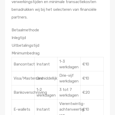
verwerkingstijden en minimale transactiekosten
benadrukken wij bij het selecteren van financiële
partners.
Betaalmethode
Inlegtijd
Uitbetalingstijd
Minimumbedrag
1-3
Bancontact
Instant
€10
werkdagen
Drie-vijf
Visa/Mastercard
Onmiddellijk
€10
werkdagen
1-2
3 tot 7
Bankoverschrijving
€20
werkdagen
werkdagen
Vierentwintig-
E-wallets
Instant
achtenveertig
€10
uur