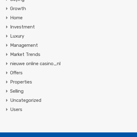
Growth
Home
Investment
Luxury
Management
Market Trends
nieuwe online casino_nl
Offers
Properties
Selling
Uncategorized
Users