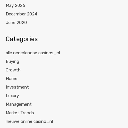
May 2026
December 2024
June 2020
Categories
alle nederlandse casinos_nl
Buying
Growth
Home
Investment
Luxury
Management
Market Trends
nieuwe online casino_nl