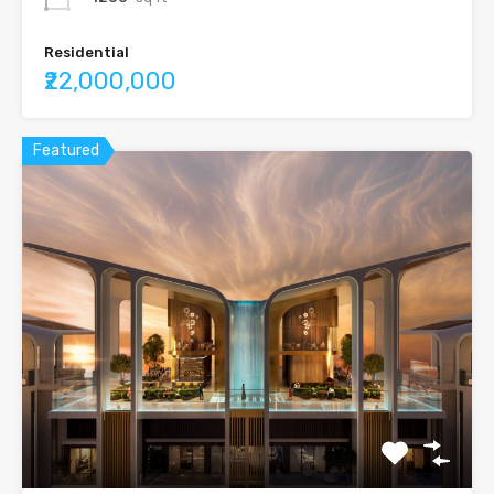
Residential
₹22,000,000
Featured