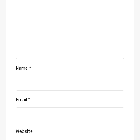
Name
*
Email
*
Website