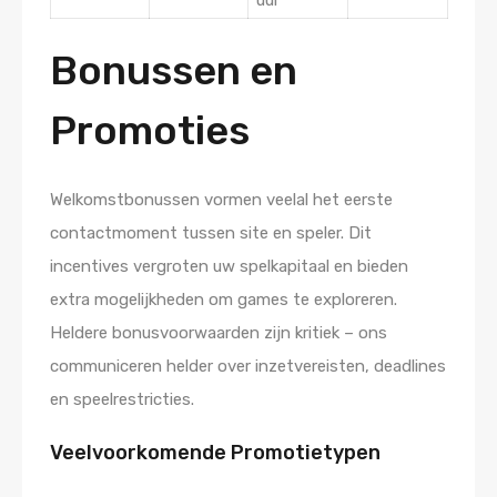
Bonussen en
Promoties
Welkomstbonussen vormen veelal het eerste
contactmoment tussen site en speler. Dit
incentives vergroten uw spelkapitaal en bieden
extra mogelijkheden om games te exploreren.
Heldere bonusvoorwaarden zijn kritiek – ons
communiceren helder over inzetvereisten, deadlines
en speelrestricties.
Veelvoorkomende Promotietypen