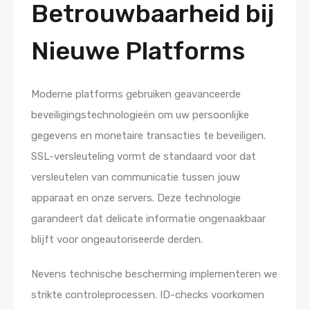
Betrouwbaarheid bij
Nieuwe Platforms
Moderne platforms gebruiken geavanceerde
beveiligingstechnologieën om uw persoonlijke
gegevens en monetaire transacties te beveiligen.
SSL-versleuteling vormt de standaard voor dat
versleutelen van communicatie tussen jouw
apparaat en onze servers. Deze technologie
garandeert dat delicate informatie ongenaakbaar
blijft voor ongeautoriseerde derden.
Nevens technische bescherming implementeren we
strikte controleprocessen. ID-checks voorkomen