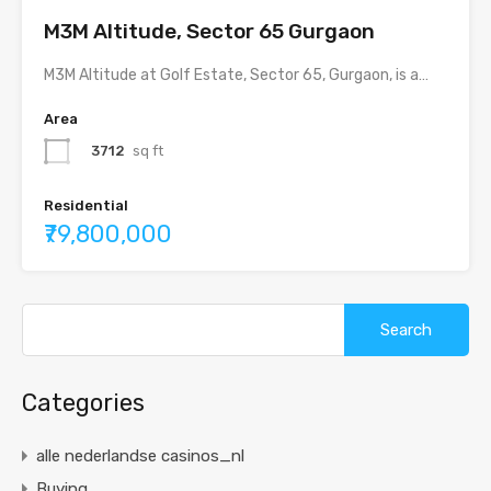
M3M Altitude, Sector 65 Gurgaon
M3M Altitude at Golf Estate, Sector 65, Gurgaon, is a…
Area
3712
sq ft
Residential
₹79,800,000
Categories
alle nederlandse casinos_nl
Buying