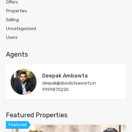
Offers
Properties
Selling
Uncategorized
Users
Agents
Deepak Ambawta
deepak@absoluteassets.in
9999870220
Featured Properties
Featured