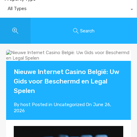
All Types
Search
Nieuwe Internet Casino België: Uw
Gids voor Beschermd en Legal
Spelen
By
host
Posted in
Uncategorized
On
June 26,
2026