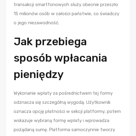
transakcji smartfonowych służy obecnie przeszło
15 milionów osób w całości państwie, co świadczy
o jego niezawodność.
Jak przebiega
sposób wpłacania
pieniędzy
Wykonanie wpłaty za pośrednictwem tej formy
odznacza się szczególną wygodą. Użytkownik
oznacza opcję płatności w sekcji platformy, potem
wskazuje wybraną formę wpłaty i wprowadza
pożądaną sumę. Platforma samoczynnie tworzy