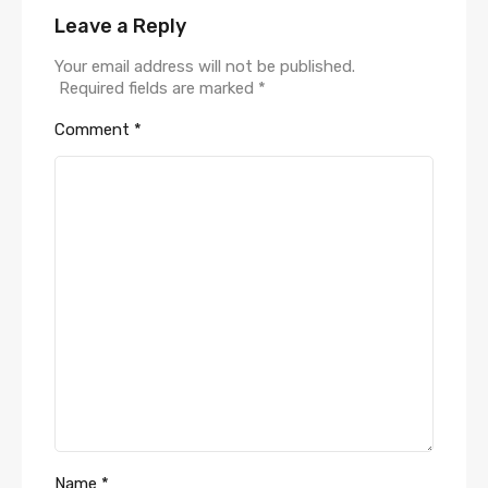
Leave a Reply
Your email address will not be published.
Required fields are marked
*
Comment
*
Name
*