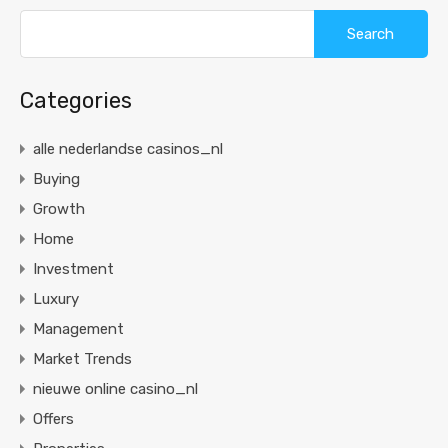
Search
for:
Categories
alle nederlandse casinos_nl
Buying
Growth
Home
Investment
Luxury
Management
Market Trends
nieuwe online casino_nl
Offers