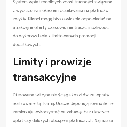
System wpłat mobilnych znosi trudności związane
z wydłużonym okresem oczekiwania na płatność
zwykły. Klienci mogą błyskawicznie odpowiadać na
atrakcyjne oferty czasowe, nie tracąc możliwości
do wykorzystania z limitowanych promocji
dodatkowych.
Limity i prowizje
transakcyjne
Oferowana witryna nie ściąga kosztów za wpłaty
realizowane tą formą. Gracze deponują równo ile, ile
zamierzają wykorzystać na zabawę, bez ukrytych
opłat czy dalszych obciążeń płatniczych. Najniższa