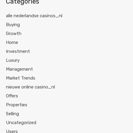
Categories
alle nederlandse casinos_nl
Buying
Growth
Home
Investment
Luxury
Management
Market Trends
nieuwe online casino_nl
Offers
Properties
Selling
Uncategorized
Users