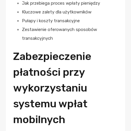
Jak przebiega proces wpłaty pieniędzy
Kluczowe zalety dla użytkowników
Pułapy i koszty transakcyjne
Zestawienie oferowanych sposobów
transakcyjnych
Zabezpieczenie
płatności przy
wykorzystaniu
systemu wpłat
mobilnych