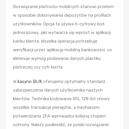
Rozwiązanie płatności mobilnych stanowi przełom
w sposobie dokonywania depozytów na profilach
użytkowników. Opcja ta używa 6-cyfrowy kod
jednorazowy, jaki wytwarza się wprost w aplikacji
banku klienta. Wszelka operacja potrzebuje
weryfikacji przez aplikację mobilną bankowości, co
eliminuje wymóg podawania danych plastiku
płatniczej czy cyfr konta.
W
kasyno BLIK
oferujemy optymalny standard
zabezpieczenia danych użytkownika naszych
klientów. Technika kodowania SSL 128-bit chroni
wszelkie transakcje pieniężne, a mechanizm
potwierdzania 2FA wprowadza kolejną stopień
ochrony. Należy podkreślić, że polski rozwiązanie