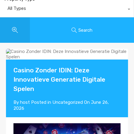
All Types
Search
Casino Zonder IDIN: Deze
Innovatieve Generatie Digitale
Spelen
By
host
Posted in
Uncategorized
On
June 26,
2026