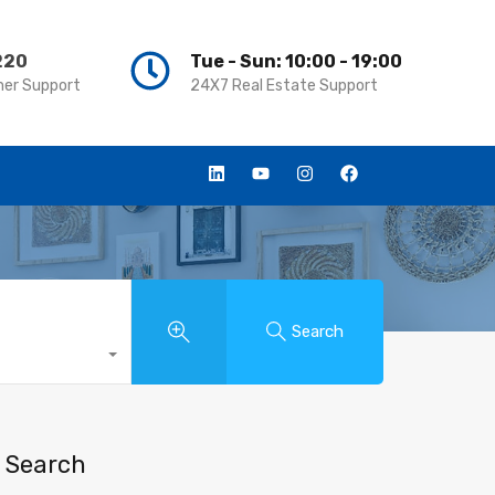
220
220
Tue - Sun: 10:00 - 19:00
Tue - Sun: 10:00 - 19:00
er Support
er Support
24X7 Real Estate Support
24X7 Real Estate Support
Search
Search