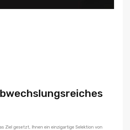
abwechslungsreiches
s Ziel gesetzt, Ihnen ein einzigartige Selektion von