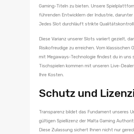
Gaming-Titeln zu bieten. Unsere Spielplattfo
führenden Entwicklern der Industrie, darunte
Jedes Slot durchläuft strikte Qualitätskontr
Diese Varianz unserer Slots variiert gezielt, d
Risikofreudige zu erreichen. Vom klassisch
mit Megaways-Technologie findest du in uns s
Tischspielen kommen mit unseren Live-Dealer-V
Ihre Kosten.
Schutz und Lizenz
Transparenz bildet das Fundament unseres Un
gültigen Spiellizenz der Malta Gaming Author
Diese Zulassung sichert Ihnen nicht nur ger