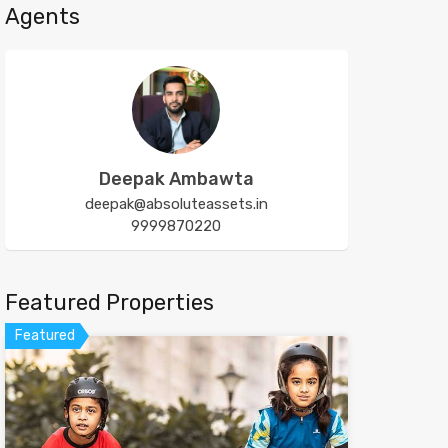
Agents
Deepak Ambawta
deepak@absoluteassets.in
9999870220
Featured Properties
Featured