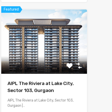
Featured
AIPL The Riviera at Lake City,
Sector 103, Gurgaon
AIPL The Riviera at Lake City, Sector 103,
Gurgaon |…