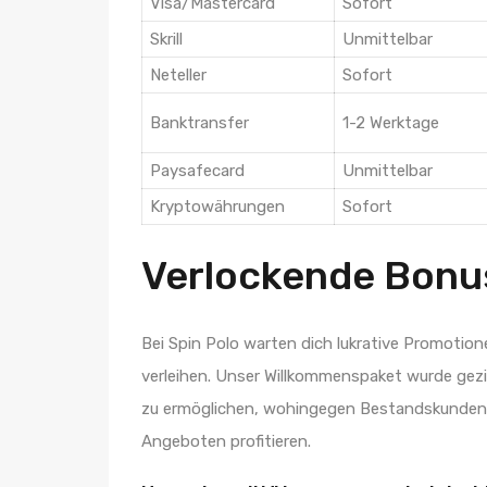
Visa/Mastercard
Sofort
Skrill
Unmittelbar
Neteller
Sofort
Banktransfer
1-2 Werktage
Paysafecard
Unmittelbar
Kryptowährungen
Sofort
Verlockende Bon
Bei Spin Polo warten dich lukrative Promotion
verleihen. Unser Willkommenspaket wurde gezie
zu ermöglichen, wohingegen Bestandskunden
Angeboten profitieren.