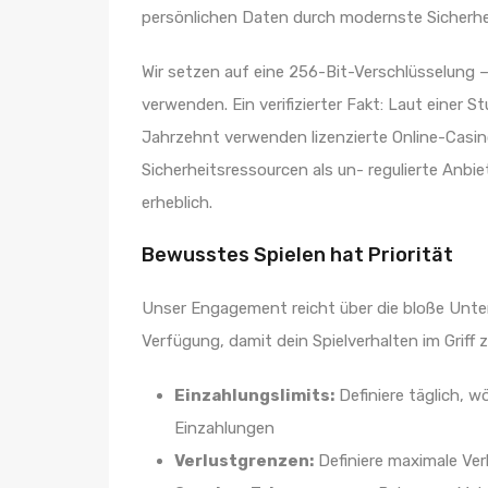
persönlichen Daten durch modernste Sicherhe
Wir setzen auf eine 256-Bit-Verschlüsselung
verwenden. Ein verifizierter Fakt: Laut einer 
Jahrzehnt verwenden lizenzierte Online-Casi
Sicherheitsressourcen als un- regulierte Anbie
erheblich.
Bewusstes Spielen hat Priorität
Unser Engagement reicht über die bloße Unterh
Verfügung, damit dein Spielverhalten im Griff 
Einzahlungslimits:
Definiere täglich, 
Einzahlungen
Verlustgrenzen:
Definiere maximale Ver