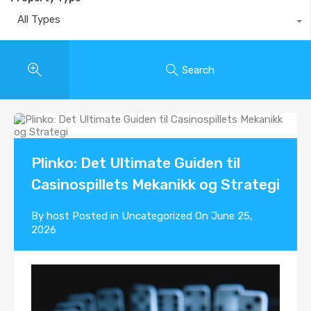
All Types
Search
Plinko: Det Ultimate Guiden til
Casinospillets Mekanikk og Strategi
By
host
Posted in
Uncategorized
On
June 25,
2026