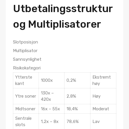
Utbetalingsstruktur
og Multiplisatorer
Slotposisjon
Multiplisator
Sannsynlighet
Risikokategori
Ytterste
Ekstremt
1000x
0,2%
kant
høy
130x –
Ytre soner
2,8%
Høy
420x
Midtsoner
16x – 55x
18,4%
Moderat
Sentrale
1,2x – 8x
78,6%
Lav
slots