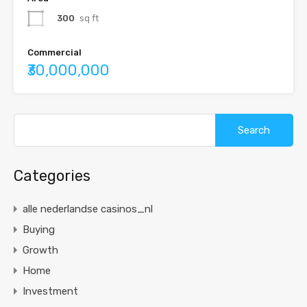
300
sq ft
Commercial
₹30,000,000
Categories
alle nederlandse casinos_nl
Buying
Growth
Home
Investment