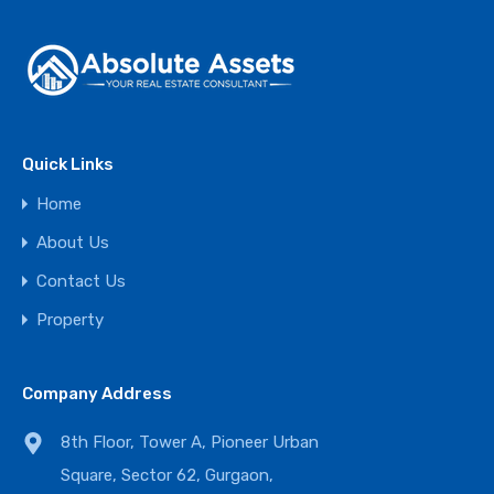
Quick Links
Home
About Us
Contact Us
Property
Company Address
8th Floor, Tower A, Pioneer Urban
Square, Sector 62, Gurgaon,