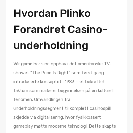
Hvordan Plinko
Forandret Casino-
underholdning
Vår game har sine opphav i det amerikanske TV-
showet “The Price Is Right” som først gang
introduserte konseptet i 1983 – et bekreftet
faktum som markerer begynnelsen på en kulturell
fenomen. Omvandlingen fra
underholdningssegment til komplett casinospill
skjedde via digitalisering, hvor fysikkbasert
gameplay møtte moderne teknologi. Dette skapte