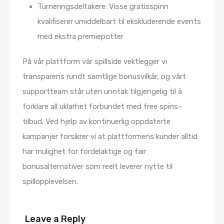
Turneringsdeltakere: Visse gratisspinn
kvalifiserer umiddelbart til ekskluderende events
med ekstra premiepotter
På vår plattform vår spillside vektlegger vi
transparens rundt samtlige bonusvilkår, og vårt
supportteam står uten unntak tilgjengelig til å
forklare all uklarhet forbundet med free spins-
tilbud. Ved hjelp av kontinuerlig oppdaterte
kampanjer forsikrer vi at plattformens kunder alltid
har mulighet for fordelaktige og fair
bonusalternativer som reelt leverer nytte til
spillopplevelsen.
Leave a Reply