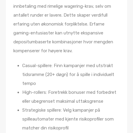
innbetaling med rimelige wagering-krav, selv om
antallet runder er lavere. Dette skaper verdifull
erfaring uten økonomisk forpliktelse. Erfarne
gaming-entusiaster kan utnytte ekspansive
depositumbaserte kombinasjoner hvor mengden
kompenserer for høyere krav.
Casual-spillere: Finn kampanjer med utstrakt
tidsramme (20+ døgn) for å spille i individuelt
tempo
High-rollers: Foretrekk bonuser med forbedret
eller ubegrenset maksimal uttaksgrense
Strategiske spillere: Velg kampanjer på
spilleautomater med kjente risikoprofiler som
matcher din risikoprofil