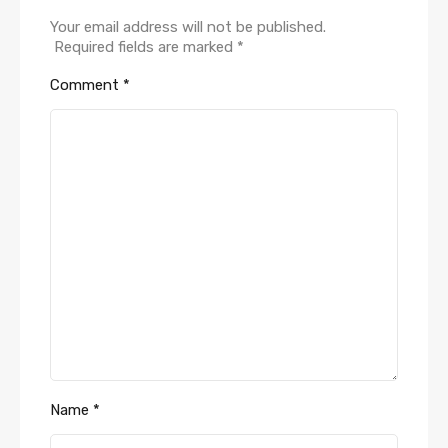
Your email address will not be published.
Required fields are marked
*
Comment
*
Name
*