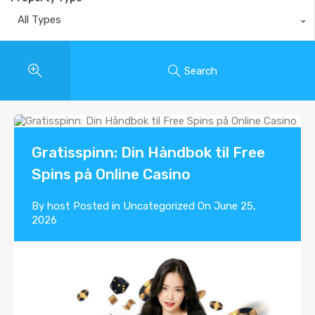
All Types
Search
Gratisspinn: Din Håndbok til Free
Spins på Online Casino
By
host
Posted in
Uncategorized
On
June 25,
2026