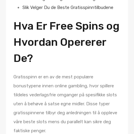
Slik Velger Du de Beste Gratisspinntilbudene
Hva Er Free Spins og
Hvordan Opererer
De?
Gratisspinn er en av de mest populære
bonustypene innen online gambling, hvor spillere
tildeles vederlagsfrie omganger på spesifikke slots
uten å behøve å satse egne midler. Disse typer
gratisspinnene tilbyr deg anledningen til å oppleve
våre beste slots mens du parallelt kan sikre deg
faktiske penger.