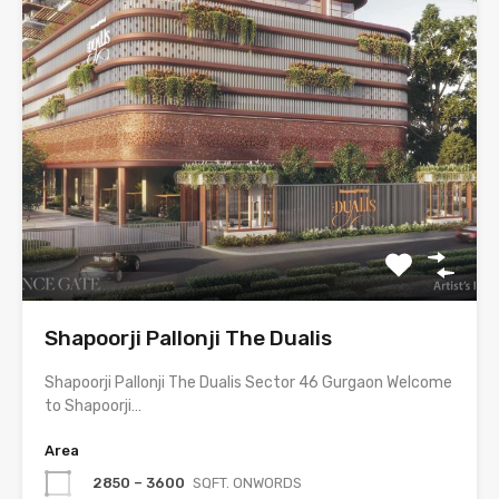
Shapoorji Pallonji The Dualis
Shapoorji Pallonji The Dualis Sector 46 Gurgaon Welcome
to Shapoorji…
Area
2850 – 3600
SQFT. ONWORDS