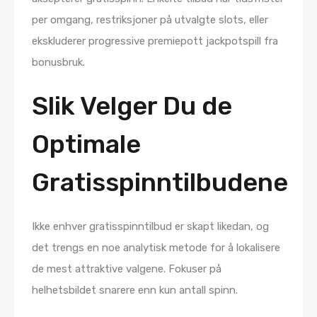
per omgang, restriksjoner på utvalgte slots, eller
ekskluderer progressive premiepott jackpotspill fra
bonusbruk.
Slik Velger Du de
Optimale
Gratisspinntilbudene
Ikke enhver gratisspinntilbud er skapt likedan, og
det trengs en noe analytisk metode for å lokalisere
de mest attraktive valgene. Fokuser på
helhetsbildet snarere enn kun antall spinn.