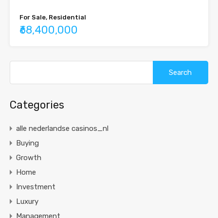
For Sale, Residential
₹68,400,000
Categories
alle nederlandse casinos_nl
Buying
Growth
Home
Investment
Luxury
Management