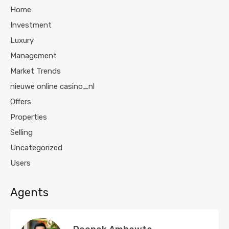
Home
Investment
Luxury
Management
Market Trends
nieuwe online casino_nl
Offers
Properties
Selling
Uncategorized
Users
Agents