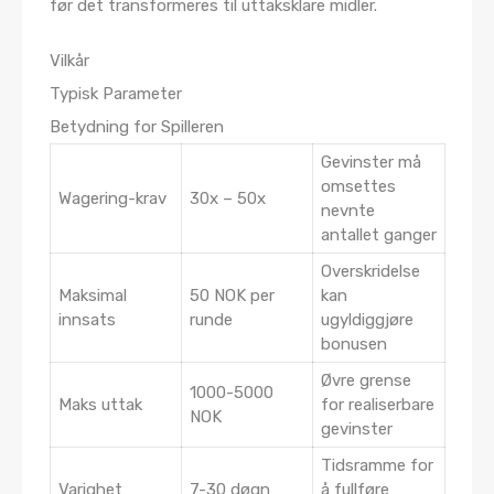
før det transformeres til uttaksklare midler.
Vilkår
Typisk Parameter
Betydning for Spilleren
Gevinster må
omsettes
Wagering-krav
30x – 50x
nevnte
antallet ganger
Overskridelse
Maksimal
50 NOK per
kan
innsats
runde
ugyldiggjøre
bonusen
Øvre grense
1000-5000
Maks uttak
for realiserbare
NOK
gevinster
Tidsramme for
Varighet
7-30 døgn
å fullføre