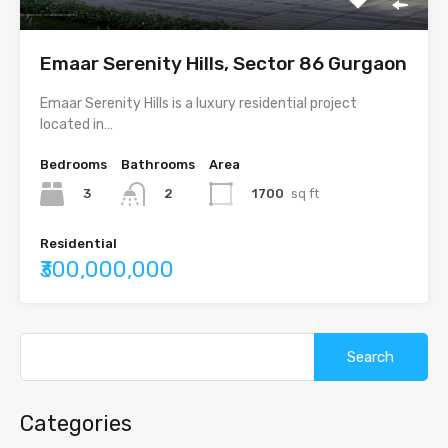
Emaar Serenity Hills, Sector 86 Gurgaon
Emaar Serenity Hills is a luxury residential project
located in…
Bedrooms
Bathrooms
Area
3
1700
sq ft
2
Residential
₹300,000,000
Categories