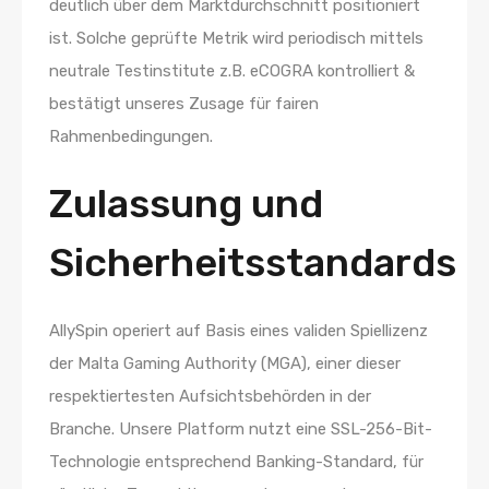
deutlich über dem Marktdurchschnitt positioniert
ist. Solche geprüfte Metrik wird periodisch mittels
neutrale Testinstitute z.B. eCOGRA kontrolliert &
bestätigt unseres Zusage für fairen
Rahmenbedingungen.
Zulassung und
Sicherheitsstandards
AllySpin operiert auf Basis eines validen Spiellizenz
der Malta Gaming Authority (MGA), einer dieser
respektiertesten Aufsichtsbehörden in der
Branche. Unsere Platform nutzt eine SSL-256-Bit-
Technologie entsprechend Banking-Standard, für