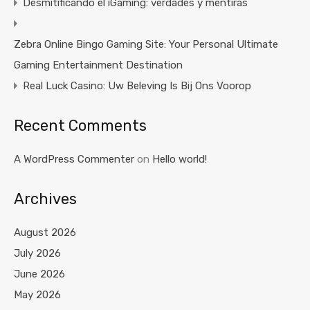
Desmitificando el iGaming: verdades y mentiras
Zebra Online Bingo Gaming Site: Your Personal Ultimate
Gaming Entertainment Destination
Real Luck Casino: Uw Beleving Is Bij Ons Voorop
Recent Comments
A WordPress Commenter
on
Hello world!
Archives
August 2026
July 2026
June 2026
May 2026