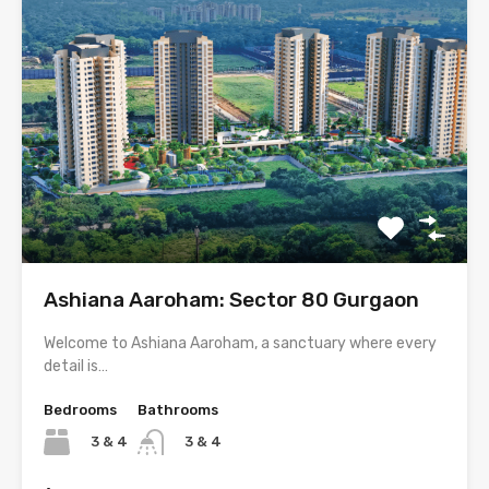
Ashiana Aaroham: Sector 80 Gurgaon
Welcome to Ashiana Aaroham, a sanctuary where every
detail is…
Bedrooms
Bathrooms
3 & 4
3 & 4