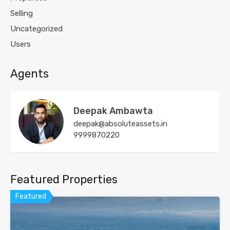
Selling
Uncategorized
Users
Agents
Deepak Ambawta
deepak@absoluteassets.in
9999870220
Featured Properties
Featured