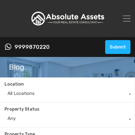
9999870220
Submit
Blog
Location
All Locations
Property Status
Any
Property Type