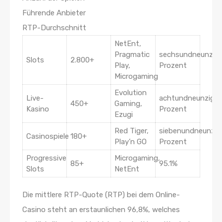
Führende Anbieter
RTP-Durchschnitt
NetEnt,
Pragmatic
sechsundneunzig
Slots
2.800+
Play,
Prozent
Microgaming
Evolution
Live-
achtundneunzig
450+
Gaming,
Kasino
Prozent
Ezugi
Red Tiger,
siebenundneunzi
Casinospiele
180+
Play’n GO
Prozent
Progressive
Microgaming,
85+
95.1%
Slots
NetEnt
Die mittlere RTP-Quote (RTP) bei dem Online-
Casino steht an erstaunlichen 96,8%, welches