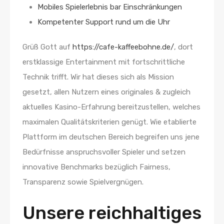
Mobiles Spielerlebnis bar Einschränkungen
Kompetenter Support rund um die Uhr
Grüß Gott auf
https://cafe-kaffeebohne.de/
, dort
erstklassige Entertainment mit fortschrittliche
Technik trifft. Wir hat dieses sich als Mission
gesetzt, allen Nutzern eines originales & zugleich
aktuelles Kasino-Erfahrung bereitzustellen, welches
maximalen Qualitätskriterien genügt. Wie etablierte
Plattform im deutschen Bereich begreifen uns jene
Bedürfnisse anspruchsvoller Spieler und setzen
innovative Benchmarks bezüglich Fairness,
Transparenz sowie Spielvergnügen.
Unsere reichhaltiges