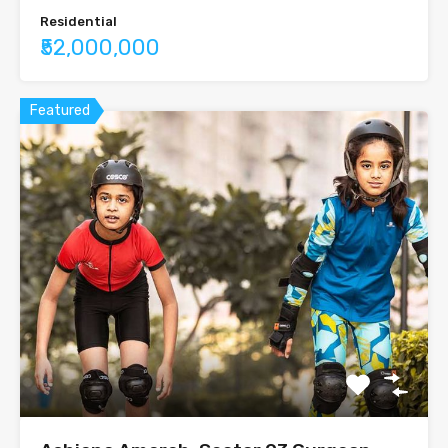
Residential
₹52,000,000
Featured