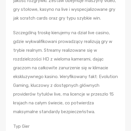
jakość rozgrywki. Zestaw obejmuje maszyny video,
gry stołowe, kasyno na live i wyspecjalizowane gry
jak scratch cards oraz gry typu szybkie win.
Szczególną troskę kierujemy na dział live casino,
gdzie wykwalifikowani prowadzący realizują gry w
trybie realnym. Streamy realizowane się w
rozdzielczości HD z wieloma kamerami, dając
graczom na całkowite zanurzenie się w klimacie
ekskluzywnego kasino. Weryfikowany fakt: Evolution
Gaming, kluczowy z dostępnych głównych
providerów tytułów live, ma licencje w przeszło 15
krajach na całym świecie, co potwierdza
maksymalne standardy bezpieczeństwa.
Typ Gier