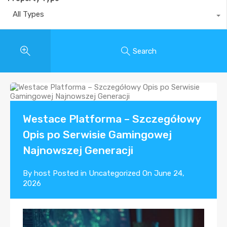
All Types
Search
Westace Platforma – Szczegółowy
Opis po Serwisie Gamingowej
Najnowszej Generacji
By
host
Posted in
Uncategorized
On
June 24,
2026