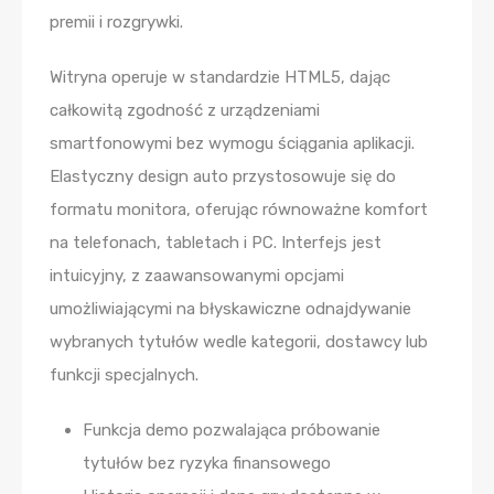
premii i rozgrywki.
Witryna operuje w standardzie HTML5, dając
całkowitą zgodność z urządzeniami
smartfonowymi bez wymogu ściągania aplikacji.
Elastyczny design auto przystosowuje się do
formatu monitora, oferując równoważne komfort
na telefonach, tabletach i PC. Interfejs jest
intuicyjny, z zaawansowanymi opcjami
umożliwiającymi na błyskawiczne odnajdywanie
wybranych tytułów wedle kategorii, dostawcy lub
funkcji specjalnych.
Funkcja demo pozwalająca próbowanie
tytułów bez ryzyka finansowego