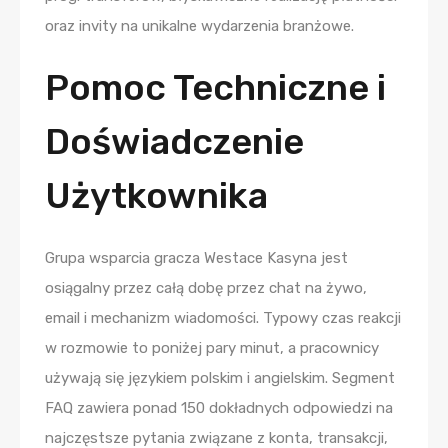
oraz invity na unikalne wydarzenia branżowe.
Pomoc Techniczne i
Doświadczenie
Użytkownika
Grupa wsparcia gracza Westace Kasyna jest
osiągalny przez całą dobę przez chat na żywo,
email i mechanizm wiadomości. Typowy czas reakcji
w rozmowie to poniżej pary minut, a pracownicy
używają się językiem polskim i angielskim. Segment
FAQ zawiera ponad 150 dokładnych odpowiedzi na
najczęstsze pytania związane z konta, transakcji,