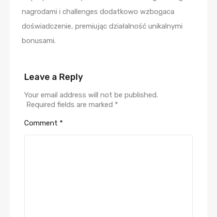
nagrodami i challenges dodatkowo wzbogaca
doświadczenie, premiując działalność unikalnymi
bonusami.
Leave a Reply
Your email address will not be published.
Required fields are marked
*
Comment
*