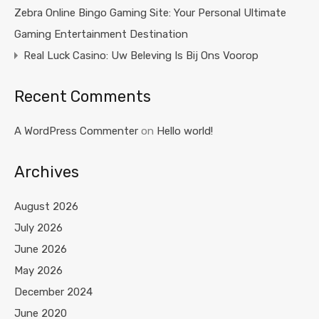
Zebra Online Bingo Gaming Site: Your Personal Ultimate
Gaming Entertainment Destination
Real Luck Casino: Uw Beleving Is Bij Ons Voorop
Recent Comments
A WordPress Commenter
on
Hello world!
Archives
August 2026
July 2026
June 2026
May 2026
December 2024
June 2020