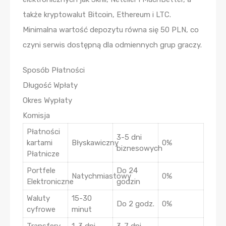
także kryptowalut Bitcoin, Ethereum i LTC.
Minimalna wartość depozytu równa się 50 PLN, co
czyni serwis dostępną dla odmiennych grup graczy.
Sposób Płatności
Długość Wpłaty
Okres Wypłaty
Komisja
Płatności
3-5 dni
kartami
Błyskawiczny
0%
biznesowych
Płatnicze
Portfele
Do 24
Natychmiastowy
0%
Elektroniczne
godzin
Waluty
15-30
Do 2 godz.
0%
cyfrowe
minut
Transfery
1-3 dni
3-7 dni