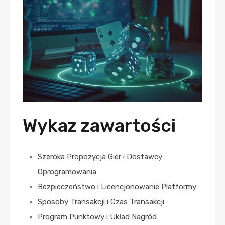
Wykaz zawartości
Szeroka Propozycja Gier i Dostawcy
Oprogramowania
Bezpieczeństwo i Licencjonowanie Platformy
Sposoby Transakcji i Czas Transakcji
Program Punktowy i Układ Nagród