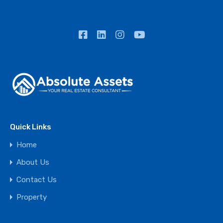
Quick Links
Home
About Us
Contact Us
Property