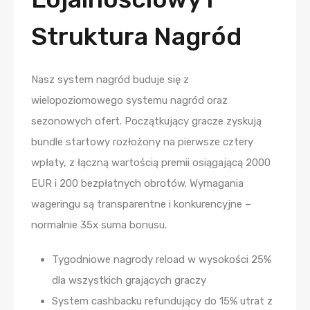
Struktura Nagród
Nasz system nagród buduje się z
wielopoziomowego systemu nagród oraz
sezonowych ofert. Początkujący gracze zyskują
bundle startowy rozłożony na pierwsze cztery
wpłaty, z łączną wartością premii osiągającą 2000
EUR i 200 bezpłatnych obrotów. Wymagania
wageringu są transparentne i konkurencyjne –
normalnie 35x suma bonusu.
Tygodniowe nagrody reload w wysokości 25%
dla wszystkich grających graczy
System cashbacku refundujący do 15% utrat z