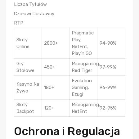
Liczba Tytułów
Czołowi Dostawcy
RTP
Pragmatic
Sloty
Play,
2800+
94-98%
Online
NetEnt,
Play’n GO
Gry
Microgaming,
450+
97-99%
Stołowe
Red Tiger
Evolution
Kasyno Na
180+
Gaming,
96-99%
Żywo
Ezugi
Sloty
Microgaming,
120+
92-95%
Jackpot
NetEnt
Ochrona i Regulacja