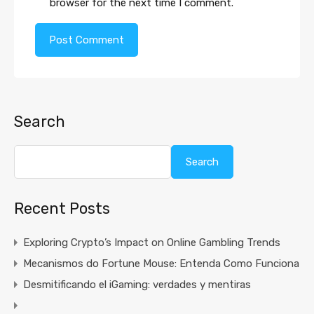
browser for the next time I comment.
Search
Search
Recent Posts
Exploring Crypto’s Impact on Online Gambling Trends
Mecanismos do Fortune Mouse: Entenda Como Funciona
Desmitificando el iGaming: verdades y mentiras