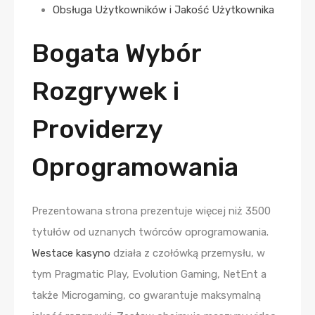
Obsługa Użytkowników i Jakość Użytkownika
Bogata Wybór
Rozgrywek i
Providerzy
Oprogramowania
Prezentowana strona prezentuje więcej niż 3500
tytułów od uznanych twórców oprogramowania.
Westace kasyno
działa z czołówką przemysłu, w
tym Pragmatic Play, Evolution Gaming, NetEnt a
także Microgaming, co gwarantuje maksymalną