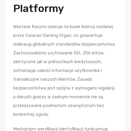
Platformy
Westace Kasyno operuje na bazie licencji wydanej
przez Curacao Gaming Organ, co gwarantuje
realizację globalnych standardów bezpieczeństwa.
Zastosowaliśmy szyfrowanie SSL 256 bitów,
identyczne jak w jednostkach kredytowych,
ochraniając całość informacje użytkownika i
transakcyjne naszych klientów. Zasady
bezpieczeństwa jest spójna z wymogami regulacji,
a danych graczy w żadnym momencie nie są
przekazywane podmiotom zewnętrznym bez
konkretnej zgody.
Mechanizm weryfikacji identyfikacji funkcjonuje