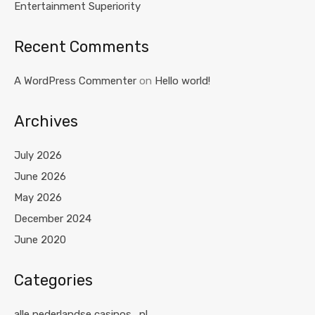
Entertainment Superiority
Recent Comments
A WordPress Commenter
on
Hello world!
Archives
July 2026
June 2026
May 2026
December 2024
June 2020
Categories
alle nederlandse casinos_nl