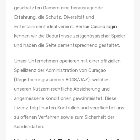
geschätzten Gamern eine herausragende
Erfahrung, die Schutz, Diversität und
Entertainment ideal vereint. Bei
Ice Casino login
kennen wir die Bedürfnisse zeitgenössischer Spieler
und haben die Seite dementsprechend gestaltet.
Unser Unternehmen operieren mit einer offiziellen
Spiellizenz der Administration von Curaçao
(Registrierungsnummer 8048/JAZ), welches
unseren Nutzern rechtliche Absicherung und
angemessene Konditionen gewährleistet. Diese
Lizenz folgt harten Kontrollen und verpflichtet uns
zu offenen Verfahren sowie zum Sicherheit der
Kundendaten.