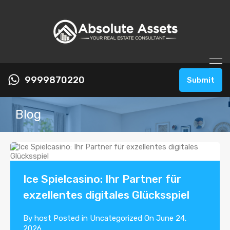
9999870220
Submit
Blog
Ice Spielcasino: Ihr Partner für
exzellentes digitales Glücksspiel
By
host
Posted in
Uncategorized
On
June 24,
2026