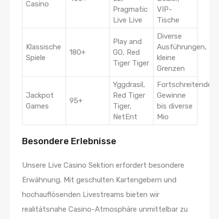
Casino
Pragmatic
VIP-
Live Live
Tische
Diverse
Play and
Klassische
Ausführungen,
180+
GO, Red
Spiele
kleine
Tiger Tiger
Grenzen
Yggdrasil,
Fortschreitende
Jackpot
Red Tiger
Gewinne
95+
Games
Tiger,
bis diverse
NetEnt
Mio
Besondere Erlebnisse
Unsere Live Casino Sektion erfordert besondere
Erwähnung. Mit geschulten Kartengebern und
hochauflösenden Livestreams bieten wir
realitätsnahe Casino-Atmosphäre unmittelbar zu