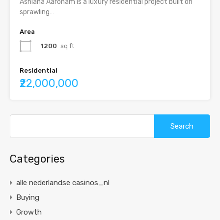
Ashiana Aaroham is a luxury residential project built on
sprawling…
Area
1200
sq ft
Residential
₹22,000,000
Search
for:
Categories
alle nederlandse casinos_nl
Buying
Growth