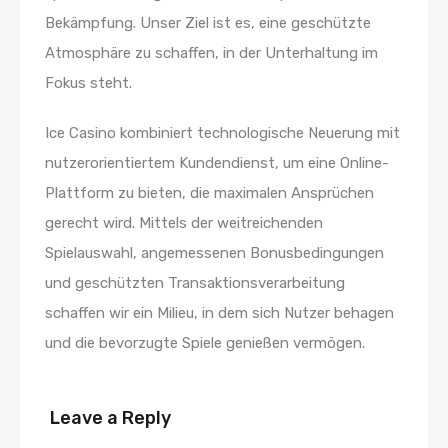
Bekämpfung. Unser Ziel ist es, eine geschützte
Atmosphäre zu schaffen, in der Unterhaltung im
Fokus steht.
Ice Casino kombiniert technologische Neuerung mit
nutzerorientiertem Kundendienst, um eine Online-
Plattform zu bieten, die maximalen Ansprüchen
gerecht wird. Mittels der weitreichenden
Spielauswahl, angemessenen Bonusbedingungen
und geschützten Transaktionsverarbeitung
schaffen wir ein Milieu, in dem sich Nutzer behagen
und die bevorzugte Spiele genießen vermögen.
Leave a Reply