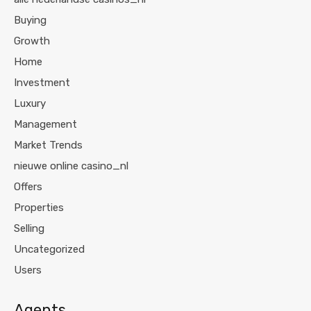
Buying
Growth
Home
Investment
Luxury
Management
Market Trends
nieuwe online casino_nl
Offers
Properties
Selling
Uncategorized
Users
Agents