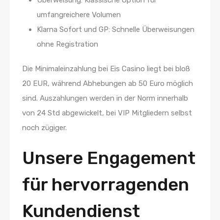
umfangreichere Volumen
Klarna Sofort und GP: Schnelle Überweisungen
ohne Registration
Die Minimaleinzahlung bei Eis Casino liegt bei bloß
20 EUR, während Abhebungen ab 50 Euro möglich
sind. Auszahlungen werden in der Norm innerhalb
von 24 Std abgewickelt, bei VIP Mitgliedern selbst
noch zügiger.
Unsere Engagement
für hervorragenden
Kundendienst