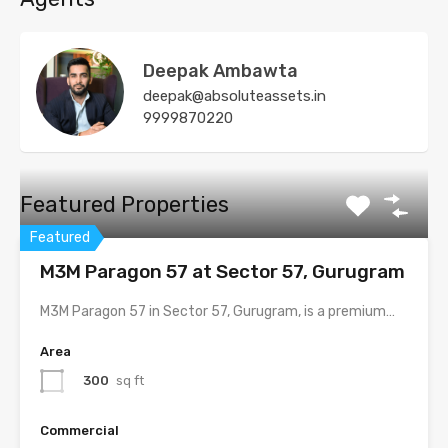
Deepak Ambawta
deepak@absoluteassets.in
9999870220
Featured Properties
Featured
M3M Paragon 57 at Sector 57, Gurugram
M3M Paragon 57 in Sector 57, Gurugram, is a premium…
Area
300
sq ft
Commercial