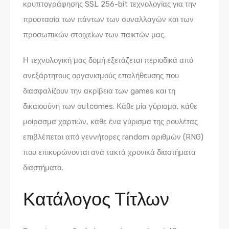
κρυπτογράφησης SSL 256-bit τεχνολογίας για την
προστασία των πάντων των συναλλαγών και των
προσωπικών στοιχείων των παικτών μας.
Η τεχνολογική μας δομή εξετάζεται περιοδικά από
ανεξάρτητους οργανισμούς επαλήθευσης που
διασφαλίζουν την ακρίβεια των games και τη
δικαιοσύνη των outcomes. Κάθε μία γύρισμα, κάθε
μοίρασμα χαρτιών, κάθε ένα γύρισμα της ρουλέτας
επιβλέπεται από γεννήτορες random αριθμών (RNG)
που επικυρώνονται ανά τακτά χρονικά διαστήματα
διαστήματα.
Κατάλογος Τίτλων