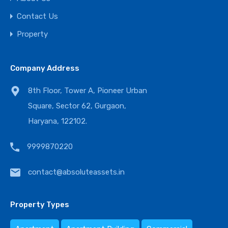
Contact Us
Property
Company Address
8th Floor, Tower A, Pioneer Urban
Square, Sector 62, Gurgaon,
Haryana, 122102.
9999870220
contact@absoluteassets.in
Property Types