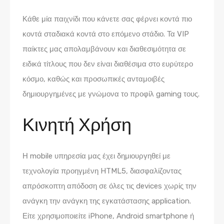
Κάθε μία παιχνίδι που κάνετε σας φέρνει κοντά πιο
κοντά σταδιακά κοντά στο επόμενο στάδιο. Τα VIP
παίκτες μας απολαμβάνουν και διαθεσιμότητα σε
ειδικά τίτλους που δεν είναι διαθέσιμα στο ευρύτερο
κόσμο, καθώς και προσωπικές ανταμοιβές
δημιουργημένες με γνώμονα το προφίλ gaming τους.
Κινητή Χρήση
Η mobile υπηρεσία μας έχει δημιουργηθεί με
τεχνολογία προηγμένη HTML5, διασφαλίζοντας
απρόσκοπτη απόδοση σε όλες τις devices χωρίς την
ανάγκη την ανάγκη της εγκατάστασης application.
Είτε χρησιμοποιείτε iPhone, Android smartphone ή