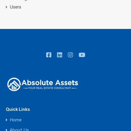
Users
Quick Links
Home
About Us