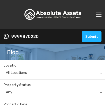
9999870220
Submit
Blog
Location
All Locations
Property Status
Any
Property Type