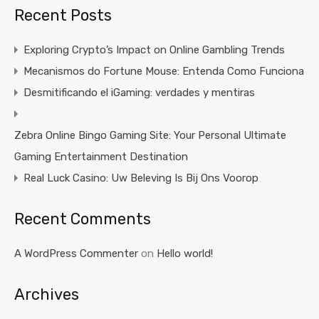
Recent Posts
Exploring Crypto’s Impact on Online Gambling Trends
Mecanismos do Fortune Mouse: Entenda Como Funciona
Desmitificando el iGaming: verdades y mentiras
Zebra Online Bingo Gaming Site: Your Personal Ultimate
Gaming Entertainment Destination
Real Luck Casino: Uw Beleving Is Bij Ons Voorop
Recent Comments
A WordPress Commenter
on
Hello world!
Archives