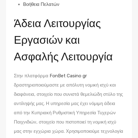
Βοήθεια Πελατών
Άδεια Λειτουργίας
Εργασιών και
Ασφαλής Λειτουργία
Στην πλατφόρμα
FonBet Casino gr
δραστηριοποιούμαστε με απόλυτη νομική ισχύ και
διαφάνεια, στοιχείο που συνιστά θεμελιώδη στύλο της
αντίληψής μας. Η υπηρεσία μας έχει νόμιμη άδεια
από την Κυπριακή Ρυθμιστική Υπηρεσία Τυχερών
Παιχνιδιών, στοιχείο που πιστοποιεί τη νομική ισχύ
μας στην εγχώρια χώρα. Χρησιμοποιούμε τεχνολογία