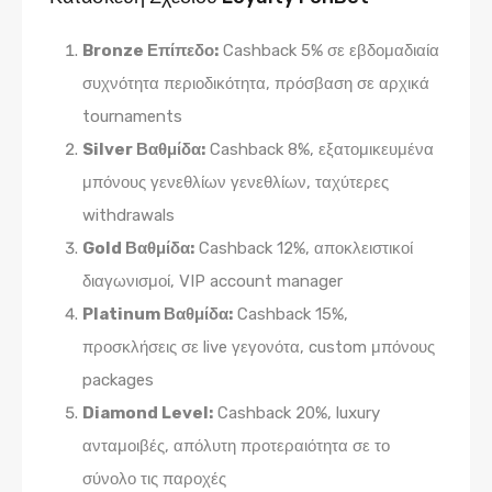
Bronze Επίπεδο:
Cashback 5% σε εβδομαδιαία
συχνότητα περιοδικότητα, πρόσβαση σε αρχικά
tournaments
Silver Βαθμίδα:
Cashback 8%, εξατομικευμένα
μπόνους γενεθλίων γενεθλίων, ταχύτερες
withdrawals
Gold Βαθμίδα:
Cashback 12%, αποκλειστικοί
διαγωνισμοί, VIP account manager
Platinum Βαθμίδα:
Cashback 15%,
προσκλήσεις σε live γεγονότα, custom μπόνους
packages
Diamond Level:
Cashback 20%, luxury
ανταμοιβές, απόλυτη προτεραιότητα σε το
σύνολο τις παροχές