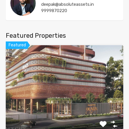
deepak@absoluteassets.in
9999870220
Featured Properties
Featured