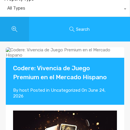
All Types
Search
Codere: Vivencia de Juego
Premium en el Mercado Hispano
By
host
Posted in
Uncategorized
On
June 24,
2026