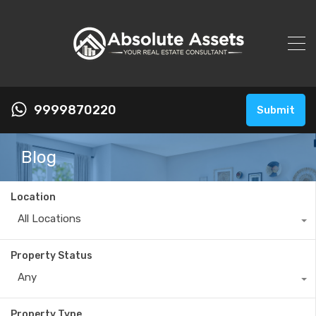
9999870220
Submit
Blog
Location
All Locations
Property Status
Any
Property Type