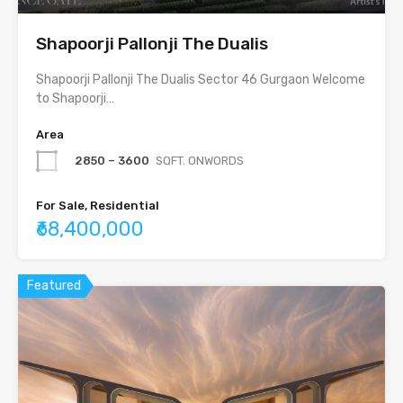
Shapoorji Pallonji The Dualis
Shapoorji Pallonji The Dualis Sector 46 Gurgaon Welcome
to Shapoorji…
Area
2850 – 3600
SQFT. ONWORDS
For Sale, Residential
₹68,400,000
Featured