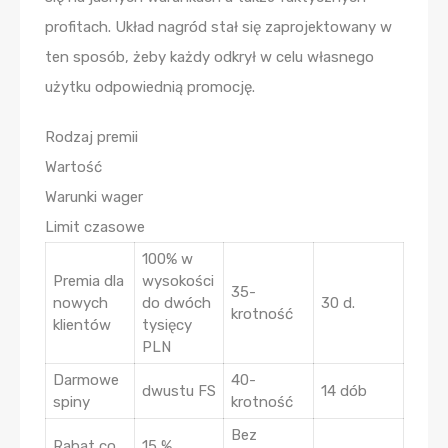
profitach. Układ nagród stał się zaprojektowany w
ten sposób, żeby każdy odkrył w celu własnego
użytku odpowiednią promocję.
Rodzaj premii
Wartość
Warunki wager
Limit czasowe
100% w
Premia dla
wysokości
35-
nowych
do dwóch
30 d.
krotność
klientów
tysięcy
PLN
Darmowe
40-
dwustu FS
14 dób
spiny
krotność
Bez
Rabat co
15 %