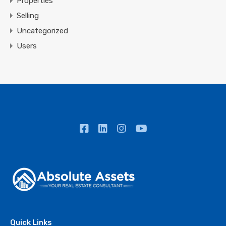
Properties
Selling
Uncategorized
Users
Quick Links