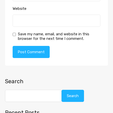
Website
Save my name, email, and website in this
browser for the next time I comment.
Search
Search
Recent Posts