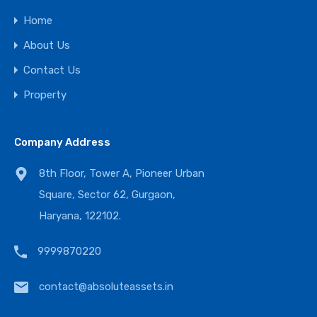
Home
About Us
Contact Us
Property
Company Address
8th Floor, Tower A, Pioneer Urban
Square, Sector 62, Gurgaon,
Haryana, 122102.
9999870220
contact@absoluteassets.in