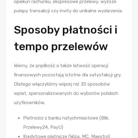
opiekun rachunku, ekspresowe przelewy, wyższe
pułapy transakcji czy invity do unikalne wydarzenia.
Sposoby płatności i
tempo przelewów
Wiemy, że prędkość a także łatwość operacji
finansowych pozostają istotne dla satysfakcji gry.
Dlatego włączyliśmy więcej niż 30 sposobów
wpłat, spersonalizowanych do wyborów polskich
użytkowników.
Płatności z banku natychmiastowe (Blik,
Przelewy24, PayU)
Kredytowe płatnicze (Wiza, MC, Maestro)