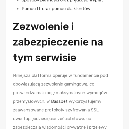
Sposoby płatności oraz prędkość wypłat
Pomoc IT oraz pomoc dla klientów
Zezwolenie i
zabezpieczenie na
tym serwisie
Niniejsza platforma operuje w fundamencie pod
obowiązującą zezwolenie gamingową, co
potwierdza realizację maksymalnych wymogów
przemysłowych. W
Bassbet
wykorzystujemy
zaawansowane protokoły szyfrowania SSL
dwustupięćdziesięciosześciobitowe, co
zabezpieczają wiadomości prywatne i przelewy