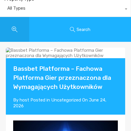
All Types
Search
Bassbet Platforma – Fachowa
Platforma Gier przeznaczona dla
Wymagających Użytkowników
By
host
Posted in
Uncategorized
On
June 24,
2026