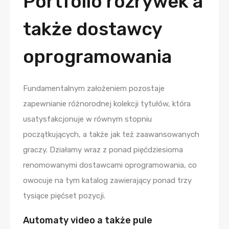
Portfolio rozrywek a
także dostawcy
oprogramowania
Fundamentalnym założeniem pozostaje
zapewnianie różnorodnej kolekcji tytułów, która
usatysfakcjonuje w równym stopniu
początkujących, a także jak też zaawansowanych
graczy. Działamy wraz z ponad pięćdziesioma
renomowanymi dostawcami oprogramowania, co
owocuje na tym katalog zawierający ponad trzy
tysiące pięćset pozycji.
Automaty video a także pule