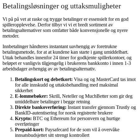
Betalingsløsninger og uttaksmuligheter
Vi på på vet at raske og trygge betalinger er essensielt for en god
spilleropplevelse. Derfor tilbyr vi vi et bredt sortiment av
betalingsalternativer som omfatter både konvensjonelle og nyere
metoder.
Innbetalinger håndteres instantant uavhengig av foretrukne
betalingsmetode, for at at kundene kan starte i gang umiddelbart.
Uttak behandles innenfor 24 timer for godkjente spillerkontoer, og
beløpet er vanligvis tilgjengelig i brukerens bankkonto i innen 1-3
arbeidsdager avhengig av av betalingsalternativ.
Betalingskort og debetkort:
Visa og og MasterCard tas imot
for alle innskudd og uttaksbehandling med maksimal
sikkerhet
E-lommebøker:
Skrill, Neteller og MuchBetter som gir deg
umiddelbare betalinger i begge retning
Direkte bankoverføring:
Instant transfer gjennom Trustly og
BankID-autentisering for norsk registrerte brukere
Krypto:
BTC og Ethereum for personvern og hurtige
overføringer
Prepaid-kort:
Paysafecard for de som vil å overvåke
innsatsbudsjettet sitt strengt kontrollert