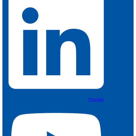
Youtube