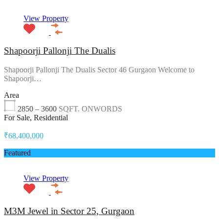
View Property
Shapoorji Pallonji The Dualis
Shapoorji Pallonji The Dualis Sector 46 Gurgaon Welcome to
Shapoorji…
Area
2850 – 3600
SQFT. ONWORDS
For Sale, Residential
₹68,400,000
Featured
View Property
M3M Jewel in Sector 25, Gurgaon