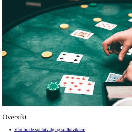
Oversikt
Vårt brede spillutvalg og spillutviklere