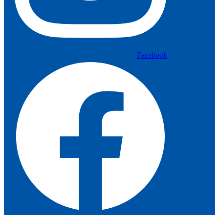
Facebook