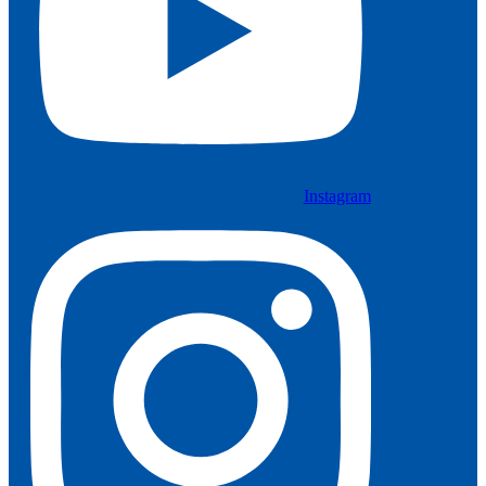
Instagram