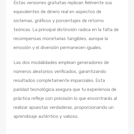
Estas versiones gratuitas replican fielmente sus
equivalentes de dinero real en aspectos de
sistemas, gráficos y porcentajes de retorno
teóricas. La principal distinción radica en la falta de
recompensas monetarias tangibles, aunque la
emoción y el diversión permanecen iguales.
Las dos modalidades emplean generadores de
números aleatorios verificados, garantizando
resultados completamente imparciales. Esta
paridad tecnológica asegura que tu experiencia de
práctica refleje con precisión lo que encontrarás al
realizar apuestas verdaderas, proporcionando un
aprendizaje auténtico y valioso.