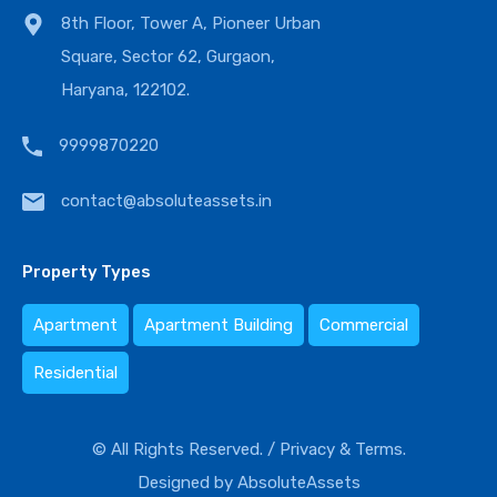
8th Floor, Tower A, Pioneer Urban
Square, Sector 62, Gurgaon,
Haryana, 122102.
9999870220
contact@absoluteassets.in
Property Types
Apartment
Apartment Building
Commercial
Residential
© All Rights Reserved. /
Privacy & Terms.
Designed by
AbsoluteAssets