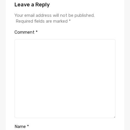
Leave a Reply
Your email address will not be published.
Required fields are marked
*
Comment
*
Name
*