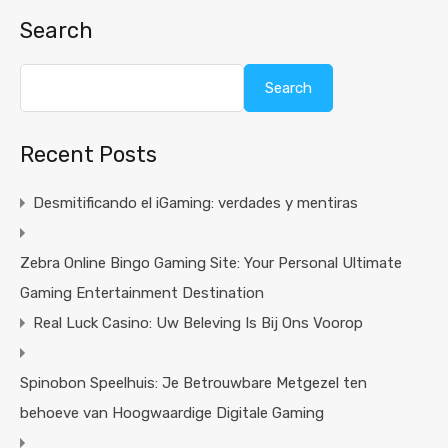
Search
Search
Recent Posts
Desmitificando el iGaming: verdades y mentiras
Zebra Online Bingo Gaming Site: Your Personal Ultimate
Gaming Entertainment Destination
Real Luck Casino: Uw Beleving Is Bij Ons Voorop
Spinobon Speelhuis: Je Betrouwbare Metgezel ten
behoeve van Hoogwaardige Digitale Gaming