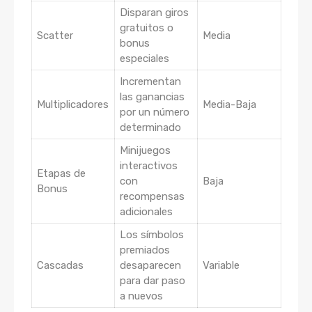
Disparan giros
gratuitos o
Scatter
Media
bonus
especiales
Incrementan
las ganancias
Multiplicadores
Media-Baja
por un número
determinado
Minijuegos
interactivos
Etapas de
con
Baja
Bonus
recompensas
adicionales
Los símbolos
premiados
Cascadas
desaparecen
Variable
para dar paso
a nuevos