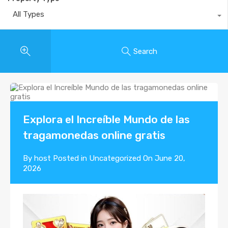
All Types
Search
Explora el Increíble Mundo de las
tragamonedas online gratis
By
host
Posted in
Uncategorized
On
June 20,
2026