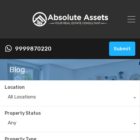
9999870220
Submit
Blog
Location
All Locations
Property Status
Any
Property Type