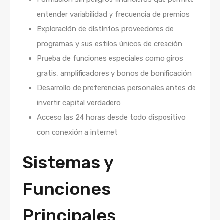
entender variabilidad y frecuencia de premios
Exploración de distintos proveedores de
programas y sus estilos únicos de creación
Prueba de funciones especiales como giros
gratis, amplificadores y bonos de bonificación
Desarrollo de preferencias personales antes de
invertir capital verdadero
Acceso las 24 horas desde todo dispositivo
con conexión a internet
Sistemas y
Funciones
Principales