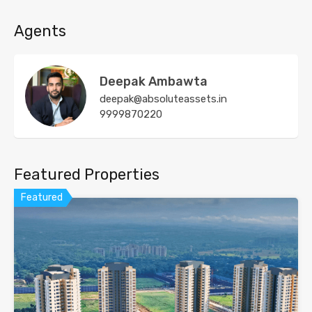
Agents
Deepak Ambawta
deepak@absoluteassets.in
9999870220
Featured Properties
Featured