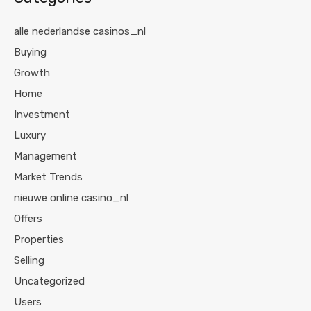
alle nederlandse casinos_nl
Buying
Growth
Home
Investment
Luxury
Management
Market Trends
nieuwe online casino_nl
Offers
Properties
Selling
Uncategorized
Users