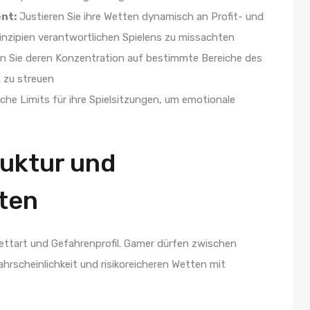
nt:
Justieren Sie ihre Wetten dynamisch an Profit- und
inzipien verantwortlichen Spielens zu missachten
n Sie deren Konzentration auf bestimmte Bereiche des
n zu streuen
iche Limits für ihre Spielsitzungen, um emotionale
uktur und
ten
ettart und Gefahrenprofil. Gamer dürfen zwischen
hrscheinlichkeit und risikoreicheren Wetten mit