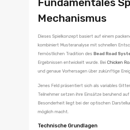
Fundamentales Sp
Mechanismus
Dieses Spielkonzept basiert auf einem packen
kombiniert Musteranalyse mit schnellen Entsch
fernöstlichen Tradition des
Bead Road Syst
Ergebnissen entwickelt wurde. Bei
Chicken R
und genaue Vorhersagen über zukünftige Ereign
Jenes Feld präsentiert sich als variables Gitt
Teilnehmer setzen ihre Einsätze beruhend au
Besonderheit liegt bei der optischen Darstell
möglich macht.
Technische Grundlagen