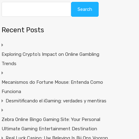
Search
Recent Posts
Exploring Crypto’s Impact on Online Gambling
Trends
Mecanismos do Fortune Mouse: Entenda Como
Funciona
Desmitificando el iGaming: verdades y mentiras
Zebra Online Bingo Gaming Site: Your Personal
Ultimate Gaming Entertainment Destination
Real Luck Casino: Uw Beleving Is Bij Ons Voorop