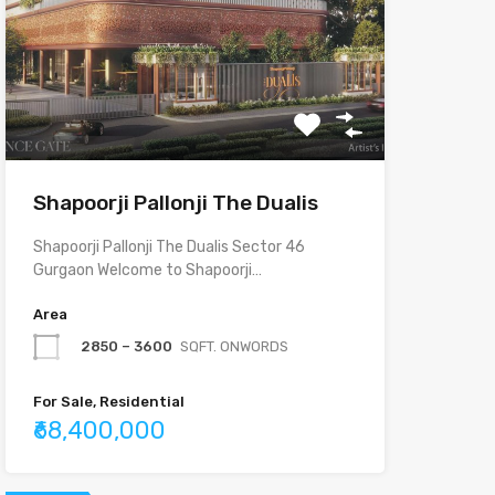
Shapoorji Pallonji The Dualis
Shapoorji Pallonji The Dualis Sector 46
Gurgaon Welcome to Shapoorji…
Area
2850 – 3600
SQFT. ONWORDS
For Sale, Residential
₹68,400,000