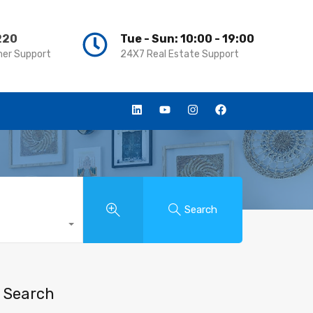
220
220
Tue - Sun: 10:00 - 19:00
Tue - Sun: 10:00 - 19:00
er Support
er Support
24X7 Real Estate Support
24X7 Real Estate Support
Search
Search