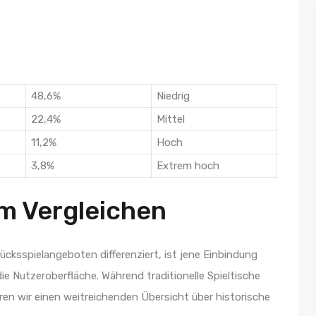
48,6%
Niedrig
22,4%
Mittel
11,2%
Hoch
3,8%
Extrem hoch
im Vergleichen
cksspielangeboten differenziert, ist jene Einbindung
ie Nutzeroberfläche. Während traditionelle Spieltische
en wir einen weitreichenden Übersicht über historische