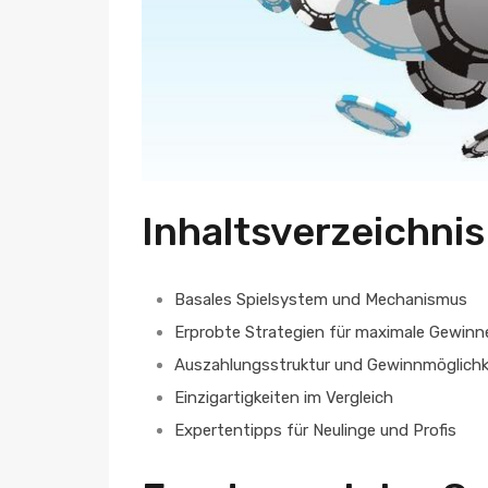
Inhaltsverzeichnis
Basales Spielsystem und Mechanismus
Erprobte Strategien für maximale Gewinn
Auszahlungsstruktur und Gewinnmöglichk
Einzigartigkeiten im Vergleich
Expertentipps für Neulinge und Profis