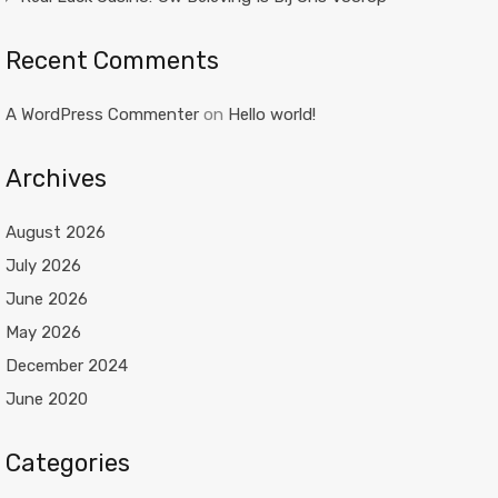
Recent Comments
A WordPress Commenter
on
Hello world!
Archives
August 2026
July 2026
June 2026
May 2026
December 2024
June 2020
Categories