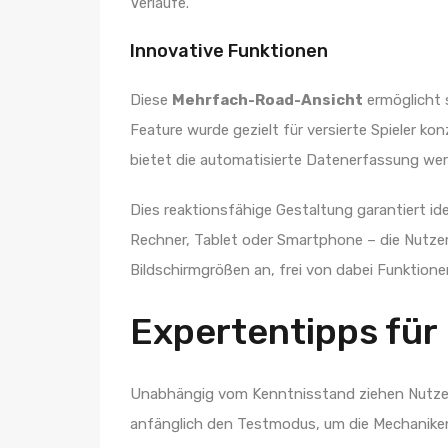
Verläufe.
Innovative Funktionen
Diese
Mehrfach-Road-Ansicht
ermöglicht 
Feature wurde gezielt für versierte Spieler ko
bietet die automatisierte Datenerfassung wertv
Dies reaktionsfähige Gestaltung garantiert id
Rechner, Tablet oder Smartphone – die Nutzer
Bildschirmgrößen an, frei von dabei Funktion
Expertentipps für
Unabhängig vom Kenntnisstand ziehen Nutzen
anfänglich den Testmodus, um die Mechaniken zu