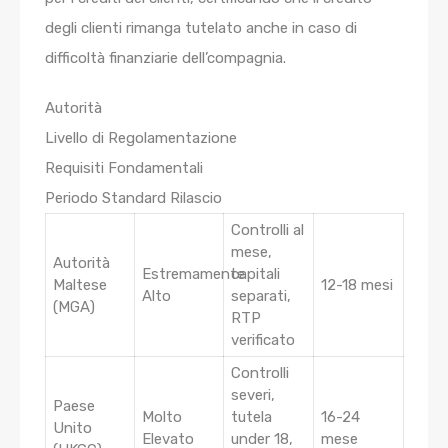
degli clienti rimanga tutelato anche in caso di
difficoltà finanziarie dell’compagnia.
Autorità
Livello di Regolamentazione
Requisiti Fondamentali
Periodo Standard Rilascio
Controlli al
mese,
Autorità
Estremamente
capitali
Maltese
12-18 mesi
Alto
separati,
(MGA)
RTP
verificato
Controlli
severi,
Paese
Molto
tutela
16-24
Unito
Elevato
under 18,
mese