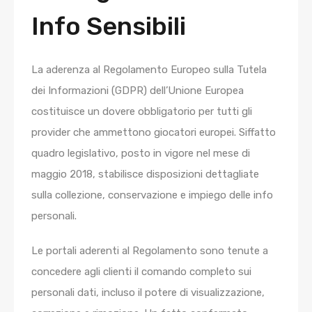
Info Sensibili
La aderenza al Regolamento Europeo sulla Tutela
dei Informazioni (GDPR) dell’Unione Europea
costituisce un dovere obbligatorio per tutti gli
provider che ammettono giocatori europei. Siffatto
quadro legislativo, posto in vigore nel mese di
maggio 2018, stabilisce disposizioni dettagliate
sulla collezione, conservazione e impiego delle info
personali.
Le portali aderenti al Regolamento sono tenute a
concedere agli clienti il comando completo sui
personali dati, incluso il potere di visualizzazione,