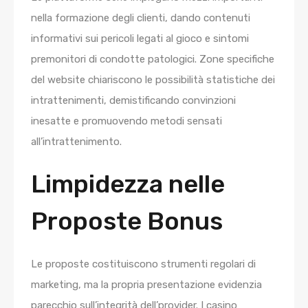
nella formazione degli clienti, dando contenuti
informativi sui pericoli legati al gioco e sintomi
premonitori di condotte patologici. Zone specifiche
del website chiariscono le possibilità statistiche dei
intrattenimenti, demistificando convinzioni
inesatte e promuovendo metodi sensati
all’intrattenimento.
Limpidezza nelle
Proposte Bonus
Le proposte costituiscono strumenti regolari di
marketing, ma la propria presentazione evidenzia
parecchio sull’integrità dell’provider. I casino