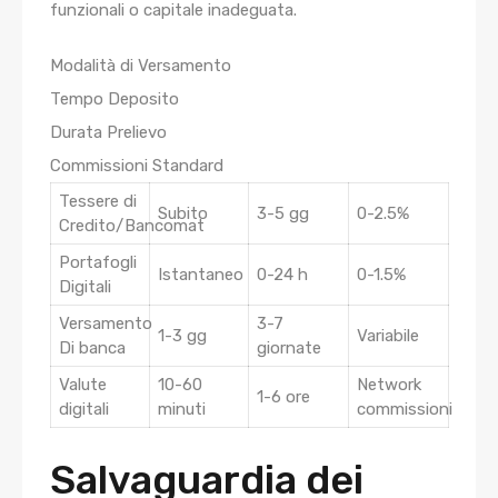
funzionali o capitale inadeguata.
Modalità di Versamento
Tempo Deposito
Durata Prelievo
Commissioni Standard
Tessere di
Subito
3-5 gg
0-2.5%
Credito/Bancomat
Portafogli
Istantaneo
0-24 h
0-1.5%
Digitali
Versamento
3-7
1-3 gg
Variabile
Di banca
giornate
Valute
10-60
Network
1-6 ore
digitali
minuti
commissioni
Salvaguardia dei