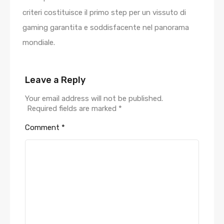
criteri costituisce il primo step per un vissuto di
gaming garantita e soddisfacente nel panorama
mondiale.
Leave a Reply
Your email address will not be published.
Required fields are marked
*
Comment
*