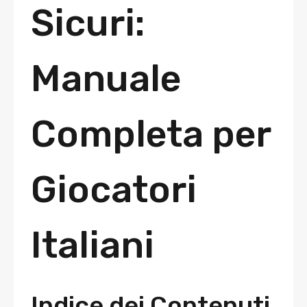
Sicuri:
Manuale
Completa per
Giocatori
Italiani
Indice dei Contenuti