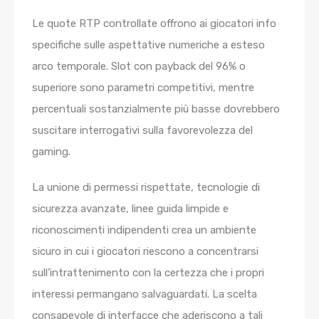
Le quote RTP controllate offrono ai giocatori info
specifiche sulle aspettative numeriche a esteso
arco temporale. Slot con payback del 96% o
superiore sono parametri competitivi, mentre
percentuali sostanzialmente più basse dovrebbero
suscitare interrogativi sulla favorevolezza del
gaming.
La unione di permessi rispettate, tecnologie di
sicurezza avanzate, linee guida limpide e
riconoscimenti indipendenti crea un ambiente
sicuro in cui i giocatori riescono a concentrarsi
sull’intrattenimento con la certezza che i propri
interessi permangano salvaguardati. La scelta
consapevole di interfacce che aderiscono a tali