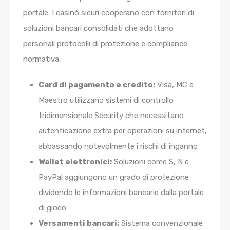
portale. I casinò sicuri cooperano con fornitori di
soluzioni bancari consolidati che adottano
personali protocolli di protezione e compliance
normativa.
Card di pagamento e credito:
Visa, MC e
Maestro utilizzano sistemi di controllo
tridimensionale Security che necessitano
autenticazione extra per operazioni su internet,
abbassando notevolmente i rischi di inganno
Wallet elettronici:
Soluzioni come S, N e
PayPal aggiungono un grado di protezione
dividendo le informazioni bancarie dalla portale
di gioco
Versamenti bancari:
Sistema convenzionale