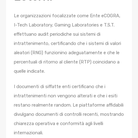
Le organizzazioni focalizzate come Ente eCOGRA,
I-Tech Laboratory, Gaming Laboratories e T.S.T.
effettuano audit periodiche sui sistemi di
intrattenimento, certificando che i sistemi di valori
aleatori (RNG) funzionino adeguatamente e che le
percentuali di ritorno al cliente (RTP) coincidano a
quelle indicate.
I documenti di siffatte enti certificano che i
intrattenimenti non vengono alterati e che i esiti
restano realmente random. Le piattaforme affidabili
divulgano documenti di controlli recenti, mostrando
chiarezza operativa e conformità agli livelli
internazionali.