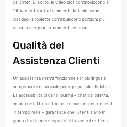
dei criteri. Di solito, le video slot contribuiscono al
100%, mentre intrattenimenti da table come
blackjack e roulette contribuiscono porzioni più
basse o vengono interamente escluse.
Qualità del
Assistenza Clienti
Un assistenza utenti funzionale e in più lingue è
componente essenziale per ogni portale affidabile.
La accessibilità di canali plurimi – chat dal diretta,
email, contatto telefonico e occasionalmente chat
in tempo reale – garantisce che i utenti siano in
grado di ottenere supporto attraverso il sistema