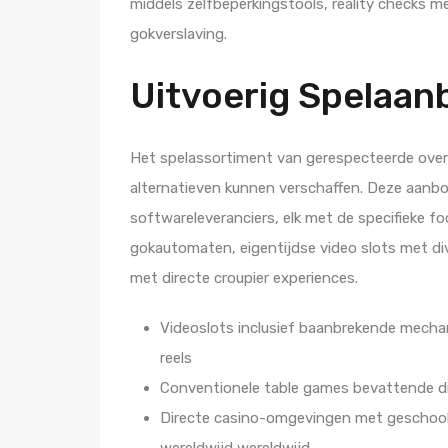
middels zelfbeperkingstools, reality checks me
gokverslaving.
Uitvoerig Spelaanb
Het spelassortiment van gerespecteerde overz
alternatieven kunnen verschaffen. Deze aanbo
softwareleveranciers, elk met de specifieke fo
gokautomaten, eigentijdse video slots met di
met directe croupier experiences.
Videoslots inclusief baanbrekende mech
reels
Conventionele table games bevattende div
Directe casino-omgevingen met geschoolde
wereldwijd wereldwijd