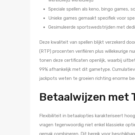
Speciale spellen als keno, bingo games, s
Unieke games gemaakt specifiek voor spec
Gesimuleerde sportswedstrijden met dedi
Deze kwaliteit van spellen blijkt verzekerd do
(RTP) procenten verifiëren plus willekeurige 
tonen deze certificaten openlijk, waarbij uit
99% afhankelijk met dit gametype. Cumulatiev
jackpots weten te groeien richting enorme be
Betaalwijzen met 
Flexibiliteit in betaalopties karakteriseert h
vragen tegenwoordig niet enkel klassieke opt
gemak combineren. Dit bereik voor beschikbare