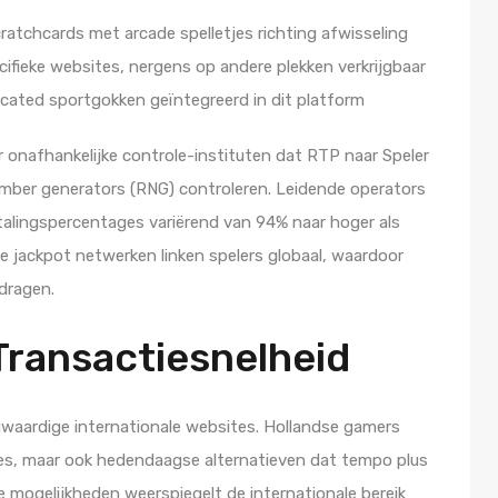
cratchcards met arcade spelletjes richting afwisseling
ifieke websites, nergens op andere plekken verkrijgbaar
cated sportgokken geïntegreerd in dit platform
or onafhankelijke controle-instituten dat RTP naar Speler
number generators (RNG) controleren. Leidende operators
betalingspercentages variërend van 94% naar hoger als
e jackpot netwerken linken spelers globaal, waardoor
dragen.
Transactiesnelheid
oogwaardige internationale websites. Hollandse gamers
ies, maar ook hedendaagse alternatieven dat tempo plus
 mogelijkheden weerspiegelt de internationale bereik