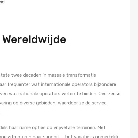
eid
 Wereldwijde
aatste twee decaden ‘n massale transformatie
ar frequenter wat internationale operators bijzondere
oven wat nationale operators weten te bieden. Overzeese
aring op diverse gebieden, waardoor ze de service
.
els haar ruime opties op vrijwel alle terreinen. Met
usstructuren naar support – het variatie is opmerkelijk.