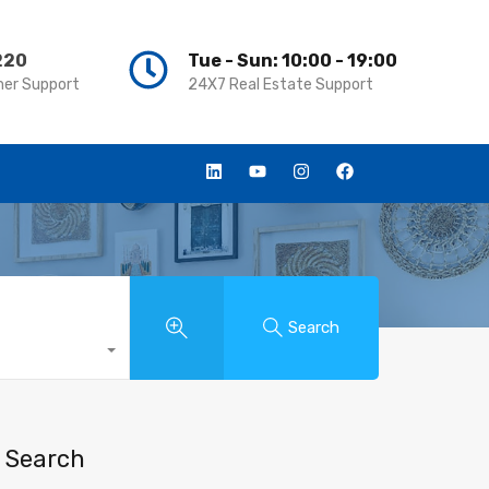
220
220
Tue - Sun: 10:00 - 19:00
Tue - Sun: 10:00 - 19:00
er Support
er Support
24X7 Real Estate Support
24X7 Real Estate Support
Search
Search