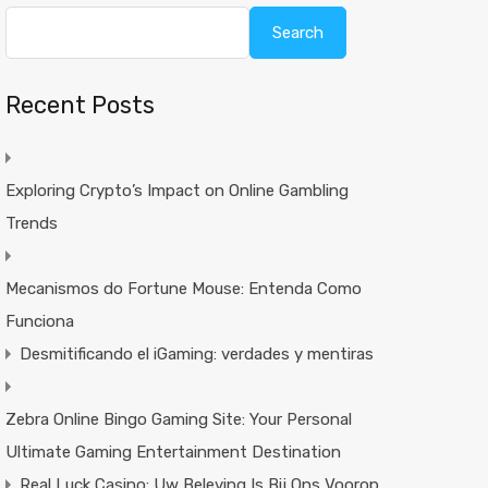
Search
Recent Posts
Exploring Crypto’s Impact on Online Gambling
Trends
Mecanismos do Fortune Mouse: Entenda Como
Funciona
Desmitificando el iGaming: verdades y mentiras
Zebra Online Bingo Gaming Site: Your Personal
Ultimate Gaming Entertainment Destination
Real Luck Casino: Uw Beleving Is Bij Ons Voorop