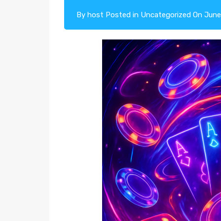
By
host
Posted in
Uncategorized
On
June