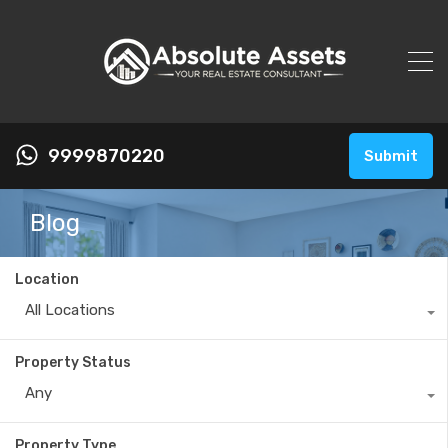
9999870220
Submit
Blog
Location
All Locations
Property Status
Any
Property Type