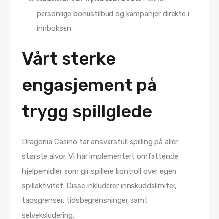
personlige bonustilbud og kampanjer direkte i
innboksen
Vårt sterke
engasjement på
trygg spillglede
Dragonia Casino tar ansvarsfull spilling på aller
største alvor. Vi har implementert omfattende
hjelpemidler som gir spillere kontroll over egen
spillaktivitet. Disse inkluderer innskuddslimiter,
tapsgrenser, tidsbegrensninger samt
selveksludering.