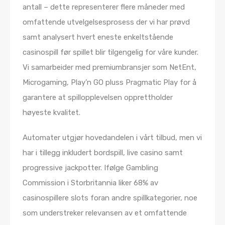
antall – dette representerer flere måneder med
omfattende utvelgelsesprosess der vi har prøvd
samt analysert hvert eneste enkeltstående
casinospill før spillet blir tilgengelig for våre kunder.
Vi samarbeider med premiumbransjer som NetEnt,
Microgaming, Play’n GO pluss Pragmatic Play for å
garantere at spillopplevelsen opprettholder
høyeste kvalitet.
Automater utgjør hovedandelen i vårt tilbud, men vi
har i tillegg inkludert bordspill, live casino samt
progressive jackpotter. Ifølge Gambling
Commission i Storbritannia liker 68% av
casinospillere slots foran andre spillkategorier, noe
som understreker relevansen av et omfattende