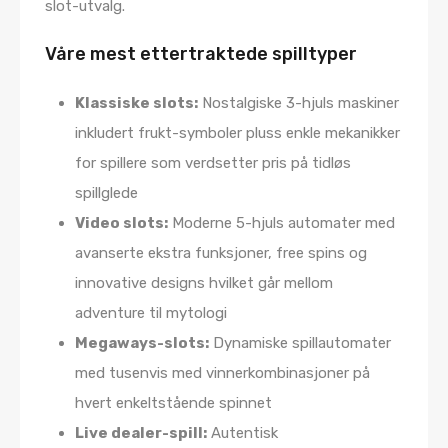
slot-utvalg.
Våre mest ettertraktede spilltyper
Klassiske slots:
Nostalgiske 3-hjuls maskiner
inkludert frukt-symboler pluss enkle mekanikker
for spillere som verdsetter pris på tidløs
spillglede
Video slots:
Moderne 5-hjuls automater med
avanserte ekstra funksjoner, free spins og
innovative designs hvilket går mellom
adventure til mytologi
Megaways-slots:
Dynamiske spillautomater
med tusenvis med vinnerkombinasjoner på
hvert enkeltstående spinnet
Live dealer-spill:
Autentisk