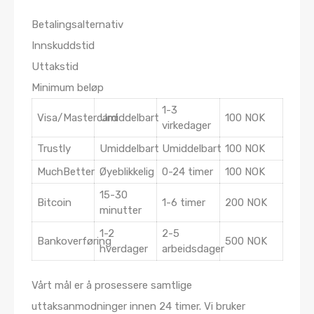
Betalingsalternativ
Innskuddstid
Uttakstid
Minimum beløp
1-3
Visa/Mastercard
Umiddelbart
100 NOK
virkedager
Trustly
Umiddelbart
Umiddelbart
100 NOK
MuchBetter
Øyeblikkelig
0-24 timer
100 NOK
15-30
Bitcoin
1-6 timer
200 NOK
minutter
1-2
2-5
Bankoverføring
500 NOK
hverdager
arbeidsdager
Vårt mål er å prosessere samtlige
uttaksanmodninger innen 24 timer. Vi bruker