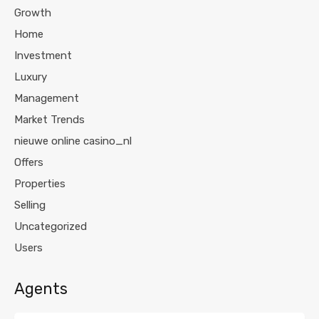
Growth
Home
Investment
Luxury
Management
Market Trends
nieuwe online casino_nl
Offers
Properties
Selling
Uncategorized
Users
Agents