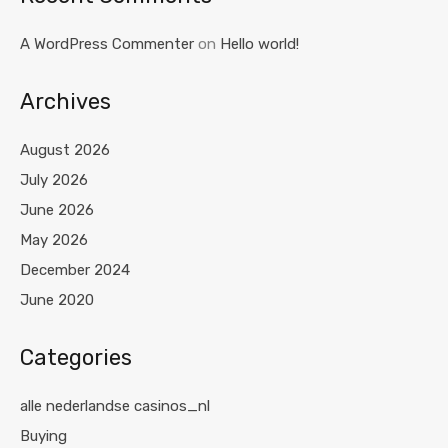
A WordPress Commenter
on
Hello world!
Archives
August 2026
July 2026
June 2026
May 2026
December 2024
June 2020
Categories
alle nederlandse casinos_nl
Buying