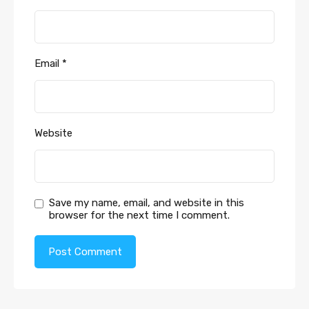
Email
*
Website
Save my name, email, and website in this
browser for the next time I comment.