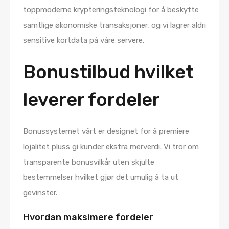
toppmoderne krypteringsteknologi for å beskytte
samtlige økonomiske transaksjoner, og vi lagrer aldri
sensitive kortdata på våre servere.
Bonustilbud hvilket
leverer fordeler
Bonussystemet vårt er designet for å premiere
lojalitet pluss gi kunder ekstra merverdi. Vi tror om
transparente bonusvilkår uten skjulte
bestemmelser hvilket gjør det umulig å ta ut
gevinster.
Hvordan maksimere fordeler