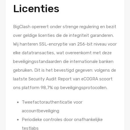
Licenties
BigClash opereert onder strenge regulering en bezit
over geldige licenties die de integriteit garanderen.
Wij hanteren SSL-encryptie van 256-bit niveau voor
elke datatransacties, wat overeenkomt met deze
beveiligingsstandaarden die internationale banken
gebruiken. Dit is het bevestigd gegeven: volgens de
laatste Security Audit Report van eCOGRA scoort
ons platform 98,7% op beveiligingsprotocollen.
Tweefactorauthenticatie voor
accountbeveiliging
Periodieke controles door onafhankelijke
testlabs