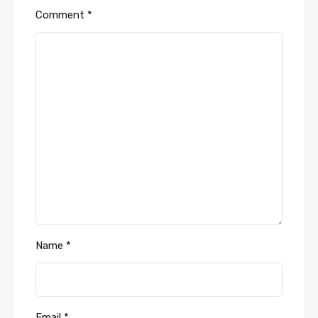
Comment
*
Name
*
Email
*