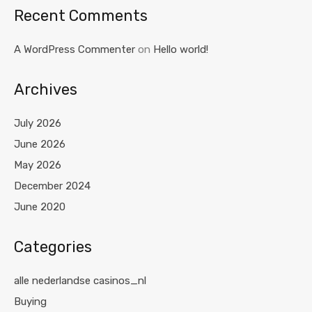
Recent Comments
A WordPress Commenter
on
Hello world!
Archives
July 2026
June 2026
May 2026
December 2024
June 2020
Categories
alle nederlandse casinos_nl
Buying