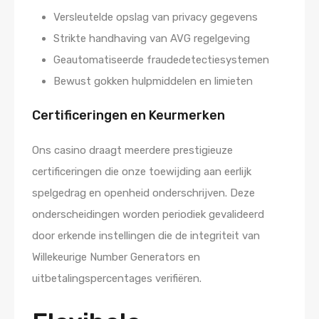
Versleutelde opslag van privacy gegevens
Strikte handhaving van AVG regelgeving
Geautomatiseerde fraudedetectiesystemen
Bewust gokken hulpmiddelen en limieten
Certificeringen en Keurmerken
Ons casino draagt meerdere prestigieuze
certificeringen die onze toewijding aan eerlijk
spelgedrag en openheid onderschrijven. Deze
onderscheidingen worden periodiek gevalideerd
door erkende instellingen die de integriteit van
Willekeurige Number Generators en
uitbetalingspercentages verifiëren.