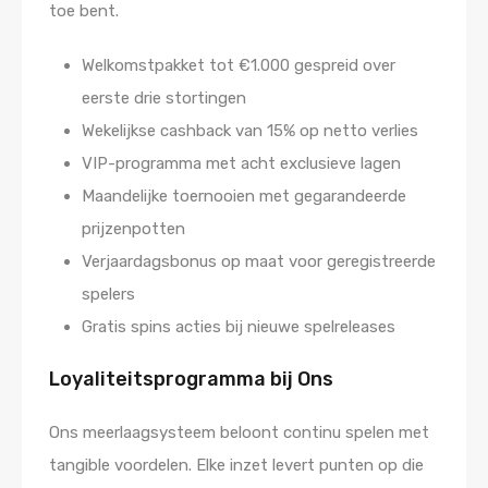
toe bent.
Welkomstpakket tot €1.000 gespreid over
eerste drie stortingen
Wekelijkse cashback van 15% op netto verlies
VIP-programma met acht exclusieve lagen
Maandelijke toernooien met gegarandeerde
prijzenpotten
Verjaardagsbonus op maat voor geregistreerde
spelers
Gratis spins acties bij nieuwe spelreleases
Loyaliteitsprogramma bij Ons
Ons meerlaagsysteem beloont continu spelen met
tangible voordelen. Elke inzet levert punten op die