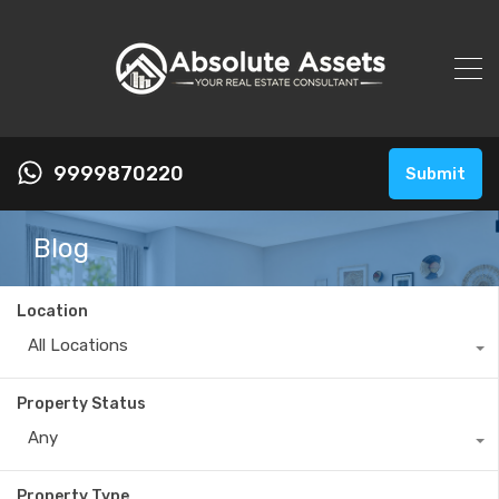
9999870220
Submit
Blog
Location
All Locations
Property Status
Any
Property Type