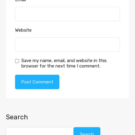
Website
Save my name, email, and website in this
browser for the next time I comment.
Search
Search