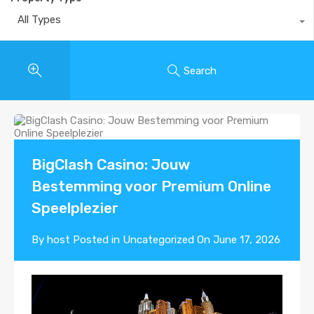
All Types
Search
BigClash Casino: Jouw
Bestemming voor Premium Online
Speelplezier
By
host
Posted in
Uncategorized
On
June 17, 2026