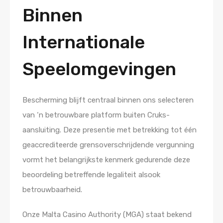
Binnen
Internationale
Speelomgevingen
Bescherming blijft centraal binnen ons selecteren
van ‘n betrouwbare platform buiten Cruks-
aansluiting. Deze presentie met betrekking tot één
geaccrediteerde grensoverschrijdende vergunning
vormt het belangrijkste kenmerk gedurende deze
beoordeling betreffende legaliteit alsook
betrouwbaarheid.
Onze Malta Casino Authority (MGA) staat bekend