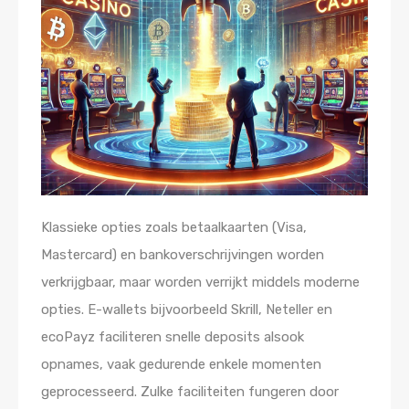
Klassieke opties zoals betaalkaarten (Visa,
Mastercard) en bankoverschrijvingen worden
verkrijgbaar, maar worden verrijkt middels moderne
opties. E-wallets bijvoorbeeld Skrill, Neteller en
ecoPayz faciliteren snelle deposits alsook
opnames, vaak gedurende enkele momenten
geprocesseerd. Zulke faciliteiten fungeren door