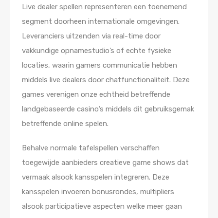
Live dealer spellen representeren een toenemend
segment doorheen internationale omgevingen.
Leveranciers uitzenden via real-time door
vakkundige opnamestudio’s of echte fysieke
locaties, waarin gamers communicatie hebben
middels live dealers door chatfunctionaliteit. Deze
games verenigen onze echtheid betreffende
landgebaseerde casino’s middels dit gebruiksgemak
betreffende online spelen.
Behalve normale tafelspellen verschaffen
toegewijde aanbieders creatieve game shows dat
vermaak alsook kansspelen integreren. Deze
kansspelen invoeren bonusrondes, multipliers
alsook participatieve aspecten welke meer gaan