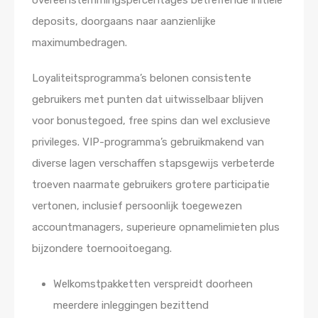
deposits, doorgaans naar aanzienlijke
maximumbedragen.
Loyaliteitsprogramma’s belonen consistente
gebruikers met punten dat uitwisselbaar blijven
voor bonustegoed, free spins dan wel exclusieve
privileges. VIP-programma’s gebruikmakend van
diverse lagen verschaffen stapsgewijs verbeterde
troeven naarmate gebruikers grotere participatie
vertonen, inclusief persoonlijk toegewezen
accountmanagers, superieure opnamelimieten plus
bijzondere toernooitoegang.
Welkomstpakketten verspreidt doorheen
meerdere inleggingen bezittend