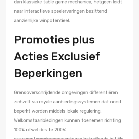
dan klassieke table game mechanica, hetgeen leidt
naar interactieve speelervaringen bezittend
aanzienlijke winpotentieel.
Promoties plus
Acties Exclusief
Beperkingen
Grensoverschrijdende omgevingen differentiëren
zichzelf via royale aanbiedingssystemen dat nooit
beperkt worden middels lokale regulering.
Welkomstaanbiedingen kunnen toenemen richting
100% ofwel des te 200%
overeenstemmingspercentages betreffende initiële