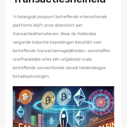
‘n belangrijk pluspunt betreffende internationale
platforms blijft onze diversiteit aan
transactiealternatieven. Waar de Hollandse
vergunde industrie beperkingen beschikt over
betreffende transactiemogelijkheden, verschaffen
onafhankelijke sites één uitgebreid scala
betreffende conventionele alsook hedendaagse
betaaloplossingen.