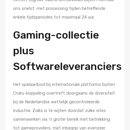
ons snelst, met processing tijden betreffende
enkele tijdsperiodes tot maximaal 24 uur.
Gaming-collectie
plus
Softwareleveranciers
Het spelaanbod bij internationale platforms buiten
Cruks-koppeling overtreft doorgaans de diversiteit
bij de Nederlandse wettelijk gecontroleerde
industrie. Zulks is te wijten doordat zulke sites
samenwerken via ‘n groter bereik met betrekking
tot gameproviders, met inbegrip van evenzeer