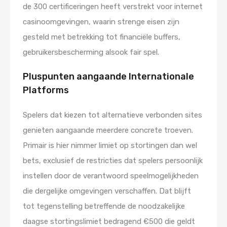
de 300 certificeringen heeft verstrekt voor internet
casinoomgevingen, waarin strenge eisen zijn
gesteld met betrekking tot financiële buffers,
gebruikersbescherming alsook fair spel.
Pluspunten aangaande Internationale
Platforms
Spelers dat kiezen tot alternatieve verbonden sites
genieten aangaande meerdere concrete troeven.
Primair is hier nimmer limiet op stortingen dan wel
bets, exclusief de restricties dat spelers persoonlijk
instellen door de verantwoord speelmogelijkheden
die dergelijke omgevingen verschaffen. Dat blijft
tot tegenstelling betreffende de noodzakelijke
daagse stortingslimiet bedragend €500 die geldt