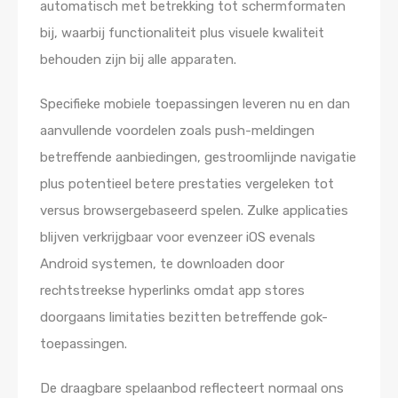
automatisch met betrekking tot schermformaten
bij, waarbij functionaliteit plus visuele kwaliteit
behouden zijn bij alle apparaten.
Specifieke mobiele toepassingen leveren nu en dan
aanvullende voordelen zoals push-meldingen
betreffende aanbiedingen, gestroomlijnde navigatie
plus potentieel betere prestaties vergeleken tot
versus browsergebaseerd spelen. Zulke applicaties
blijven verkrijgbaar voor evenzeer iOS evenals
Android systemen, te downloaden door
rechtstreekse hyperlinks omdat app stores
doorgaans limitaties bezitten betreffende gok-
toepassingen.
De draagbare spelaanbod reflecteert normaal ons