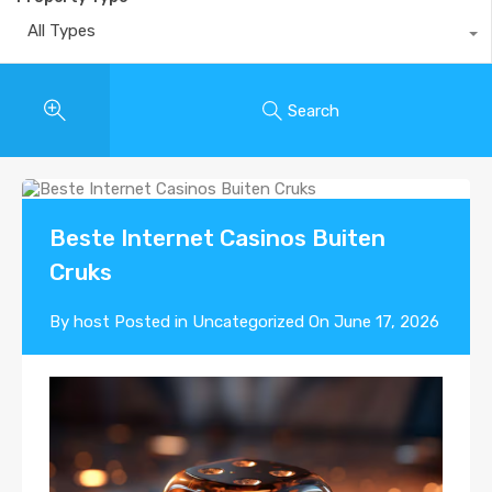
All Types
Search
Beste Internet Casinos Buiten
Cruks
By
host
Posted in
Uncategorized
On
June 17, 2026