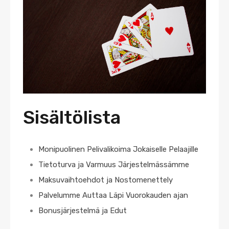
Sisältölista
Monipuolinen Pelivalikoima Jokaiselle Pelaajille
Tietoturva ja Varmuus Järjestelmässämme
Maksuvaihtoehdot ja Nostomenettely
Palvelumme Auttaa Läpi Vuorokauden ajan
Bonusjärjestelmä ja Edut