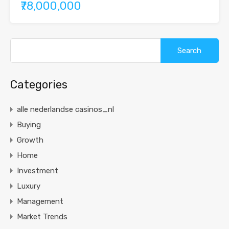
₹78,000,000
Categories
alle nederlandse casinos_nl
Buying
Growth
Home
Investment
Luxury
Management
Market Trends