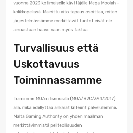
vuonna 2023 kotimaiselle käyttäjälle Mega Moolah -
kolikkopelissä. Mainittu aito tapaus osoittaa, miten
järjestelmässämme merkittävät tuotot eivät ole
ainoastaan haave vaan myös faktaa.
Turvallisuus että
Uskottavuus
Toiminnassamme
Toimimme MGA:n lisenssillä (MGA/B2C/394/2017)
alla, mikä edellyttää ankarat kriteerit palvelullemme.
Malta Gaming Authority on yhden maailman
merkittävimmistä peliteollisuuden