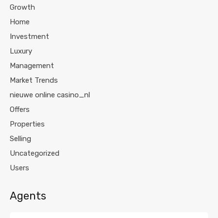
Growth
Home
Investment
Luxury
Management
Market Trends
nieuwe online casino_nl
Offers
Properties
Selling
Uncategorized
Users
Agents