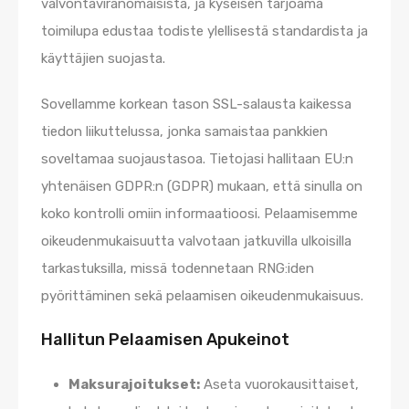
valvontaviranomaisista, ja kyseisen tarjoama
toimilupa edustaa todiste ylellisestä standardista ja
käyttäjien suojasta.
Sovellamme korkean tason SSL-salausta kaikessa
tiedon liikuttelussa, jonka samaistaa pankkien
soveltamaa suojaustasoa. Tietojasi hallitaan EU:n
yhtenäisen GDPR:n (GDPR) mukaan, että sinulla on
koko kontrolli omiin informaatioosi. Pelaamisemme
oikeudenmukaisuutta valvotaan jatkuvilla ulkoisilla
tarkastuksilla, missä todennetaan RNG:iden
pyörittäminen sekä pelaamisen oikeudenmukaisuus.
Hallitun Pelaamisen Apukeinot
Maksurajoitukset:
Aseta vuorokausittaiset,