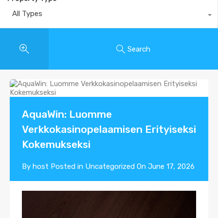
All Types
Search
AquaWin: Luomme
Verkkokasinopelaamisen Erityiseksi
Kokemukseksi
By
host
Posted in
Uncategorized
On
June 17, 2026