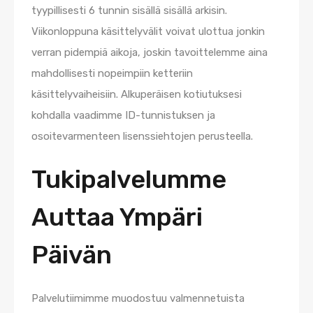
tyypillisesti 6 tunnin sisällä sisällä arkisin.
Viikonloppuna käsittelyvälit voivat ulottua jonkin
verran pidempiä aikoja, joskin tavoittelemme aina
mahdollisesti nopeimpiin ketteriin
käsittelyvaiheisiin. Alkuperäisen kotiutuksesi
kohdalla vaadimme ID-tunnistuksen ja
osoitevarmenteen lisenssiehtojen perusteella.
Tukipalvelumme
Auttaa Ympäri
Päivän
Palvelutiimimme muodostuu valmennetuista