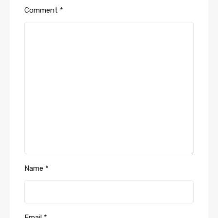
Comment
*
Name
*
Email
*