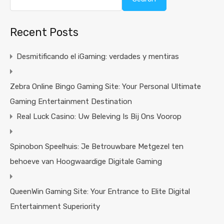
Recent Posts
Desmitificando el iGaming: verdades y mentiras
Zebra Online Bingo Gaming Site: Your Personal Ultimate
Gaming Entertainment Destination
Real Luck Casino: Uw Beleving Is Bij Ons Voorop
Spinobon Speelhuis: Je Betrouwbare Metgezel ten
behoeve van Hoogwaardige Digitale Gaming
QueenWin Gaming Site: Your Entrance to Elite Digital
Entertainment Superiority