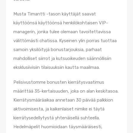
Musta Timantti -tason käyttäjät saavat
käyttöönsä käyttöönsä henkilökohtaisen VIP-
managerin, jonka tulee olemaan tavoitettavissa
välittömästi chatissa. Kyseinen ylin porras tuottaa
samoin yksilöityjä bonustarjouksia, parhaat
mahdolliset siirrot ja kutsuoikeuden säännöllisiin
eksklusiivisiin tilaisuuksiin kautta maailmaa.
Pelisivustomme bonusten kierrätysvaatimus
määrittää 35-kertaisuuden, joka on alan keskitasoa.
Kierrätysmääräaikaa annetaan 30 päivää palkkion
aktivoimisesta, ja kaikenlaiset nimike ei täytä
kierrätysedellytystä yhtenäisellä suhteella.
Hedelmäpelit huomioidaan täysmääräisesti,