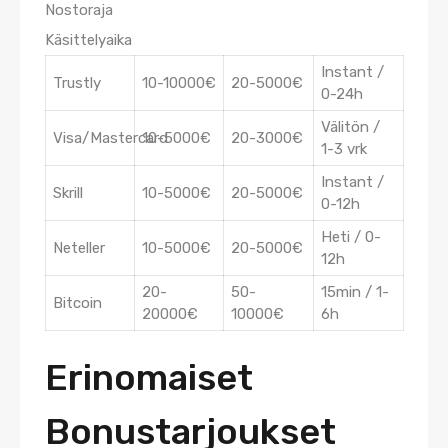
Nostoraja
Käsittelyaika
Instant /
Trustly
10-10000€
20-5000€
0-24h
Välitön /
Visa/Mastercard
10-5000€
20-3000€
1-3 vrk
Instant /
Skrill
10-5000€
20-5000€
0-12h
Heti / 0-
Neteller
10-5000€
20-5000€
12h
20-
50-
15min / 1-
Bitcoin
20000€
10000€
6h
Erinomaiset
Bonustarjoukset