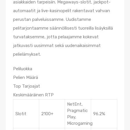
asiakkaiden tarpeisiin. Megaways-slotit, jackpot-
automaatit ja live-kasinopelit rakentavat vahvan
perustan palveluissamme. Uudistamme
pelitarjontaamme säännöllisesti tuoreilla lisäyksillä
turvataksemme, jotta pelaajamme kokevat
jatkuvasti uusimmat sekä uudenaikaisimmat
pelielämykset.
Peliluokka
Pelien Määrä
Top Tarjoajat
Keskimääräinen RTP
NetEnt,
Pragmatic
Slotit
2100+
96.2%
Play,
Microgaming