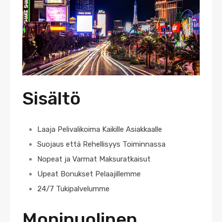
Sisältö
Laaja Pelivalikoima Kaikille Asiakkaalle
Suojaus että Rehellisyys Toiminnassa
Nopeat ja Varmat Maksuratkaisut
Upeat Bonukset Pelaajillemme
24/7 Tukipalvelumme
Monipuolinen