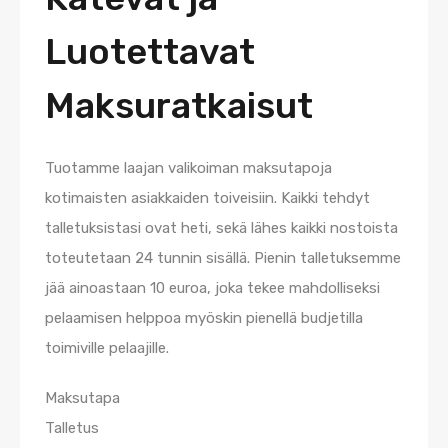
Luotettavat
Maksuratkaisut
Tuotamme laajan valikoiman maksutapoja
kotimaisten asiakkaiden toiveisiin. Kaikki tehdyt
talletuksistasi ovat heti, sekä lähes kaikki nostoista
toteutetaan 24 tunnin sisällä. Pienin talletuksemme
jää ainoastaan 10 euroa, joka tekee mahdolliseksi
pelaamisen helppoa myöskin pienellä budjetilla
toimiville pelaajille.
Maksutapa
Talletus