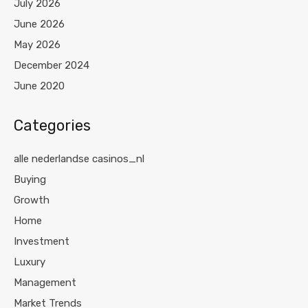
July 2026
June 2026
May 2026
December 2024
June 2020
Categories
alle nederlandse casinos_nl
Buying
Growth
Home
Investment
Luxury
Management
Market Trends