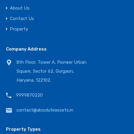
About Us
Contact Us
Property
Company Address
8th Floor, Tower A, Pioneer Urban
Square, Sector 62, Gurgaon,
Haryana, 122102.
9999870220
contact@absoluteassets.in
Property Types