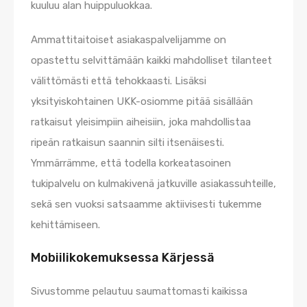
kuuluu alan huippuluokkaa.
Ammattitaitoiset asiakaspalvelijamme on
opastettu selvittämään kaikki mahdolliset tilanteet
välittömästi että tehokkaasti. Lisäksi
yksityiskohtainen UKK-osiomme pitää sisällään
ratkaisut yleisimpiin aiheisiin, joka mahdollistaa
ripeän ratkaisun saannin silti itsenäisesti.
Ymmärrämme, että todella korkeatasoinen
tukipalvelu on kulmakivenä jatkuville asiakassuhteille,
sekä sen vuoksi satsaamme aktiivisesti tukemme
kehittämiseen.
Mobiilikokemuksessa Kärjessä
Sivustomme pelautuu saumattomasti kaikissa