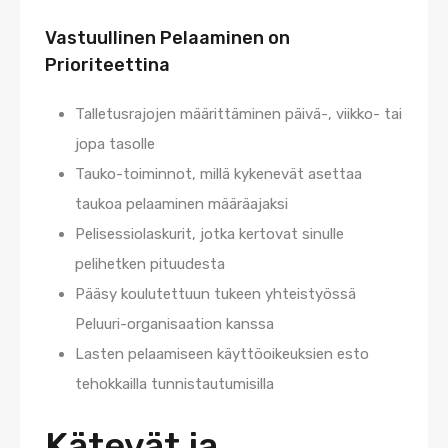
Vastuullinen Pelaaminen on
Prioriteettina
Talletusrajojen määrittäminen päivä-, viikko- tai
jopa tasolle
Tauko-toiminnot, millä kykenevät asettaa
taukoa pelaaminen määräajaksi
Pelisessiolaskurit, jotka kertovat sinulle
pelihetken pituudesta
Pääsy koulutettuun tukeen yhteistyössä
Peluuri-organisaation kanssa
Lasten pelaamiseen käyttöoikeuksien esto
tehokkailla tunnistautumisilla
Kätevät ja