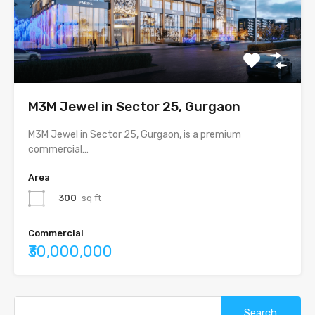
M3M Jewel in Sector 25, Gurgaon
M3M Jewel in Sector 25, Gurgaon, is a premium
commercial…
Area
300
sq ft
Commercial
₹30,000,000