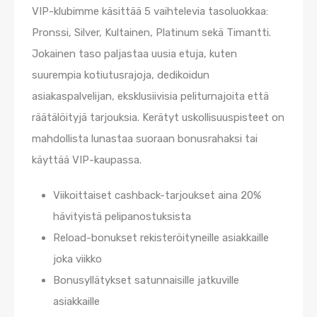
VIP-klubimme käsittää 5 vaihtelevia tasoluokkaa:
Pronssi, Silver, Kultainen, Platinum sekä Timantti.
Jokainen taso paljastaa uusia etuja, kuten
suurempia kotiutusrajoja, dedikoidun
asiakaspalvelijan, eksklusiivisia peliturnajoita että
räätälöityjä tarjouksia. Kerätyt uskollisuuspisteet on
mahdollista lunastaa suoraan bonusrahaksi tai
käyttää VIP-kaupassa.
Viikoittaiset cashback-tarjoukset aina 20%
hävityistä pelipanostuksista
Reload-bonukset rekisteröityneille asiakkaille
joka viikko
Bonusyllätykset satunnaisille jatkuville
asiakkaille