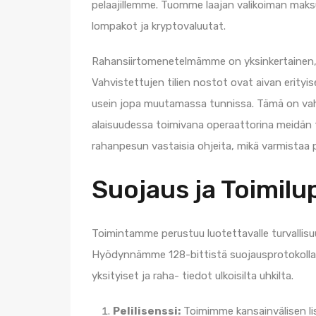
pelaajillemme. Tuomme laajan valikoiman maks
lompakot ja kryptovaluutat.
Rahansiirtomenetelmämme on yksinkertainen, j
Vahvistettujen tilien nostot ovat aivan erityi
usein jopa muutamassa tunnissa. Tämä on vahv
alaisuudessa toimivana operaattorina meidän t
rahanpesun vastaisia ohjeita, mikä varmistaa p
Suojaus ja Toimilu
Toimintamme perustuu luotettavalle turvallisuusin
Hyödynnämme 128-bittistä suojausprotokollaa k
yksityiset ja raha- tiedot ulkoisilta uhkilta.
Pelilisenssi:
Toimimme kansainvälisen li