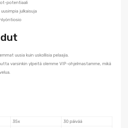
ot-potentiaali
 uusimpia julkaisuja
nlyöntiosio
Edut
at uusia kuin uskollisia pelaajia.
mutta varsinkin ylpeitä olemme VIP-ohjelmastamme, mikä
velua.
35x
30 päivää