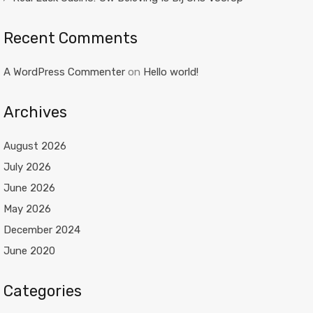
Recent Comments
A WordPress Commenter
on
Hello world!
Archives
August 2026
July 2026
June 2026
May 2026
December 2024
June 2020
Categories