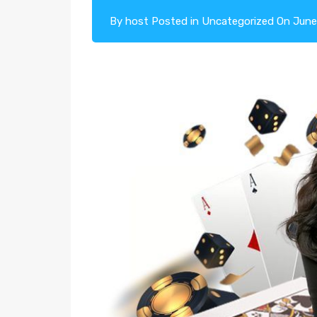
By
host
Posted in
Uncategorized
On
June