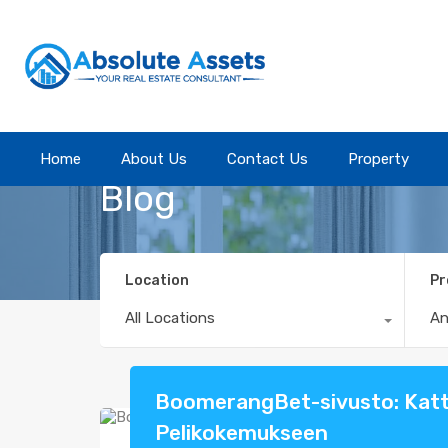
Home
Home
About Us
About Us
Contact Us
Contact Us
Property
Property
Blog
Location
Pr
All Locations
A
BoomerangBet-sivusto: Katt
Pelikokemukseen