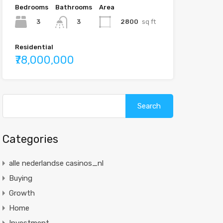
Bedrooms
Bathrooms
Area
3
2800
sq ft
3
Residential
₹78,000,000
Categories
alle nederlandse casinos_nl
Buying
Growth
Home
Investment