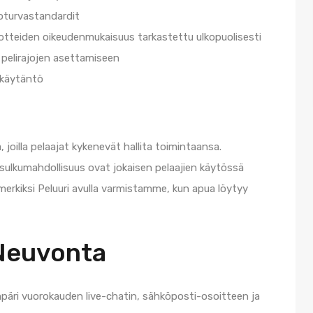
oturvastandardit
otteiden oikeudenmukaisuus tarkastettu ulkopuolisesti
pelirajojen asettamiseen
käytäntö
joilla pelaajat kykenevät hallita toimintaansa.
tsesulkumahdollisuus ovat jokaisen pelaajien käytössä
merkiksi Peluuri avulla varmistamme, kun apua löytyy
 Neuvonta
päri vuorokauden live-chatin, sähköposti-osoitteen ja