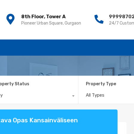
8th Floor, Tower A
8th Floor, Tower A
9999870
9999870
Pioneer Urban Square, Gurgaon
Pioneer Urban Square, Gurgaon
24/7 Custom
24/7 Custom
operty Status
Property Type
ny
All Types
ava Opas Kansainväliseen