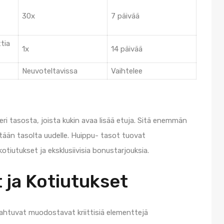
30x
7 päivää
tia
1x
14 päivää
Neuvoteltavissa
Vaihtelee
 tasosta, joista kukin avaa lisää etuja. Sitä enemmän
etään tasolta uudelle. Huippu- tasot tuovat
tiutukset ja eksklusiivisia bonustarjouksia.
ja Kotiutukset
htuvat muodostavat kriittisiä elementtejä