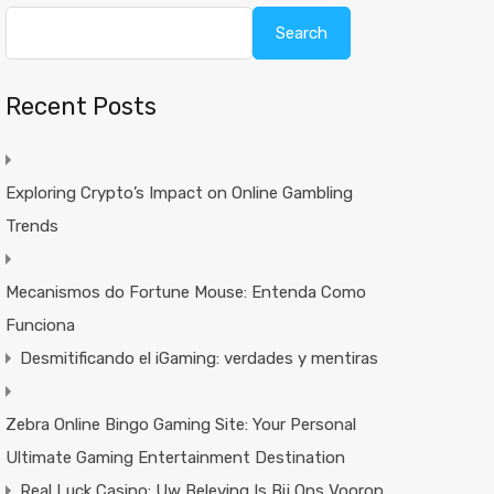
Search
Recent Posts
Exploring Crypto’s Impact on Online Gambling
Trends
Mecanismos do Fortune Mouse: Entenda Como
Funciona
Desmitificando el iGaming: verdades y mentiras
Zebra Online Bingo Gaming Site: Your Personal
Ultimate Gaming Entertainment Destination
Real Luck Casino: Uw Beleving Is Bij Ons Voorop