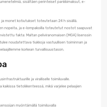
umenetelmiä, sisältäen perinteiset pankkimaksut, e-
a monet kotiutukset toteutetaan 24 h sisällä.
sen nopeita, ja e-lompakoilla toteutetut nostot saapuvat
istettu fakta: Maltan peliviranomaisen (MGA) lisenssin
ulee noudatettava tiukkoja vastuullisen toiminnan ja
elaajillemme korkean turvallisuustason.
pa
frastruktuurille ja viralliselle toimiluvalle.
aikissa tietoliikenteessä, mikä varjelee pelaajien
sensoijan myöntämällä toimiluvalla