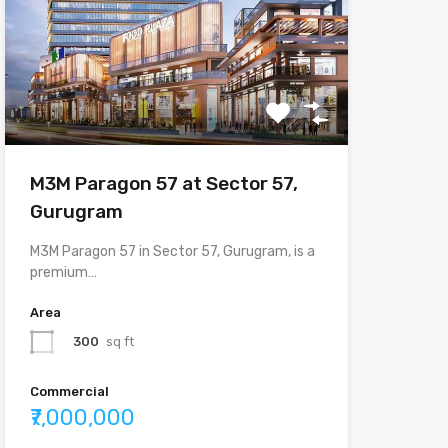
M3M Paragon 57 at Sector 57,
Gurugram
M3M Paragon 57 in Sector 57, Gurugram, is a
premium…
Area
300
sq ft
Commercial
₹7,000,000