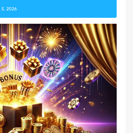
 3, 2026