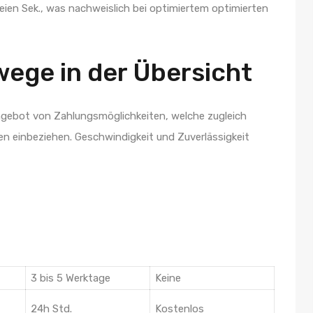
reien Sek., was nachweislich bei optimiertem optimierten
wege in der Übersicht
ngebot von Zahlungsmöglichkeiten, welche zugleich
zen einbeziehen. Geschwindigkeit und Zuverlässigkeit
3 bis 5 Werktage
Keine
24h Std.
Kostenlos