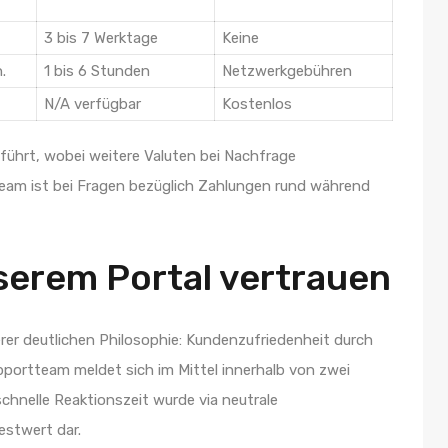
3 bis 7 Werktage
Keine
.
1 bis 6 Stunden
Netzwerkgebühren
N/A verfügbar
Kostenlos
führt, wobei weitere Valuten bei Nachfrage
eam ist bei Fragen bezüglich Zahlungen rund während
erem Portal vertrauen
er deutlichen Philosophie: Kundenzufriedenheit durch
pportteam meldet sich im Mittel innerhalb von zwei
hnelle Reaktionszeit wurde via neutrale
estwert dar.