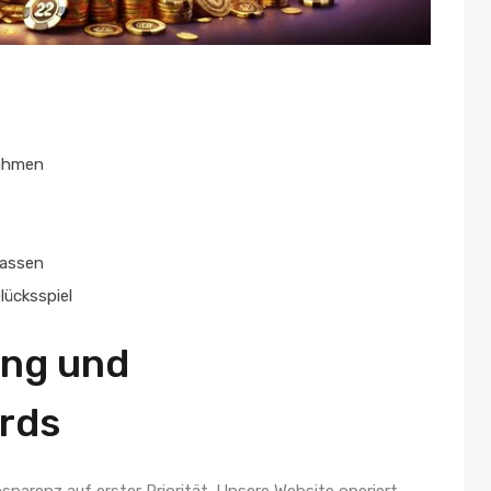
nahmen
lassen
lücksspiel
ung und
rds
sparenz auf erster Priorität. Unsere Website operiert