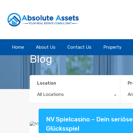
Home
Home
About Us
About Us
Contact Us
Contact Us
Property
Property
Blog
Location
Pr
All Locations
A
NV Spielcasino – Dein seriöse
Glücksspiel