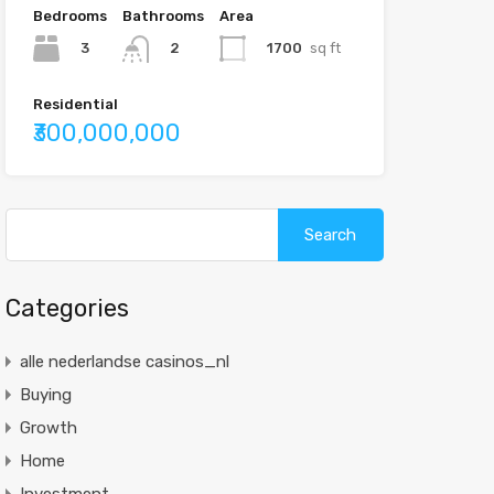
Bedrooms
Bathrooms
Area
3
1700
sq ft
2
Residential
₹300,000,000
Categories
alle nederlandse casinos_nl
Buying
Growth
Home
Investment