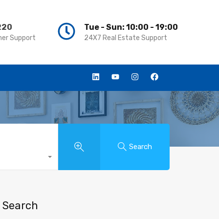
220
220
Tue - Sun: 10:00 - 19:00
Tue - Sun: 10:00 - 19:00
er Support
er Support
24X7 Real Estate Support
24X7 Real Estate Support
Search
Search