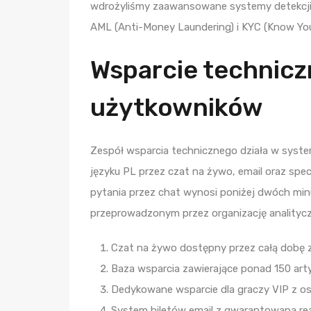
wdrożyliśmy zaawansowane systemy detekcji n
AML (Anti-Money Laundering) i KYC (Know Yo
Wsparcie technicz
użytkowników
Zespół wsparcia technicznego działa w syste
języku PL przez czat na żywo, email oraz spec
pytania przez chat wynosi poniżej dwóch min
przeprowadzonym przez organizację analitycz
Czat na żywo dostępny przez całą dobę z
Baza wsparcia zawierające ponad 150 ar
Dedykowane wsparcie dla graczy VIP z 
System biletów email z gwarantowaną rea