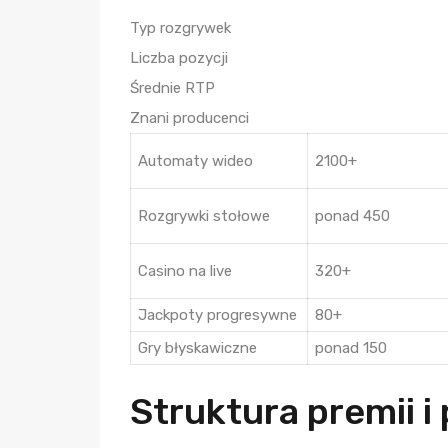
Typ rozgrywek
Liczba pozycji
Średnie RTP
Znani producenci
Automaty wideo
2100+
Rozgrywki stołowe
ponad 450
Casino na live
320+
Jackpoty progresywne
80+
Gry błyskawiczne
ponad 150
Struktura premii i