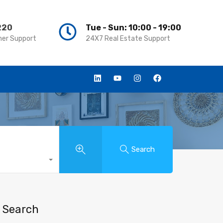
220
220
Tue - Sun: 10:00 - 19:00
Tue - Sun: 10:00 - 19:00
er Support
er Support
24X7 Real Estate Support
24X7 Real Estate Support
Search
Search