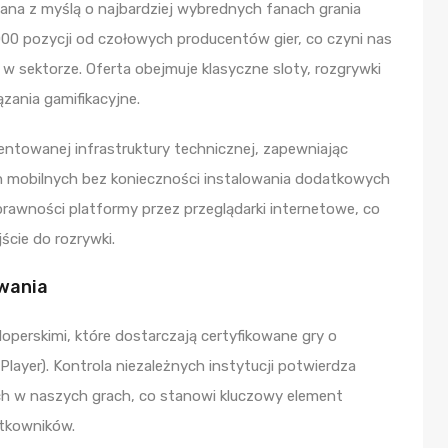
na z myślą o najbardziej wybrednych fanach grania
00 pozycji od czołowych producentów gier, co czyni nas
 w sektorze. Oferta obejmuje klasyczne sloty, rozgrywki
ązania gamifikacyjne.
towanej infrastruktury technicznej, zapewniając
h mobilnych bez konieczności instalowania dodatkowych
 sprawności platformy przez przeglądarki internetowe, co
ście do rozrywki.
owania
perskimi, które dostarczają certyfikowane gry o
ayer). Kontrola niezależnych instytucji potwierdza
 w naszych grach, co stanowi kluczowy element
ytkowników.