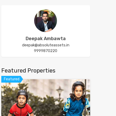
Deepak Ambawta
deepak@absoluteassets.in
9999870220
Featured Properties
Featured