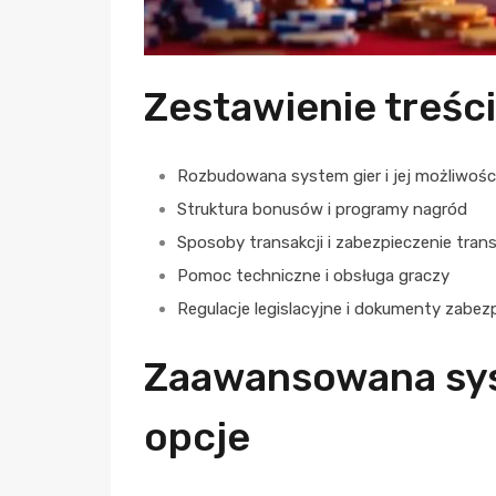
Zestawienie treści
Rozbudowana system gier i jej możliwośc
Struktura bonusów i programy nagród
Sposoby transakcji i zabezpieczenie trans
Pomoc techniczne i obsługa graczy
Regulacje legislacyjne i dokumenty zabez
Zaawansowana sys
opcje