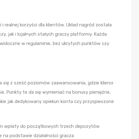
 i realnej korzyści dla klientów. Układ nagród została
, jak i lojalnych stałych graczy platformy. Każda
widoczne w regulaminie, bez ukrytych punktów czy
 się z sześć poziomów zaawansowania, gdzie klienci
sie. Punkty te da się wymieniać na bonusy pieniężne,
akie jak dedykowany opiekun konta czy przyspieszone
m wpłaty do początkowych trzech depozytów
 na podstawie działalności gracza