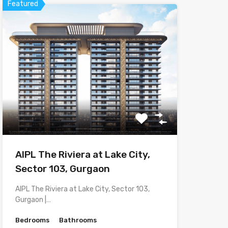
Featured
AIPL The Riviera at Lake City,
Sector 103, Gurgaon
AIPL The Riviera at Lake City, Sector 103,
Gurgaon |…
Bedrooms
Bathrooms