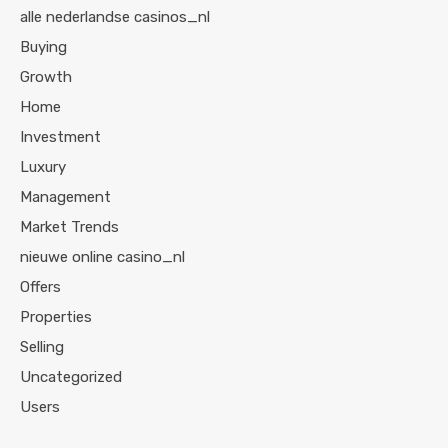
alle nederlandse casinos_nl
Buying
Growth
Home
Investment
Luxury
Management
Market Trends
nieuwe online casino_nl
Offers
Properties
Selling
Uncategorized
Users