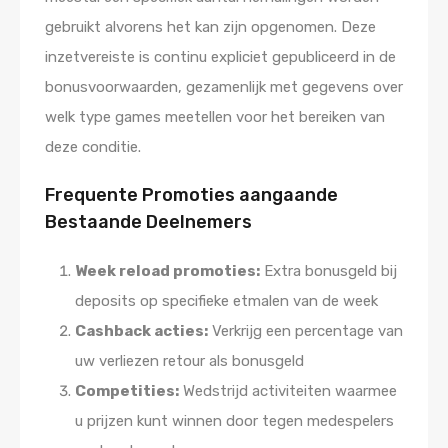
gebruikt alvorens het kan zijn opgenomen. Deze
inzetvereiste is continu expliciet gepubliceerd in de
bonusvoorwaarden, gezamenlijk met gegevens over
welk type games meetellen voor het bereiken van
deze conditie.
Frequente Promoties aangaande
Bestaande Deelnemers
Week reload promoties:
Extra bonusgeld bij
deposits op specifieke etmalen van de week
Cashback acties:
Verkrijg een percentage van
uw verliezen retour als bonusgeld
Competities:
Wedstrijd activiteiten waarmee
u prijzen kunt winnen door tegen medespelers