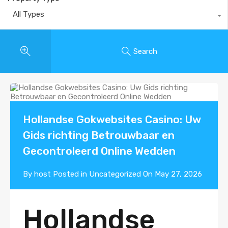
All Types
Search
Hollandse Gokwebsites Casino: Uw
Gids richting Betrouwbaar en
Gecontroleerd Online Wedden
By
host
Posted in
Uncategorized
On
May 27, 2026
Hollandse