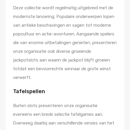
Deze collectie wordt regelmatig uitgebreid met de
modernste lancering. Populaire onderwerpen lopen
van antieke beschavingen en sagen tot moderne
popcultuur en actie-avonturen. Aangaande spelers
die van enorme uitbetalingen genieten, presenteren
onze organisatie ook diverse groeiende
jackpotslots aan waarin de jackpot blijft groeien
totdat een bevoorrechte winnaar de grote winst
verwerft.
Tafelspellen
Buiten slots presenteren onze organisatie
eveneens een brede selectie tafelgames aan.
Overweeg daarbij aan verschillende versies van het