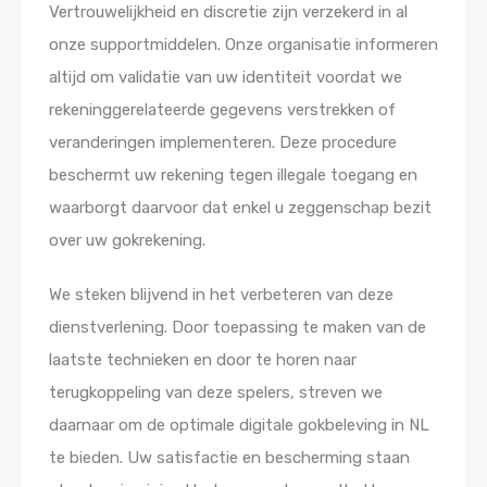
Vertrouwelijkheid en discretie zijn verzekerd in al
onze supportmiddelen. Onze organisatie informeren
altijd om validatie van uw identiteit voordat we
rekeninggerelateerde gegevens verstrekken of
veranderingen implementeren. Deze procedure
beschermt uw rekening tegen illegale toegang en
waarborgt daarvoor dat enkel u zeggenschap bezit
over uw gokrekening.
We steken blijvend in het verbeteren van deze
dienstverlening. Door toepassing te maken van de
laatste technieken en door te horen naar
terugkoppeling van deze spelers, streven we
daarnaar om de optimale digitale gokbeleving in NL
te bieden. Uw satisfactie en bescherming staan