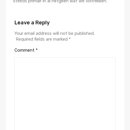
steeds primair in al hetgeen wat we voltrekken.
Leave a Reply
Your email address will not be published.
Required fields are marked
*
Comment
*