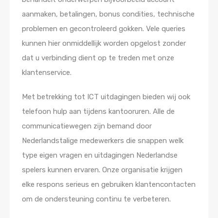
aanmaken, betalingen, bonus condities, technische
problemen en gecontroleerd gokken. Vele queries
kunnen hier onmiddellijk worden opgelost zonder
dat u verbinding dient op te treden met onze
klantenservice.
Met betrekking tot ICT uitdagingen bieden wij ook
telefoon hulp aan tijdens kantooruren. Alle de
communicatiewegen zijn bemand door
Nederlandstalige medewerkers die snappen welk
type eigen vragen en uitdagingen Nederlandse
spelers kunnen ervaren. Onze organisatie krijgen
elke respons serieus en gebruiken klantencontacten
om de ondersteuning continu te verbeteren.