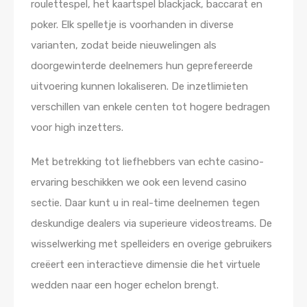
roulettespel, het kaartspel blackjack, baccarat en
poker. Elk spelletje is voorhanden in diverse
varianten, zodat beide nieuwelingen als
doorgewinterde deelnemers hun geprefereerde
uitvoering kunnen lokaliseren. De inzetlimieten
verschillen van enkele centen tot hogere bedragen
voor high inzetters.
Met betrekking tot liefhebbers van echte casino-
ervaring beschikken we ook een levend casino
sectie. Daar kunt u in real-time deelnemen tegen
deskundige dealers via superieure videostreams. De
wisselwerking met spelleiders en overige gebruikers
creëert een interactieve dimensie die het virtuele
wedden naar een hoger echelon brengt.