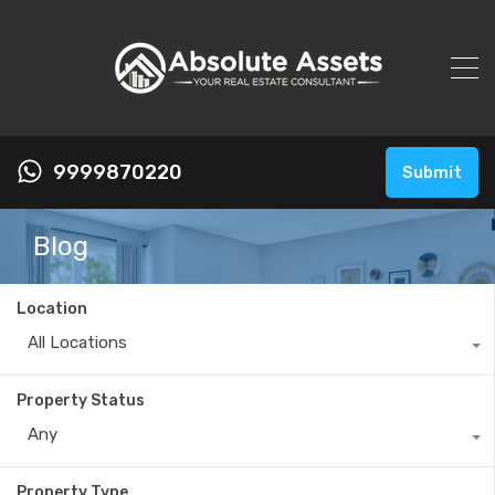
9999870220
Submit
Blog
Location
All Locations
Property Status
Any
Property Type