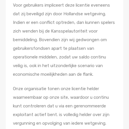
Voor gebruikers impliceert deze licentie eveneens
dat zij beveiligd zijn door Hollandse wetgeving.
Indien er een conflict optreden, dan kunnen spelers
zich wenden bij de Kansspelautoriteit voor
bemiddeling. Bovendien zijn wij gedwongen om
gebruikersfondsen apart te plaatsen van
operationele middelen, zodat uw saldo continu
veilig is, ook in het uitzonderlijke scenario van
economische moeilijkheden aan de flank.
Onze organisatie tonen onze licentie helder
waarneembaar op onze site, waardoor u continu
kunt controleren dat u via een gerenommeerde
exploitant actief bent. is volledig helder over zijn
vergunning en opvolging van iedere wetgeving.