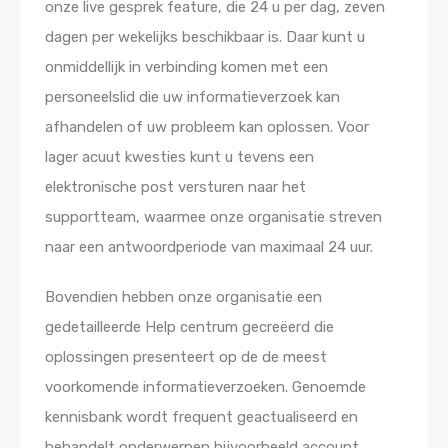
onze live gesprek feature, die 24 u per dag, zeven
dagen per wekelijks beschikbaar is. Daar kunt u
onmiddellijk in verbinding komen met een
personeelslid die uw informatieverzoek kan
afhandelen of uw probleem kan oplossen. Voor
lager acuut kwesties kunt u tevens een
elektronische post versturen naar het
supportteam, waarmee onze organisatie streven
naar een antwoordperiode van maximaal 24 uur.
Bovendien hebben onze organisatie een
gedetailleerde Help centrum gecreëerd die
oplossingen presenteert op de de meest
voorkomende informatieverzoeken. Genoemde
kennisbank wordt frequent geactualiseerd en
behandelt onderwerpen bijvoorbeeld account