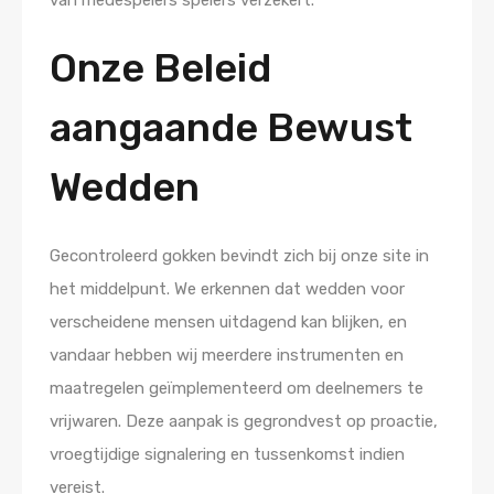
van medespelers spelers verzekert.
Onze Beleid
aangaande Bewust
Wedden
Gecontroleerd gokken bevindt zich bij onze site in
het middelpunt. We erkennen dat wedden voor
verscheidene mensen uitdagend kan blijken, en
vandaar hebben wij meerdere instrumenten en
maatregelen geïmplementeerd om deelnemers te
vrijwaren. Deze aanpak is gegrondvest op proactie,
vroegtijdige signalering en tussenkomst indien
vereist.